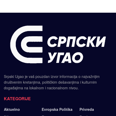
Srpski Ugao je vaš pouzdan izvor informacija o najvažnijim
društvenim kretanjima, političkim dešavanjima i kulturnim
događajima na lokalnom i nacionalnom nivou.
KATEGORIJE
Aktuelno
Evropska Politika
Privreda