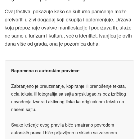
Ovaj festival pokazuje kako se kulturno pamćenje može
pretvoriti u živi događaj koji okuplja i oplemenjuje. Država
koja prepoznaje ovakve manifestacije i podržava ih, ulaže
ne samo u turizam i kulturu, već u identitet. Ivanjica je ovih
dana više od grada, ona je pozornica duha.
Napomena o autorskim pravima:
Zabranjeno je preuzimanje, kopiranje ili prenošenje teksta,
dela teksta ili fotografija sa sajta srpskiugao.rs bez izričitog
navođenja izvora i aktivnog linka ka originalnom tekstu na
našem sajtu.
Svako kršenje ovog pravila biće smatrano povredom
autorskih prava i biće prijavljeno u skladu sa zakonom.