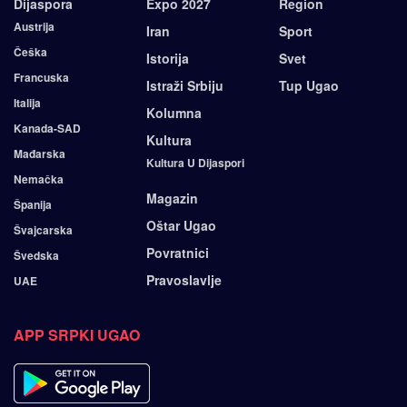
Dijaspora
Expo 2027
Region
Austrija
Iran
Sport
Češka
Istorija
Svet
Francuska
Istraži Srbiju
Tup Ugao
Italija
Kolumna
Kanada-SAD
Kultura
Mađarska
Kultura U Dijaspori
Nemačka
Magazin
Španija
Oštar Ugao
Švajcarska
Povratnici
Švedska
Pravoslavlje
UAE
APP SRPKI UGAO