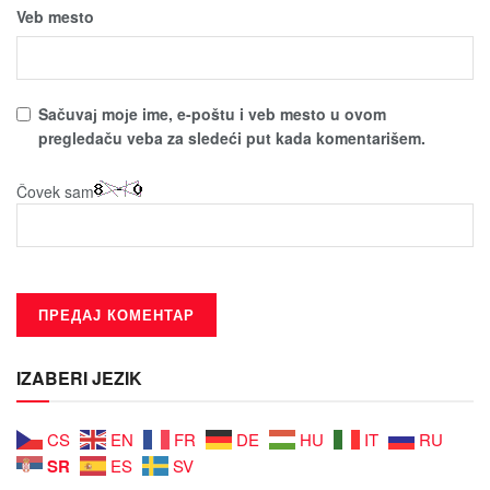
Veb mesto
Sačuvaј moјe ime, e-poštu i veb mesto u ovom
pregledaču veba za sledeći put kada komentarišem.
Čovek sam
IZABERI JEZIK
CS
EN
FR
DE
HU
IT
RU
SR
ES
SV