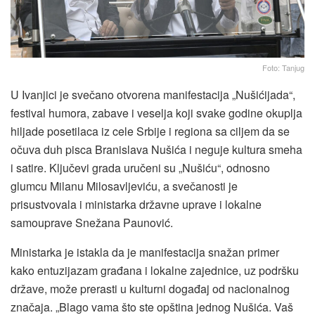
Foto: Tanjug
U Ivanjici je svečano otvorena manifestacija „Nušićijada“,
festival humora, zabave i veselja koji svake godine okuplja
hiljade posetilaca iz cele Srbije i regiona sa ciljem da se
očuva duh pisca Branislava Nušića i neguje kultura smeha
i satire. Ključevi grada uručeni su „Nušiću“, odnosno
glumcu Milanu Milosavljeviću, a svečanosti je
prisustvovala i ministarka državne uprave i lokalne
samouprave Snežana Paunović.
Ministarka je istakla da je manifestacija snažan primer
kako entuzijazam građana i lokalne zajednice, uz podršku
države, može prerasti u kulturni događaj od nacionalnog
značaja. „Blago vama što ste opština jednog Nušića. Vaš