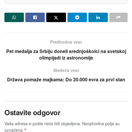
Predhodna vest
Pet medalja za Srbiju doneli srednjoškolci na svetskoj
olimpijadi iz astronomije
Sledeća vest
Država pomaže majkama: Do 20.000 evra za prvi stan
Ostavite odgovor
Vaša adresa e-pošte neće biti obјavljena.
Neophodna polja su
označena
*