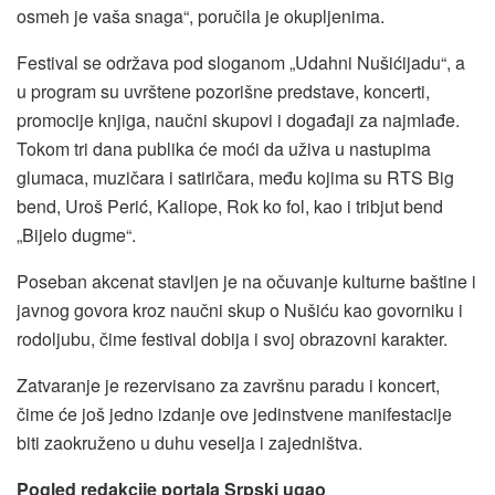
osmeh je vaša snaga“, poručila je okupljenima.
Festival se održava pod sloganom „Udahni Nušićijadu“, a
u program su uvrštene pozorišne predstave, koncerti,
promocije knjiga, naučni skupovi i događaji za najmlađe.
Tokom tri dana publika će moći da uživa u nastupima
glumaca, muzičara i satiričara, među kojima su RTS Big
bend, Uroš Perić, Kaliope, Rok ko fol, kao i tribjut bend
„Bijelo dugme“.
Poseban akcenat stavljen je na očuvanje kulturne baštine i
javnog govora kroz naučni skup o Nušiću kao govorniku i
rodoljubu, čime festival dobija i svoj obrazovni karakter.
Zatvaranje je rezervisano za završnu paradu i koncert,
čime će još jedno izdanje ove jedinstvene manifestacije
biti zaokruženo u duhu veselja i zajedništva.
Pogled redakcije portala Srpski ugao