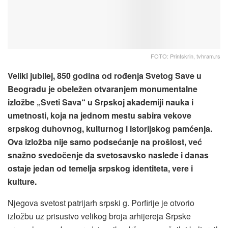
FOTO: Printskrin, tvhram.rs
Veliki jubilej, 850 godina od rođenja Svetog Save u
Beogradu je obeležen otvaranjem monumentalne
izložbe „Sveti Sava“ u Srpskoj akademiji nauka i
umetnosti, koja na jednom mestu sabira vekove
srpskog duhovnog, kulturnog i istorijskog pamćenja.
Ova izložba nije samo podsećanje na prošlost, već
snažno svedočenje da svetosavsko nasleđe i danas
ostaje jedan od temelja srpskog identiteta, vere i
kulture.
Njegova svetost patrijarh srpski g. Porfirije je otvorio
izložbu uz prisustvo velikog broja arhijereja Srpske