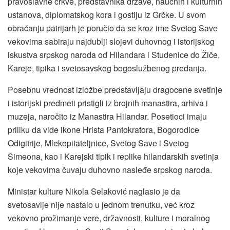
pravoslavne crkve, predstavnika države, naučnih i kulturnih
ustanova, diplomatskog kora i gostiju iz Grčke. U svom
obraćanju patrijarh je poručio da se kroz ime Svetog Save
vekovima sabiraju najdublji slojevi duhovnog i istorijskog
iskustva srpskog naroda od Hilandara i Studenice do Žiče,
Kareje, tipika i svetosavskog bogoslužbenog predanja.
Posebnu vrednost izložbe predstavljaju dragocene svetinje
i istorijski predmeti pristigli iz brojnih manastira, arhiva i
muzeja, naročito iz Manastira Hilandar. Posetioci imaju
priliku da vide ikone Hrista Pantokratora, Bogorodice
Odigitrije, Mlekopitateljnice, Svetog Save i Svetog
Simeona, kao i Karejski tipik i replike hilandarskih svetinja
koje vekovima čuvaju duhovno nasleđe srpskog naroda.
Ministar kulture Nikola Selaković naglasio je da
svetosavlje nije nastalo u jednom trenutku, već kroz
vekovno prožimanje vere, državnosti, kulture i moralnog