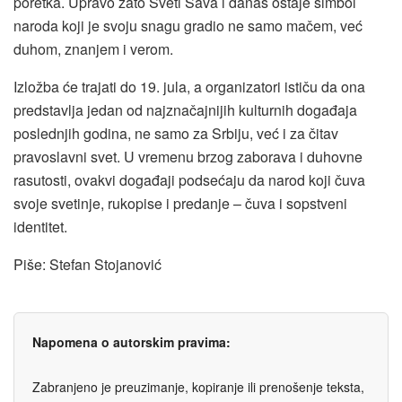
poretka. Upravo zato Sveti Sava i danas ostaje simbol
naroda koji je svoju snagu gradio ne samo mačem, već
duhom, znanjem i verom.
Izložba će trajati do 19. jula, a organizatori ističu da ona
predstavlja jedan od najznačajnijih kulturnih događaja
poslednjih godina, ne samo za Srbiju, već i za čitav
pravoslavni svet. U vremenu brzog zaborava i duhovne
rasutosti, ovakvi događaji podsećaju da narod koji čuva
svoje svetinje, rukopise i predanje – čuva i sopstveni
identitet.
Piše: Stefan Stojanović
Napomena o autorskim pravima:
Zabranjeno je preuzimanje, kopiranje ili prenošenje teksta,