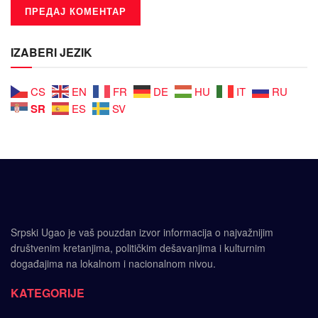
IZABERI JEZIK
CS
EN
FR
DE
HU
IT
RU
SR
ES
SV
Srpski Ugao je vaš pouzdan izvor informacija o najvažnijim
društvenim kretanjima, političkim dešavanjima i kulturnim
događajima na lokalnom i nacionalnom nivou.
KATEGORIJE