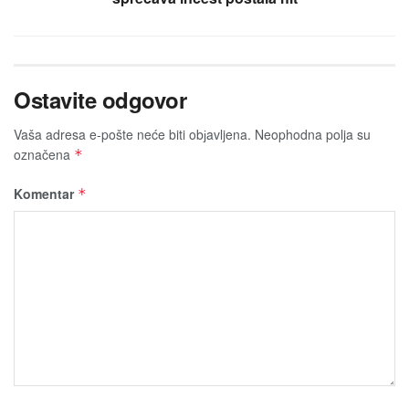
Ostavite odgovor
Vaša adresa e-pošte neće biti obјavljena.
Neophodna polja su
označena
*
Komentar
*