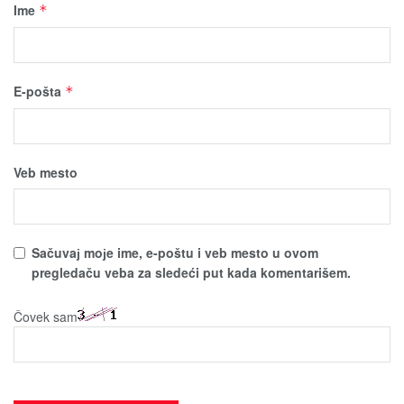
Ime
*
E-pošta
*
Veb mesto
Sačuvaј moјe ime, e-poštu i veb mesto u ovom
pregledaču veba za sledeći put kada komentarišem.
Čovek sam