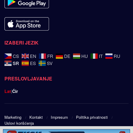
IZABERI JEZIK
CS
EN
FR
DE
HU
IT
RU
SR
ES
SV
PRESLOVLJAVANJE
Lat
|
Ćir
Marketing
Kontakt
Impresum
Politika privatnosti
Uslovi korišćenja