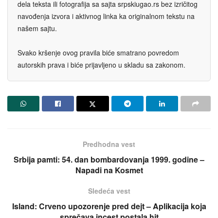
dela teksta ili fotografija sa sajta srpskiugao.rs bez izričitog
navođenja izvora i aktivnog linka ka originalnom tekstu na
našem sajtu.
Svako kršenje ovog pravila biće smatrano povredom
autorskih prava i biće prijavljeno u skladu sa zakonom.
Predhodna vest
Srbija pamti: 54. dan bombardovanja 1999. godine –
Napadi na Kosmet
Sledeća vest
Island: Crveno upozorenje pred dejt – Aplikacija koja
sprečava incest postala hit