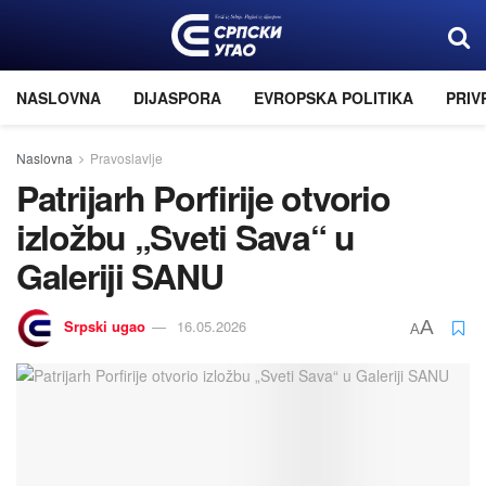
NASLOVNA
DIJASPORA
EVROPSKA POLITIKA
PRIV
Naslovna
Pravoslavlje
Patrijarh Porfirije otvorio
izložbu „Sveti Sava“ u
Galeriji SANU
Srpski ugao
16.05.2026
A
A