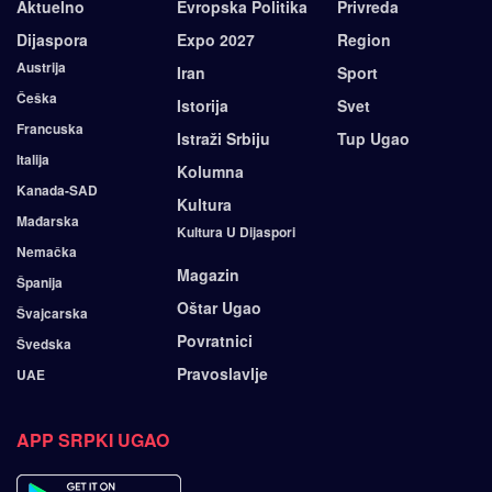
Aktuelno
Evropska Politika
Privreda
Dijaspora
Expo 2027
Region
Austrija
Iran
Sport
Češka
Istorija
Svet
Francuska
Istraži Srbiju
Tup Ugao
Italija
Kolumna
Kanada-SAD
Kultura
Mađarska
Kultura U Dijaspori
Nemačka
Magazin
Španija
Oštar Ugao
Švajcarska
Povratnici
Švedska
Pravoslavlje
UAE
APP SRPKI UGAO