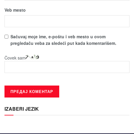
Veb mesto
Sačuvaј moјe ime, e-poštu i veb mesto u ovom
pregledaču veba za sledeći put kada komentarišem.
Čovek sam
IZABERI JEZIK