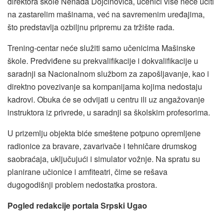
direktora škole Nenada Dojčinovića, učenici više neće učiti
na zastarelim mašinama, već na savremenim uređajima,
što predstavlja ozbiljnu pripremu za tržište rada.
Trening-centar neće služiti samo učenicima Mašinske
škole. Predviđene su prekvalifikacije i dokvalifikacije u
saradnji sa Nacionalnom službom za zapošljavanje, kao i
direktno povezivanje sa kompanijama kojima nedostaju
kadrovi. Obuka će se odvijati u centru ili uz angažovanje
instruktora iz privrede, u saradnji sa školskim profesorima.
U prizemlju objekta biće smeštene potpuno opremljene
radionice za bravare, zavarivače i tehničare drumskog
saobraćaja, uključujući i simulator vožnje. Na spratu su
planirane učionice i amfiteatri, čime se rešava
dugogodišnji problem nedostatka prostora.
Pogled redakcije portala Srpski Ugao