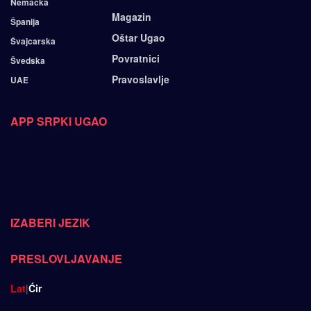
Nemačka
Magazin
Španija
Oštar Ugao
Švajcarska
Povratnici
Švedska
Pravoslavlje
UAE
APP SRPKI UGAO
IZABERI JEZIK
PRESLOVLJAVANJE
Lat
|
Ćir