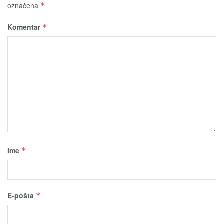
označena
*
Komentar
*
Ime
*
E-pošta
*