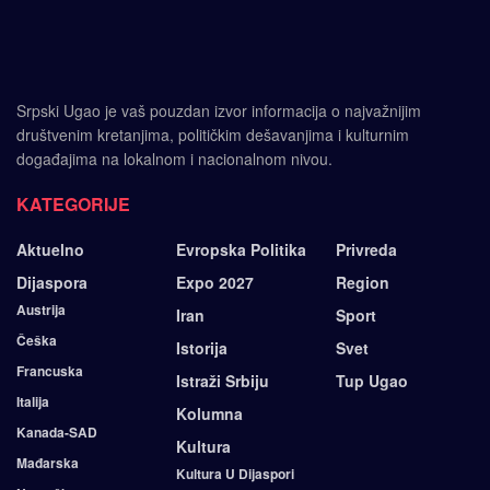
Srpski Ugao je vaš pouzdan izvor informacija o najvažnijim
društvenim kretanjima, političkim dešavanjima i kulturnim
događajima na lokalnom i nacionalnom nivou.
KATEGORIJE
Aktuelno
Evropska Politika
Privreda
Dijaspora
Expo 2027
Region
Austrija
Iran
Sport
Češka
Istorija
Svet
Francuska
Istraži Srbiju
Tup Ugao
Italija
Kolumna
Kanada-SAD
Kultura
Mađarska
Kultura U Dijaspori