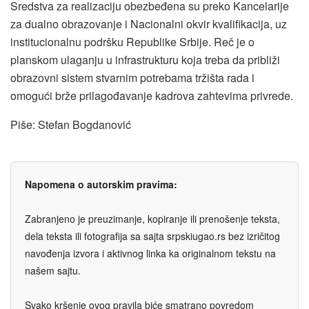
Sredstva za realizaciju obezbeđena su preko Kancelarije
za dualno obrazovanje i Nacionalni okvir kvalifikacija, uz
institucionalnu podršku Republike Srbije. Reč je o
planskom ulaganju u infrastrukturu koja treba da približi
obrazovni sistem stvarnim potrebama tržišta rada i
omogući brže prilagođavanje kadrova zahtevima privrede.
Piše: Stefan Bogdanović
Napomena o autorskim pravima:
Zabranjeno je preuzimanje, kopiranje ili prenošenje teksta,
dela teksta ili fotografija sa sajta srpskiugao.rs bez izričitog
navođenja izvora i aktivnog linka ka originalnom tekstu na
našem sajtu.
Svako kršenje ovog pravila biće smatrano povredom