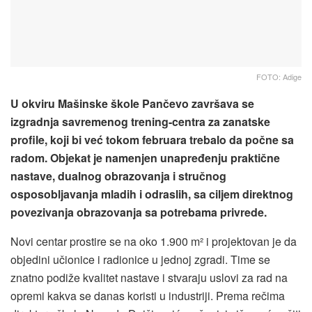
FOTO: Adige
U okviru Mašinske škole Pančevo završava se
izgradnja savremenog trening-centra za zanatske
profile, koji bi već tokom februara trebalo da počne sa
radom. Objekat je namenjen unapređenju praktične
nastave, dualnog obrazovanja i stručnog
osposobljavanja mladih i odraslih, sa ciljem direktnog
povezivanja obrazovanja sa potrebama privrede.
Novi centar prostire se na oko 1.900 m² i projektovan je da
objedini učionice i radionice u jednoj zgradi. Time se
znatno podiže kvalitet nastave i stvaraju uslovi za rad na
opremi kakva se danas koristi u industriji. Prema rečima