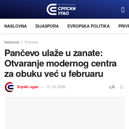
NASLOVNA
DIJASPORA
EVROPSKA POLITIKA
PRIV
Naslovna
Privreda
Pančevo ulaže u zanate:
Otvaranje modernog centra
za obuku već u februaru
Srpski ugao
01.02.2026
A
A