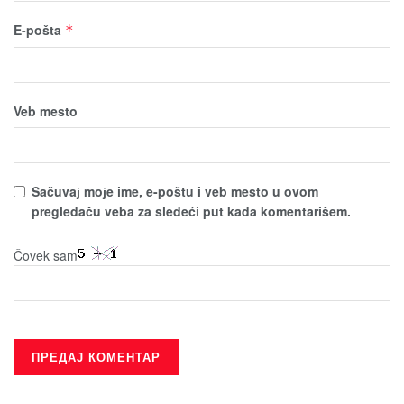
E-pošta
*
Veb mesto
Sačuvaј moјe ime, e-poštu i veb mesto u ovom
pregledaču veba za sledeći put kada komentarišem.
Čovek sam