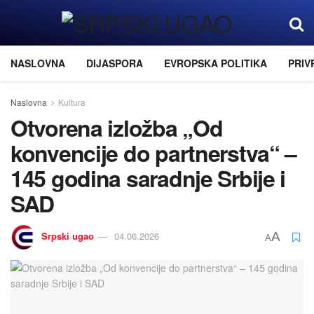
NASLOVNA
DIJASPORA
EVROPSKA POLITIKA
PRIV
Naslovna
Kultura
Otvorena izložba „Od
konvencije do partnerstva“ –
145 godina saradnje Srbije i
SAD
Srpski ugao
04.06.2026
A
A