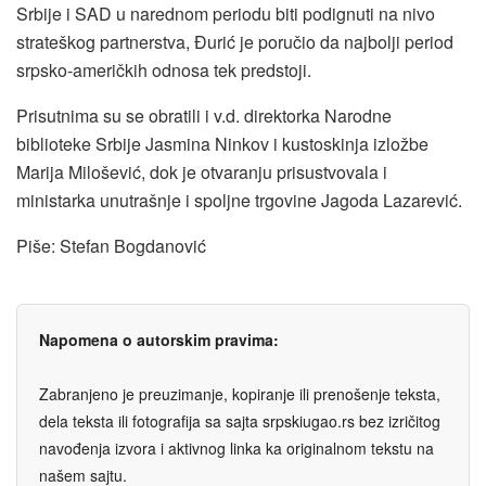
Srbije i SAD u narednom periodu biti podignuti na nivo
strateškog partnerstva, Đurić je poručio da najbolji period
srpsko-američkih odnosa tek predstoji.
Prisutnima su se obratili i v.d. direktorka Narodne
biblioteke Srbije Jasmina Ninkov i kustoskinja izložbe
Marija Milošević, dok je otvaranju prisustvovala i
ministarka unutrašnje i spoljne trgovine Jagoda Lazarević.
Piše: Stefan Bogdanović
Napomena o autorskim pravima:
Zabranjeno je preuzimanje, kopiranje ili prenošenje teksta,
dela teksta ili fotografija sa sajta srpskiugao.rs bez izričitog
navođenja izvora i aktivnog linka ka originalnom tekstu na
našem sajtu.