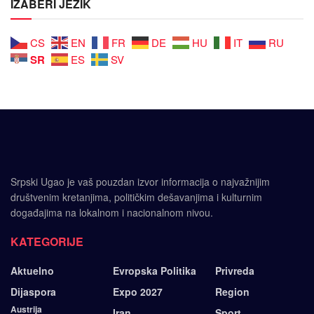
IZABERI JEZIK
CS
EN
FR
DE
HU
IT
RU
SR
ES
SV
Srpski Ugao je vaš pouzdan izvor informacija o najvažnijim
društvenim kretanjima, političkim dešavanjima i kulturnim
događajima na lokalnom i nacionalnom nivou.
KATEGORIJE
Aktuelno
Evropska Politika
Privreda
Dijaspora
Expo 2027
Region
Austrija
Iran
Sport