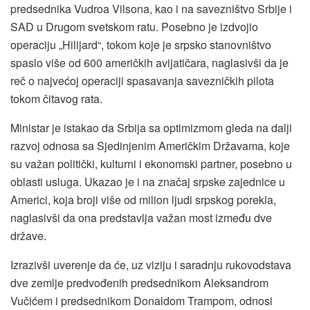
predsednika Vudroa Vilsona, kao i na savezništvo Srbije i
SAD u Drugom svetskom ratu. Posebno je izdvojio
operaciju „Hilijard“, tokom koje je srpsko stanovništvo
spaslo više od 600 američkih avijatičara, naglasivši da je
reč o najvećoj operaciji spasavanja savezničkih pilota
tokom čitavog rata.
Ministar je istakao da Srbija sa optimizmom gleda na dalji
razvoj odnosa sa Sjedinjenim Američkim Državama, koje
su važan politički, kulturni i ekonomski partner, posebno u
oblasti usluga. Ukazao je i na značaj srpske zajednice u
Americi, koja broji više od milion ljudi srpskog porekla,
naglasivši da ona predstavlja važan most između dve
države.
Izrazivši uverenje da će, uz viziju i saradnju rukovodstava
dve zemlje predvođenih predsednikom Aleksandrom
Vučićem i predsednikom Donaldom Trampom, odnosi