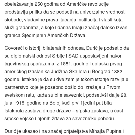
obeležavanje 250 godina od Američke revolucije
predstavlja priliku da se podseti na univerzalne vrednosti
slobode, vladavine prava, jačanja institucija i vlasti koja
služi građanima, a koje i danas imaju značaj daleko izvan
granica Sjedinjenih Američkih Država.
Govoreći o istoriji bilateralnih odnosa, Đurić je podsetio da
su diplomatski odnosi Srbije i SAD uspostavljeni nakon
trgovinskog sporazuma iz 1881. godine i dolaska prvog
američkog izaslanika Judžina Skajlera u Beograd 1882.
godine. Istakao je da su dve zemlje tokom istorije razvijale
partnerstvo koje je posebno došlo do izražaja u Prvom
svetskom ratu, kada su bile saveznici, podsetivši da je 28.
jula 1918. godine na Beloj kući prvi i jedini put bila
istaknuta zastava druge države – srpska zastava, u čast
srpske vojske i njenih žrtava za savezničku pobedu.
Đurić je ukazao i na značaj prijateljstva Mihajla Pupina i