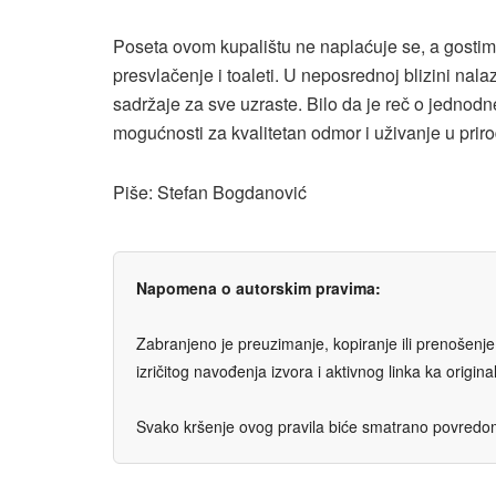
Poseta ovom kupalištu ne naplaćuje se, a gostim
presvlačenje i toaleti. U neposrednoj blizini nala
sadržaje za sve uzraste. Bilo da je reč o jednod
mogućnosti za kvalitetan odmor i uživanje u priro
Piše: Stefan Bogdanović
Napomena o autorskim pravima:
Zabranjeno je preuzimanje, kopiranje ili prenošenje t
izričitog navođenja izvora i aktivnog linka ka origi
Svako kršenje ovog pravila biće smatrano povredom 