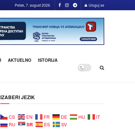
Petak, 7. avgust 2026.
Uloguj se
U
AKTUELNO
ISTORIJA
IZABERI JEZIK
CS
EN
FR
DE
HU
IT
SR
RU
ES
SV