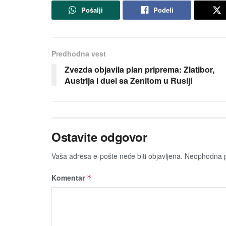
Pošalji
Podeli
Predhodna vest
Zvezda objavila plan priprema: Zlatibor,
Austrija i duel sa Zenitom u Rusiji
Ostavite odgovor
Vaša adresa e-pošte neće biti obјavljena.
Neophodna p
Komentar
*