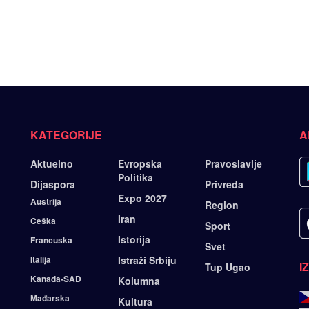
KATEGORIJE
A
Aktuelno
Evropska
Pravoslavlje
Politika
Dijaspora
Privreda
Expo 2027
Austrija
Region
Iran
Češka
Sport
Istorija
Francuska
Svet
Italija
Istraži Srbiju
I
Tup Ugao
Kanada-SAD
Kolumna
Mađarska
Kultura