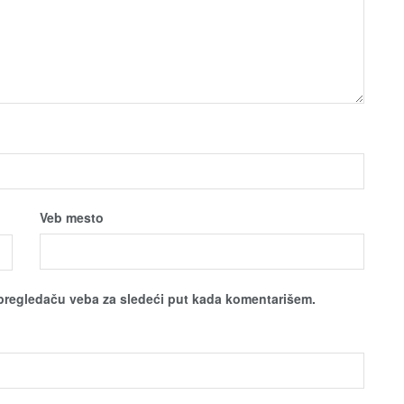
Veb mesto
pregledaču veba za sledeći put kada komentarišem.