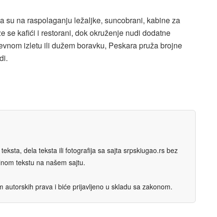
a su na raspolaganju ležaljke, suncobrani, kabine za
ze se kafići i restorani, dok okruženje nudi dodatne
nevnom izletu ili dužem boravku, Peskara pruža brojne
di.
eksta, dela teksta ili fotografija sa sajta srpskiugao.rs bez
nalnom tekstu na našem sajtu.
autorskih prava i biće prijavljeno u skladu sa zakonom.