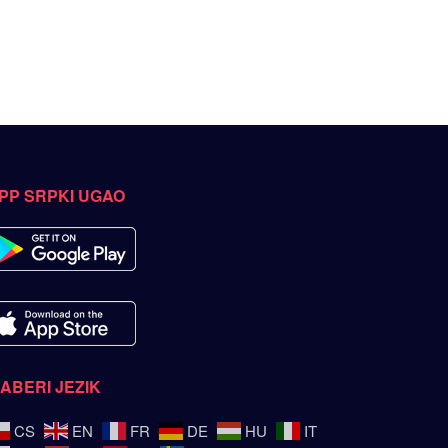
PP SRPKI UGAO
ZABERI JEZIK
CS
EN
FR
DE
HU
IT