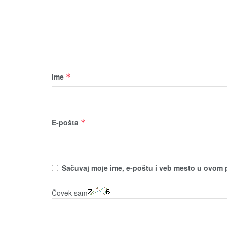
Ime
*
E-pošta
*
Sačuvaј moјe ime, e-poštu i veb mesto u ovom 
Čovek sam