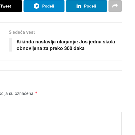
Tweet
Podeli
Podeli
Sledeća vest
Kikinda nastavlja ulaganja: Još jedna škola
obnovljena za preko 300 đaka
olja su označena
*