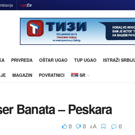
rišćenja
Lat
|
Ćir
KA
PRIVREDA
OŠTAR UGAO
TUP UGAO
ISTRAŽI SRBIJ
LJE
MAGAZIN
POVRATNICI
SR
iser Banata – Peskara
0
0
0
A
A