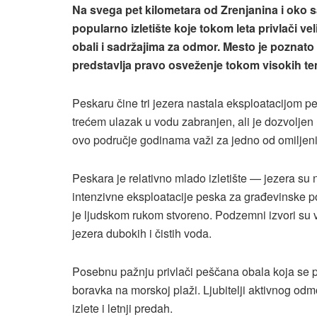
Na svega pet kilometara od Zrenjanina i oko s
popularno izletište koje tokom leta privlači vel
obali i sadržajima za odmor. Mesto je poznato 
predstavlja pravo osveženje tokom visokih te
Peskaru čine tri jezera nastala eksploatacijom p
trećem ulazak u vodu zabranjen, ali je dozvoljen 
ovo područje godinama važi za jedno od omiljen
Peskara je relativno mlado izletište — jezera su 
intenzivne eksploatacije peska za građevinske p
je ljudskom rukom stvoreno. Podzemni izvori su v
jezera dubokih i čistih voda.
Posebnu pažnju privlači peščana obala koja se pr
boravka na morskoj plaži. Ljubitelji aktivnog od
izlete i letnji predah.