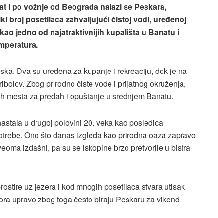
at i po vožnje od Beograda nalazi se Peskara,
iki broj posetilaca zahvaljujući čistoj vodi, uređenoj
kao jedno od najatraktivnijih kupališta u Banatu i
mperatura.
eska. Dva su uređena za kupanje i rekreaciju, dok je na
ribolov. Zbog prirodno čiste vode i prijatnog okruženja,
ih mesta za predah i opuštanje u srednjem Banatu.
nastala u drugoj polovini 20. veka kao posledica
otrebe. Ono što danas izgleda kao prirodna oaza zapravo
eoma izdašni, pa su se iskopine brzo pretvorile u bistra
ostire uz jezera i kod mnogih posetilaca stvara utisak
mora upravo zbog toga često biraju Peskaru za vikend