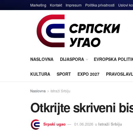
Marketing
Kontakt
Impresum
Politika privatnosti
Uslovi ko
NASLOVNA
DIJASPORA
EVROPSKA POLITI
KULTURA
SPORT
EXPO 2027
PRAVOSLAV
Naslovna
Istraži Srbiju
Otkrijte skriveni b
Srpski ugao
01.06.2026
u
Istraži Srbiju