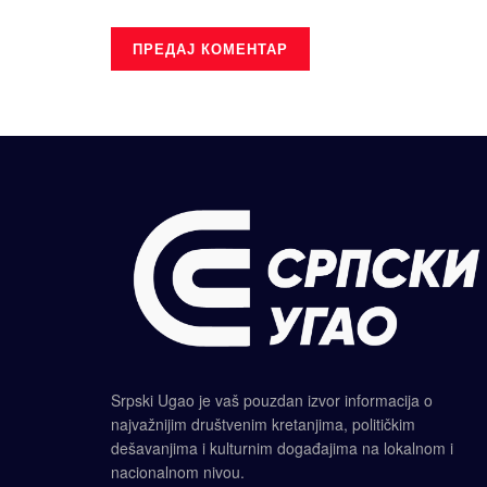
Srpski Ugao je vaš pouzdan izvor informacija o
najvažnijim društvenim kretanjima, političkim
dešavanjima i kulturnim događajima na lokalnom i
nacionalnom nivou.