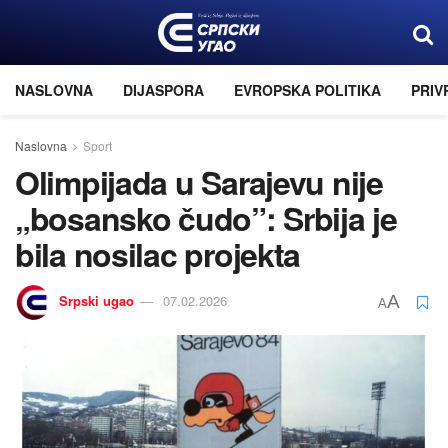
NASLOVNA
DIJASPORA
EVROPSKA POLITIKA
PRIV
Naslovna
Sport
Olimpijada u Sarajevu nije
„bosansko čudo”: Srbija je
bila nosilac projekta
Srpski ugao
07.02.2026
A
A