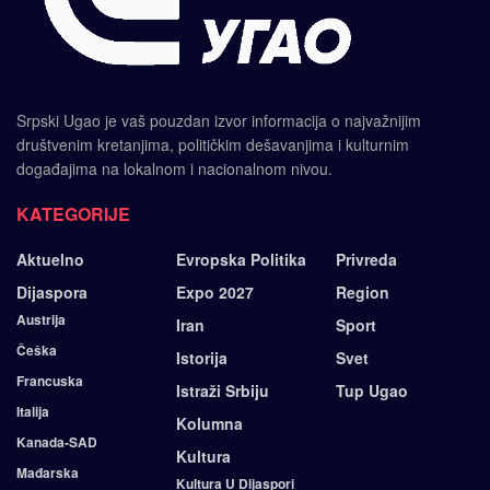
Srpski Ugao je vaš pouzdan izvor informacija o najvažnijim
društvenim kretanjima, političkim dešavanjima i kulturnim
događajima na lokalnom i nacionalnom nivou.
KATEGORIJE
Aktuelno
Evropska Politika
Privreda
Dijaspora
Expo 2027
Region
Austrija
Iran
Sport
Češka
Istorija
Svet
Francuska
Istraži Srbiju
Tup Ugao
Italija
Kolumna
Kanada-SAD
Kultura
Mađarska
Kultura U Dijaspori