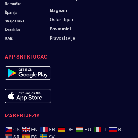
Nemačka
Magazin
Španija
Oštar Ugao
Švajcarska
Povratnici
Švedska
Pravoslavlje
UAE
APP SRPKI UGAO
IZABERI JEZIK
CS
EN
FR
DE
HU
IT
RU
SR
ES
SV