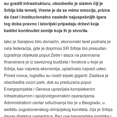
su gradili infrastrukturu, obezbedio je sistem čiji je
Srbija bila temelj. Vreme je da se mimo emocija, prizna
da čast i institucionalno nasleđe najuspešnijih igara
tog doba pravno i istorijski pripadaju državi koja
baštini kontinuitet zemlje koja ih je stvorila.
Iako je Sarajevo bilo domaćin, ekonomski teret podnela je
cela federacija, gde je doprinos SR Srbije bio presudan.
Izgradnja objekata poput Zetre i staza na planinama
finansirana je iz saveznog budžeta i fondova u koje je
Srbija, kao najveća ekonomija, uplaćivala najveći udeo.
Pored novca, logistiku su nosili srpski giganti: Zastava je
obezbedila vozni park, dok su preduzeća poput
Energoprojekta i Genexa upravljala kompleksnim
infrastrukturnim i spoljnotrgovinskim operacijama.
Administrativni centar odlučivanja bio je u Beogradu, u
sedištu Jugoslovenskog olimpijskog komiteta, čija je Srbija
danas direktna naslednica. Bez ove beogradske logistike i