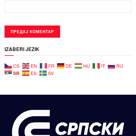
IZABERI JEZIK
CS
EN
FR
DE
HU
IT
RU
SR
ES
SV