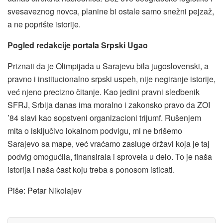
svesaveznog novca, planine bi ostale samo snežni pejzaž,
a ne poprište istorije.
Pogled redakcije portala Srpski Ugao
Priznati da je Olimpijada u Sarajevu bila jugoslovenski, a
pravno i institucionalno srpski uspeh, nije negiranje istorije,
već njeno precizno čitanje. Kao jedini pravni sledbenik
SFRJ, Srbija danas ima moralno i zakonsko pravo da ZOI
’84 slavi kao sopstveni organizacioni trijumf. Rušenjem
mita o isključivo lokalnom podvigu, mi ne brišemo
Sarajevo sa mape, već vraćamo zasluge državi koja je taj
podvig omogućila, finansirala i sprovela u delo. To je naša
istorija i naša čast koju treba s ponosom isticati.
Piše: Petar Nikolajev