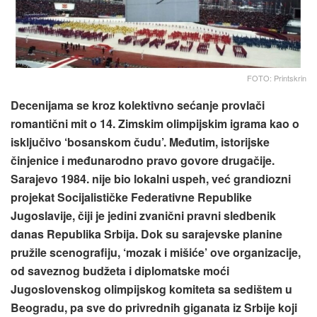
FOTO: Printskrin
Decenijama se kroz kolektivno sećanje provlači
romantični mit o 14. Zimskim olimpijskim igrama kao o
isključivo ‘bosanskom čudu’. Međutim, istorijske
činjenice i međunarodno pravo govore drugačije.
Sarajevo 1984. nije bio lokalni uspeh, već grandiozni
projekat Socijalističke Federativne Republike
Jugoslavije, čiji je jedini zvanični pravni sledbenik
danas Republika Srbija. Dok su sarajevske planine
pružile scenografiju, ‘mozak i mišiće’ ove organizacije,
od saveznog budžeta i diplomatske moći
Jugoslovenskog olimpijskog komiteta sa sedištem u
Beogradu, pa sve do privrednih giganata iz Srbije koji