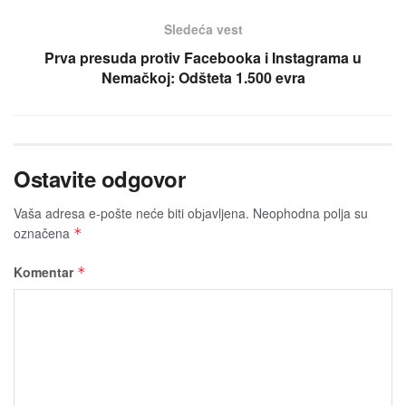
Sledeća vest
Prva presuda protiv Facebooka i Instagrama u
Nemačkoj: Odšteta 1.500 evra
Ostavite odgovor
Vaša adresa e-pošte neće biti obјavljena.
Neophodna polja su
označena
*
Komentar
*