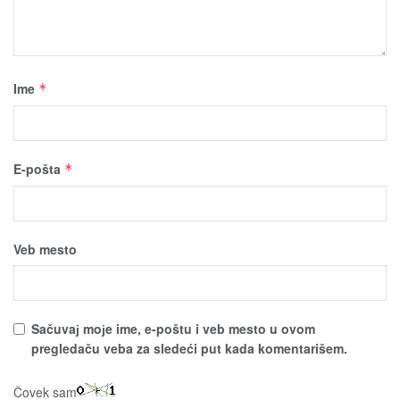
Ime
*
E-pošta
*
Veb mesto
Sačuvaј moјe ime, e-poštu i veb mesto u ovom
pregledaču veba za sledeći put kada komentarišem.
Čovek sam