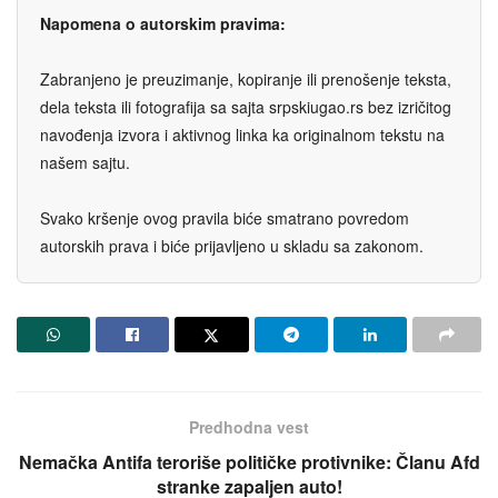
Napomena o autorskim pravima:
Zabranjeno je preuzimanje, kopiranje ili prenošenje teksta,
dela teksta ili fotografija sa sajta srpskiugao.rs bez izričitog
navođenja izvora i aktivnog linka ka originalnom tekstu na
našem sajtu.
Svako kršenje ovog pravila biće smatrano povredom
autorskih prava i biće prijavljeno u skladu sa zakonom.
Predhodna vest
Nemačka Antifa teroriše političke protivnike: Članu Afd
stranke zapaljen auto!