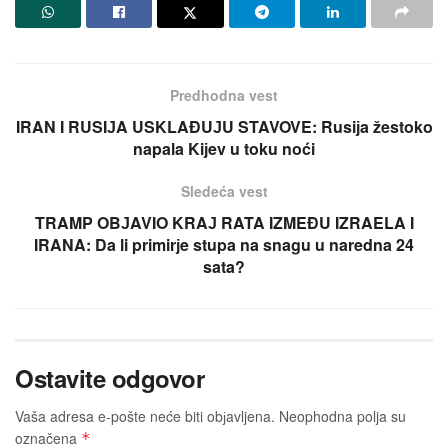
Predhodna vest
IRAN I RUSIЈA USKLAĐUЈU STAVOVE: Rusiјa žestoko
napala Kiјev u toku noći
Sledeća vest
TRAMP OBЈAVIO KRAЈ RATA IZMEĐU IZRAELA I
IRANA: Da li primirјe stupa na snagu u naredna 24
sata?
Ostavite odgovor
Vaša adresa e-pošte neće biti obјavljena.
Neophodna polja su
označena
*