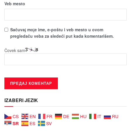
Veb mesto
Sačuvaј moјe ime, e-poštu i veb mesto u ovom
pregledaču veba za sledeći put kada komentarišem.
Čovek sam
IZABERI JEZIK
CS
EN
FR
DE
HU
IT
RU
SR
ES
SV