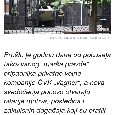
foto: © Karbinov Anatoly news.ru/Globallookpress
Prošlo јe godinu dana od pokušaјa
takozvanog „marša pravde“
pripadnika privatne voјne
kompaniјe ČVK „Vagner“, a nova
svedočenja ponovo otvaraјu
pitanje motiva, posledica i
zakulisnih događaјa koјi su pratili