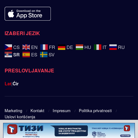
IZABERI JEZIK
CS
EN
FR
DE
HU
IT
RU
SR
ES
SV
PRESLOVLJAVANJE
Lat
|
Ćir
Marketing
Kontakt
Impresum
Politika privatnosti
Uslovi korišćenja
© 2025
Srpski ugao
- Design by
Public Eye doo
.