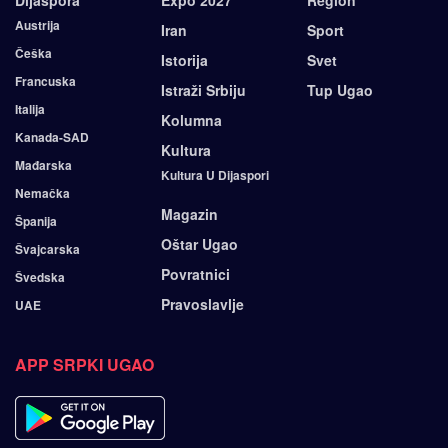
Dijaspora
Expo 2027
Region
Austrija
Iran
Sport
Češka
Istorija
Svet
Francuska
Istraži Srbiju
Tup Ugao
Italija
Kolumna
Kanada-SAD
Kultura
Mađarska
Kultura U Dijaspori
Nemačka
Magazin
Španija
Oštar Ugao
Švajcarska
Povratnici
Švedska
Pravoslavlje
UAE
APP SRPKI UGAO