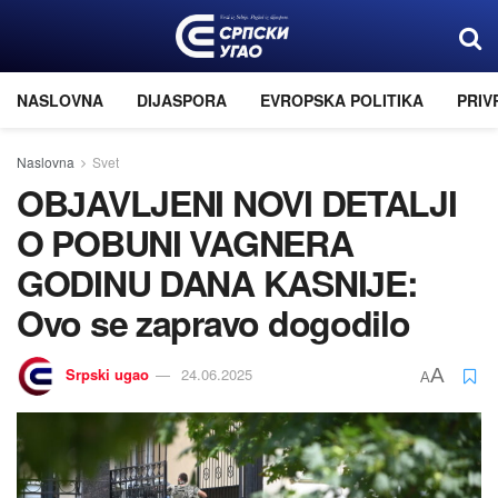
NASLOVNA
DIJASPORA
EVROPSKA POLITIKA
PRIV
Naslovna
Svet
OBЈAVLJENI NOVI DETALJI
O POBUNI VAGNERA
GODINU DANA KASNIЈE:
Ovo se zapravo dogodilo
Srpski ugao
24.06.2025
A
A