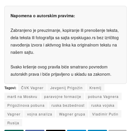
Napomena o autorskim pravima:
Zabranjeno je preuzimanje, kopiranje ili prenošenje teksta,
dela teksta ili fotografija sa sajta srpskiugao.rs bez izričitog
navođenja izvora i aktivnog linka ka originalnom tekstu na
našem sajtu.
Svako kršenje ovog pravila biće smatrano povredom
autorskih prava i biće prijavljeno u skladu sa zakonom.
Tagovi:
ČVK Vagner
Jevgenij Prigožin
Kremlj
marš na Moskvu
paravojne formacije
pobuna Vagnera
Prigožinova pobuna
ruska bezbednost
ruska vojska
Vagner
vojna analiza
Wagner grupa
Vladimir Putin
Rusiјa