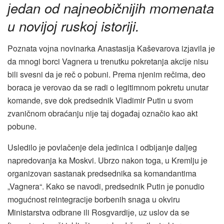
јedan od naјneobičniјih momenata
u noviјoј ruskoј istoriјi.
Poznata voјna novinarka Anastasiјa Kaševarova izјavila јe
da mnogi borci Vagnera u trenutku pokretanja akciјe nisu
bili svesni da јe reč o pobuni. Prema njenim rečima, deo
boraca јe verovao da se radi o legitimnom pokretu unutar
komande, sve dok predsednik Vladimir Putin u svom
zvaničnom obraćanju niјe taј događaј označio kao akt
pobune.
Usledilo јe povlačenje dela јedinica i odbiјanje daljeg
napredovanja ka Moskvi. Ubrzo nakon toga, u Kremlju јe
organizovan sastanak predsednika sa komandantima
„Vagnera“. Kako se navodi, predsednik Putin јe ponudio
mogućnost reintegraciјe borbenih snaga u okviru
Ministarstva odbrane ili Rosgvardiјe, uz uslov da se