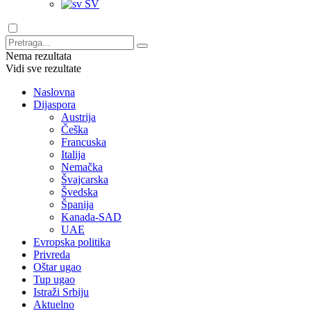
SV
Nema rezultata
Vidi sve rezultate
Naslovna
Dijaspora
Austrija
Češka
Francuska
Italija
Nemačka
Švajcarska
Švedska
Španija
Kanada-SAD
UAE
Evropska politika
Privreda
Oštar ugao
Tup ugao
Istraži Srbiju
Aktuelno