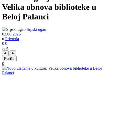
Velika obnova biblioteke u
Beloj Palanci
Srpski ugao
03.06.2026
u
Privreda
0
0
A
A
A
A
Poništi
0