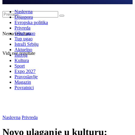
Naslovna
Dijaspora
Evropska politika
Privreda
Oštar ugao
Nema rezultata
Tup ugao
Istraži Srbiju
Aktuelno
Vidi sve rezultate
Istorija
Kultura
Sport
Expo 2027
Pravoslavlje
Magazin
Povratnici
Naslovna
Privreda
Novo ulaganje u kulturu: