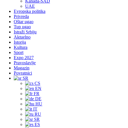
Kanada-SAD
UAE
Evropska politika
Privreda
Oštar ugao
Tup ugao
Istraži Srbiju
Aktuelno
Istorija
Kultura
Sport
Expo 2027
Pravoslavlje
Magazin
Povratnici
SR
CS
EN
FR
DE
HU
IT
RU
SR
ES