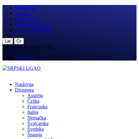
Marketing
Kontakt
Impresum
Politika privatnosti
Uslovi korišćenja
|
Lat
Ćir
Четвртак, 6. август 2026.
Uloguj se
Naslovna
Dijaspora
Austrija
Češka
Francuska
Italija
Nemačka
Švajcarska
Švedska
Španija