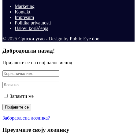
Marketing
Kontakt
Impresum
Politika privatnosti
Uslovi korišćenja
© 2025
Српски угао
- Design by
Public Eye doo
.
Добродошли назад!
Пријавите се на свој налог испод
Запамти ме
Заборављена лозинка?
Преузмите своју лозинку