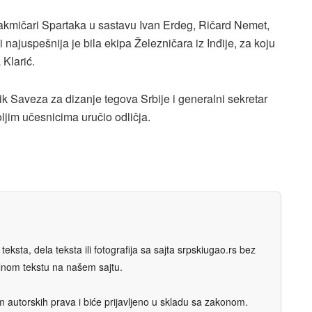
u takmičari Spartaka u sastavu Ivan Erdeg, Ričard Nemet,
i najuspešnija je bila ekipa Železničara iz Inđije, za koju
 Klarić.
 Saveza za dizanje tegova Srbije i generalni sekretar
oljim učesnicima uručio odličja.
eksta, dela teksta ili fotografija sa sajta srpskiugao.rs bez
nalnom tekstu na našem sajtu.
autorskih prava i biće prijavljeno u skladu sa zakonom.