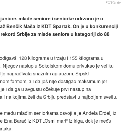
FOTO: rtv
juniore, mlađe seniore i seniorke održano je u
laž Benčik Maša iz KDT Spartak. On je u konkurenciji
rekord Srbije za mlađe seniore u kategoriji do 88
digavši 128 kilograma u trzaju i 155 kilograma u
a. Njegov nastup u Sokolskom domu privukao je veliku
erije nagrađivala snažnim aplauzom. Srpski
utnom formom, ali da još nije dostigao maksimum jer
je i da ga u avgustu očekuje prvi nastup na
a i na kojima želi da Srbiju predstavi u najboljem svetlu.
bije među mlađim seniorkama osvojila je Anđela Erdelj iz
je Ena Barać iz KDT „Osmi mart“ iz Iriga, dok je među
rtaka.