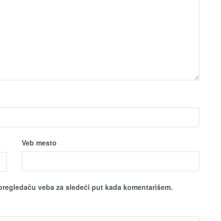
Veb mesto
pregledaču veba za sledeći put kada komentarišem.