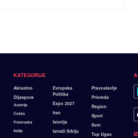
KATEGORIJE
A
Aktuelno
Evropska
Pravoslavlje
Politika
Dijaspora
Privreda
Expo 2027
Austrija
Region
Iran
Češka
Sport
Istorija
Francuska
Svet
Italija
Istraži Srbiju
I
Tup Ugao