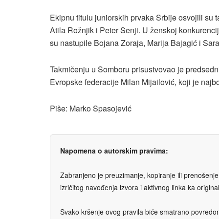
Ekipnu titulu juniorskih prvaka Srbije osvojili s
Atila Rožnjik i Peter Senji. U ženskoj konkurencij
su nastupile Bojana Zoraja, Marija Bajagić i Sara
Takmičenju u Somboru prisustvovao je predsednik
Evropske federacije Milan Mijailović, koji je najb
Piše: Marko Spasojević
Napomena o autorskim pravima:
Zabranjeno je preuzimanje, kopiranje ili prenošenje t
izričitog navođenja izvora i aktivnog linka ka origi
Svako kršenje ovog pravila biće smatrano povredom 