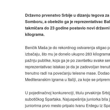
Državno prvenstvo Srbije u dizanju tegova za 
Somboru, a obeležio ga je reprezentativac Ba
takmičara do 23 godine postavio novi državni 
kilograma.
Benčik Maša je do rekordnog ostvarenja stigao po
izbačaju, što mu je donelo ukupno 283 kilogram
pažnju publike, koja ga je po završetku svake s
reprezentativac istakao je da je zadovoljan tren
trenutno radi na povećanju telesne mase. Dodao 
Mediteranskim igrama u Italiji, za koje se priprem
U pojedinačnoj konkurenciji, titulu prvakinje Sr
subotičkog Spartaka. Najuspešnija juniorka bila 
juniorima prvo mesto pripalo Ivanu Erdegu iz Spa