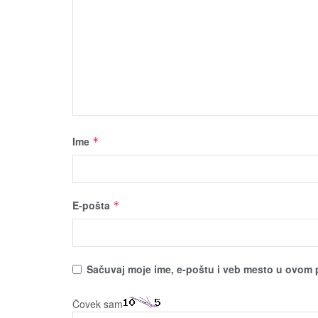
Ime
*
E-pošta
*
Sačuvaј moјe ime, e-poštu i veb mesto u ovom 
Čovek sam