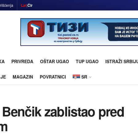
rišćenja
Lat
|
Ćir
KA
PRIVREDA
OŠTAR UGAO
TUP UGAO
ISTRAŽI SRBIJ
LJE
MAGAZIN
POVRATNICI
SR
: Benčik zablistao pred
om