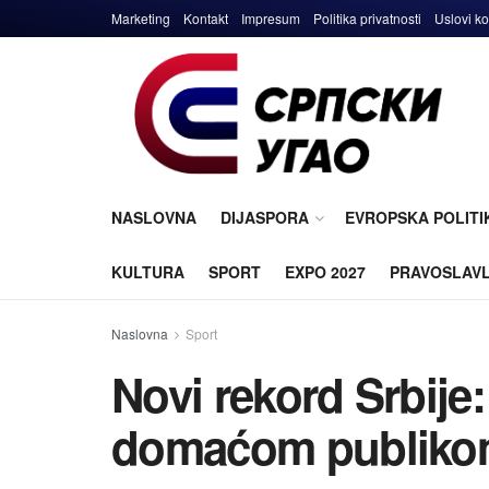
Marketing
Kontakt
Impresum
Politika privatnosti
Uslovi ko
NASLOVNA
DIJASPORA
EVROPSKA POLITI
KULTURA
SPORT
EXPO 2027
PRAVOSLAV
Naslovna
Sport
Novi rekord Srbije
domaćom publik