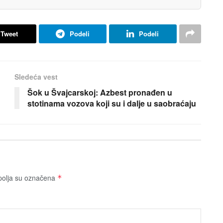
Tweet
Podeli
Podeli
Sledeća vest
Šok u Švajcarskoj: Azbest pronađen u
stotinama vozova koji su i dalje u saobraćaju
olja su označena
*