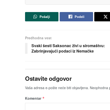
Pošalji
Podeli
Predhodna vest
Svaki šesti Saksonac živi u siromaštvu:
Zabrinjavajući podaci iz Nemačke
Ostavite odgovor
Vaša adresa e-pošte neće biti obјavljena.
Neophodna p
Komentar
*