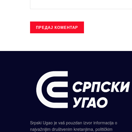
Srpski Ugao je vaš pouzdan izvor informacija o
najvažnijim društvenim kretanjima, političkim