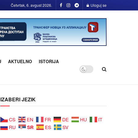
Četvrtak, 6. avgust 2026.
Uloguj se
U
AKTUELNO
ISTORIJA
IZABERI JEZIK
CS
EN
FR
DE
HU
IT
SR
RU
ES
SV