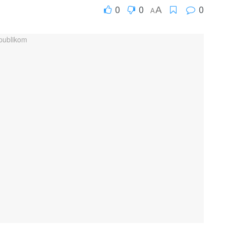
0
0
0
A
A