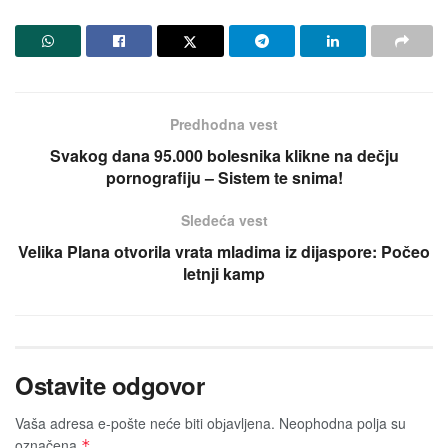
Predhodna vest
Svakog dana 95.000 bolesnika klikne na dečju
pornografiju – Sistem te snima!
Sledeća vest
Velika Plana otvorila vrata mladima iz dijaspore: Počeo
letnji kamp
Ostavite odgovor
Vaša adresa e-pošte neće biti obјavljena.
Neophodna polja su
označena
*