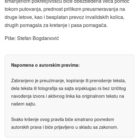
smanjenom pokretljivošću biće obezbeđena veća pomoć
tokom putovanja, prednost prilikom preusmeravanja na
druge letove, kao i besplatan prevoz invalidskih kolica,
drugih pomagala za kretanje i pasa pomagača.
Piše: Stefan Bogdanović
Napomena o autorskim pravima:
Zabranjeno je preuzimanje, kopiranje ili prenošenje teksta,
dela teksta ili fotografija sa sajta srpskiugao.rs bez izričitog
navođenja izvora i aktivnog linka ka originalnom tekstu na
našem sajtu.
Svako kršenje ovog pravila biće smatrano povredom
autorskih prava i biće prijavljeno u skladu sa zakonom.