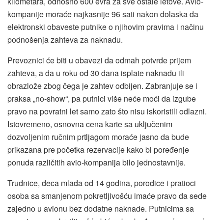
kilometara, odnosno 600 evra za sve ostale letove. Avio-
kompanije moraće najkasnije 96 sati nakon dolaska da
elektronski obaveste putnike o njihovim pravima i načinu
podnošenja zahteva za naknadu.
Prevoznici će biti u obavezi da odmah potvrde prijem
zahteva, a da u roku od 30 dana isplate naknadu ili
obrazlože zbog čega je zahtev odbijen. Zabranjuje se i
praksa „no-show“, pa putnici više neće moći da izgube
pravo na povratni let samo zato što nisu iskoristili odlazni.
Istovremeno, osnovna cena karte sa uključenim
dozvoljenim ručnim prtljagom moraće jasno da bude
prikazana pre početka rezervacije kako bi poređenje
ponuda različitih avio-kompanija bilo jednostavnije.
Trudnice, deca mlađa od 14 godina, porodice i pratioci
osoba sa smanjenom pokretljivošću imaće pravo da sede
zajedno u avionu bez dodatne naknade. Putnicima sa