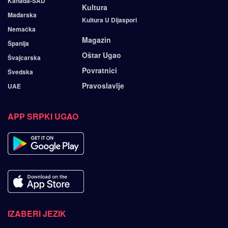
Kanada-SAD
Kultura
Mađarska
Kultura U Dijaspori
Nemačka
Magazin
Španija
Oštar Ugao
Švajcarska
Povratnici
Švedska
Pravoslavlje
UAE
APP SRPKI UGAO
IZABERI JEZIK