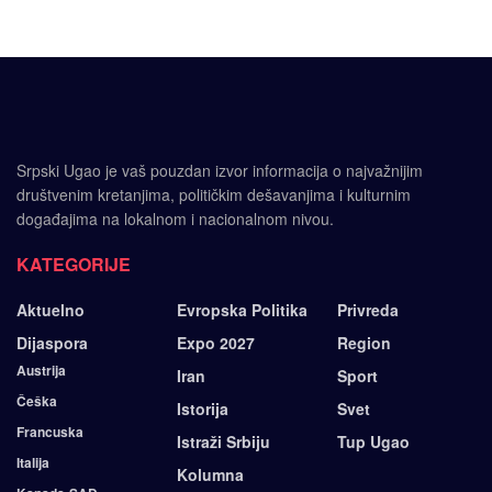
Srpski Ugao je vaš pouzdan izvor informacija o najvažnijim
društvenim kretanjima, političkim dešavanjima i kulturnim
događajima na lokalnom i nacionalnom nivou.
KATEGORIJE
Aktuelno
Evropska Politika
Privreda
Dijaspora
Expo 2027
Region
Austrija
Iran
Sport
Češka
Istorija
Svet
Francuska
Istraži Srbiju
Tup Ugao
Italija
Kolumna