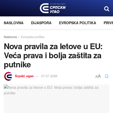
NASLOVNA
DIJASPORA
EVROPSKA POLITIKA
PRIV
Naslovna
Evropska politika
Nova pravila za letove u EU:
Veća prava i bolja zaštita za
putnike
Srpski ugao
07.07.2026
A
A