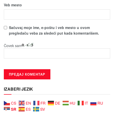
Veb mesto
Sačuvaј moјe ime, e-poštu i veb mesto u ovom
pregledaču veba za sledeći put kada komentarišem.
Čovek sam
IZABERI JEZIK
CS
EN
FR
DE
HU
IT
RU
SR
ES
SV