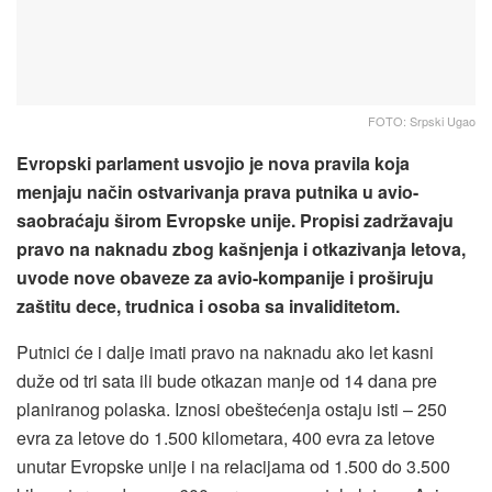
FOTO: Srpski Ugao
Evropski parlament usvojio je nova pravila koja
menjaju način ostvarivanja prava putnika u avio-
saobraćaju širom Evropske unije. Propisi zadržavaju
pravo na naknadu zbog kašnjenja i otkazivanja letova,
uvode nove obaveze za avio-kompanije i proširuju
zaštitu dece, trudnica i osoba sa invaliditetom.
Putnici će i dalje imati pravo na naknadu ako let kasni
duže od tri sata ili bude otkazan manje od 14 dana pre
planiranog polaska. Iznosi obeštećenja ostaju isti – 250
evra za letove do 1.500 kilometara, 400 evra za letove
unutar Evropske unije i na relacijama od 1.500 do 3.500