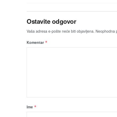
Ostavite odgovor
Vaša adresa e-pošte neće biti obјavljena.
Neophodna p
Komentar
*
Ime
*