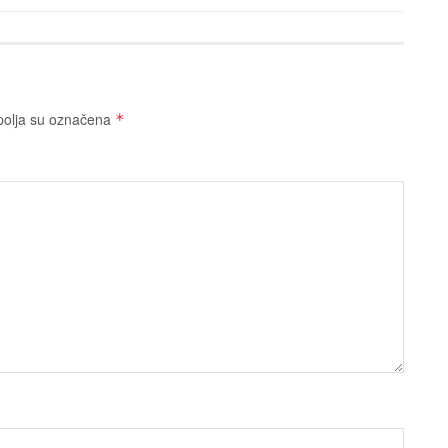
olja su označena
*