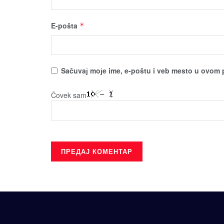
E-pošta
*
Sačuvaј moјe ime, e-poštu i veb mesto u ovom 
Čovek sam