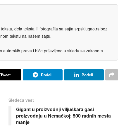
eksta, dela teksta ili fotografija sa sajta srpskiugao.rs bez
nalnom tekstu na našem sajtu.
autorskih prava i biće prijavljeno u skladu sa zakonom.
Tweet
Podeli
Podeli
Sledeća vest
Gigant u proizvodnji viljuškara gasi
proizvodnju u Nemačkoj: 500 radnih mesta
manje