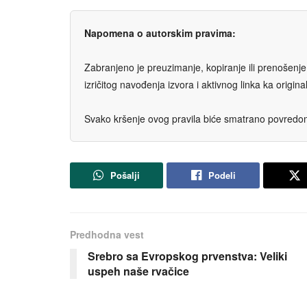
Napomena o autorskim pravima:
Zabranjeno je preuzimanje, kopiranje ili prenošenje t
izričitog navođenja izvora i aktivnog linka ka origi
Svako kršenje ovog pravila biće smatrano povredom 
Pošalji
Podeli
Predhodna vest
Srebro sa Evropskog prvenstva: Veliki
uspeh naše rvačice