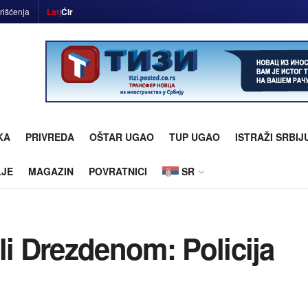
rišćenja
Lat
|
Ćir
KA
PRIVREDA
OŠTAR UGAO
TUP UGAO
ISTRAŽI SRBIJ
LJE
MAGAZIN
POVRATNICI
SR
li Drezdenom: Policija