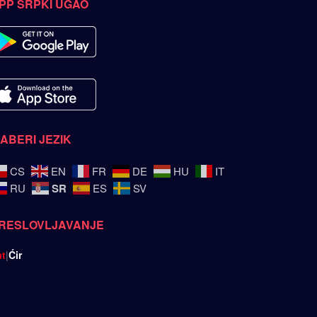
PP SRPKI UGAO
ZABERI JEZIK
CS
EN
FR
DE
HU
IT
SR
RU
ES
SV
RESLOVLJAVANJE
at
|
Ćir