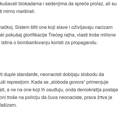
okušavali blokadama i sedenjima da spreče prolaz, ali su
i mirno marširali.
čkoj. Sistem štiti one koji slave i oživljavaju nacizam
 pokušaj glorifikacije Trećeg rajha, vlasti troše milione
ka istina o bombardovanju koristi za propagandu.
i duple standarde, neonacisti dobijaju slobodu da
 guši represijom. Kada se „sloboda govora” primenjuje
ti, a ne na one koji ih osuđuju, onda demokratija postaje
ni troše na policiju da čuva neonaciste, prava žrtva je
ifašizam.