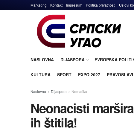
Marketing
Kontakt
Impresum
Politika privatnosti
Uslovi ko
NASLOVNA
DIJASPORA
EVROPSKA POLITI
KULTURA
SPORT
EXPO 2027
PRAVOSLAV
Naslovna
Dijaspora
Nemačka
Neonacisti maršira
ih štitila!