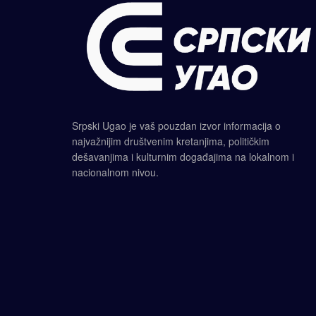
Srpski Ugao je vaš pouzdan izvor informacija o
najvažnijim društvenim kretanjima, političkim
dešavanjima i kulturnim događajima na lokalnom i
nacionalnom nivou.