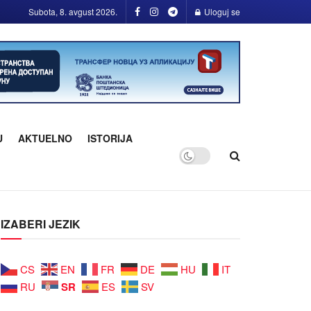
Subota, 8. avgust 2026.
Uloguj se
U
AKTUELNO
ISTORIJA
IZABERI JEZIK
CS
EN
FR
DE
HU
IT
SR
RU
ES
SV