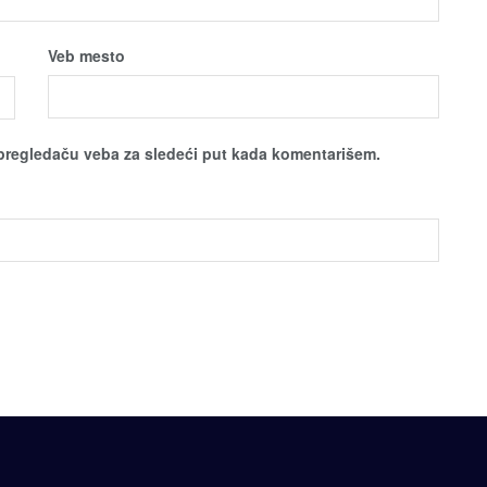
Veb mesto
pregledaču veba za sledeći put kada komentarišem.