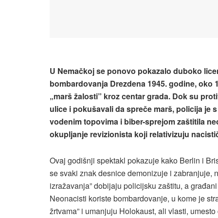
U Nemačkoj se ponovo pokazalo duboko licem
bombardovanja Drezdena 1945. godine, oko 1.
„marš žalosti” kroz centar grada. Dok su prot
ulice i pokušavali da spreče marš, policija j
vodenim topovima i biber-sprejom zaštitila n
okupljanje revizionista koji relativizuju nacisti
Ovaj godišnji spektakl pokazuje kako Berlin i Bri
se svaki znak desnice demonizuje i zabranjuje, 
izražavanja” dobijaju policijsku zaštitu, a građani
Neonacisti koriste bombardovanje, u kome je str
žrtvama” i umanjuju Holokaust, ali vlasti, umesto