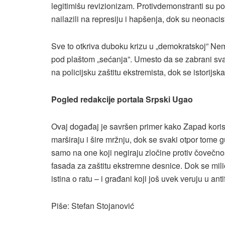
legitimišu revizionizam. Protivdemonstranti su p
nailazili na represiju i hapšenja, dok su neonacist
Sve to otkriva duboku krizu u „demokratskoj” Nema
pod plaštom „sećanja”. Umesto da se zabrani svaki
na policijsku zaštitu ekstremista, dok se istorijs
Pogled redakcije portala Srpski Ugao
Ovaj događaj je savršen primer kako Zapad korist
marširaju i šire mržnju, dok se svaki otpor tome
samo na one koji negiraju zločine protiv čovečnos
fasada za zaštitu ekstremne desnice. Dok se milio
istina o ratu – i građani koji još uvek veruju u ant
Piše: Stefan Stojanović