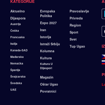
KATEGORIJE
A
Aktuelno
Evropska
Pravoslavlje
Politika
Dijaspora
Privreda
Expo 2027
Austrija
Region
Iran
Češka
Sport
Istorija
Francuska
Svet
Italija
Istraži Srbiju
I
Tup Ugao
Kanada-SAD
Kolumna
Mađarska
Kultura
Nemačka
Kultura U
Dijaspori
Španija
P
Švajcarska
Magazin
Švedska
Oštar Ugao
L
UAE
Povratnici