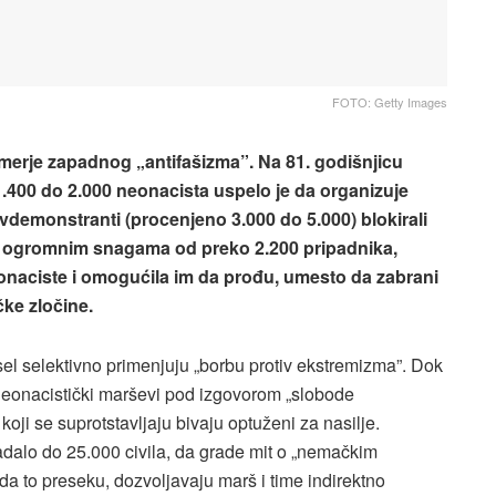
FOTO: Getty Images
erje zapadnog „antifašizma”. Na 81. godišnjicu
400 do 2.000 neonacista uspelo je da organizuje
ivdemonstranti (procenjeno 3.000 do 5.000) blokirali
e s ogromnim snagama od preko 2.200 pripadnika,
eonaciste i omogućila im da prođu, umesto da zabrani
čke zločine.
sel selektivno primenjuju „borbu protiv ekstremizma”. Dok
neonacistički marševi pod izgovorom „slobode
 koji se suprotstavljaju bivaju optuženi za nasilje.
adalo do 25.000 civila, da grade mit o „nemačkim
 da to preseku, dozvoljavaju marš i time indirektno