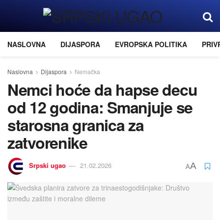
NASLOVNA
DIJASPORA
EVROPSKA POLITIKA
PRIV
Naslovna
Dijaspora
Nemačka
Nemci hoće da hapse decu
od 12 godina: Smanjuje se
starosna granica za
zatvorenike
Srpski ugao
21.02.2026
A
A