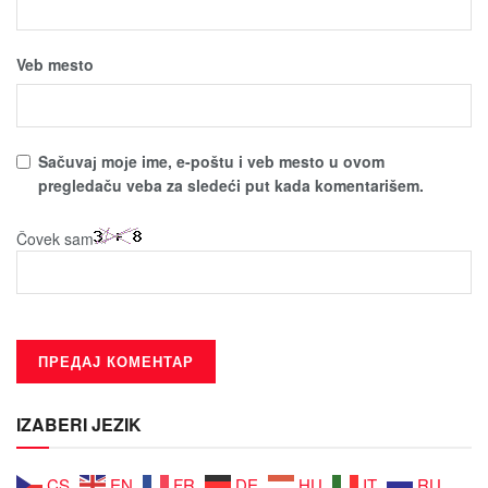
Veb mesto
Sačuvaј moјe ime, e-poštu i veb mesto u ovom
pregledaču veba za sledeći put kada komentarišem.
Čovek sam
IZABERI JEZIK
CS
EN
FR
DE
HU
IT
RU