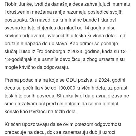
Robin Junke, tvrdi da današnja deca zahvaljujući internetu
i društvenim mrežama ranije razumeju posledice svojih
postupaka. On navodi da kriminalne bande i klanovi
svesno koriste činjenicu da mlađi od 14 godina nisu
krivično odgovorni, uvlačeći ih u teška krivična dela – od
brutalnih napada do ubistava. Kao primer se pominje
slučaj Luise iz Frojdenberga iz 2023. godine, kada su 12- i
13-godišnjakinje usmrtile devojčicu, a zbog uzrasta nisu
mogle krivično da odgovaraju.
Prema podacima na koje se CDU poziva, u 2024. godini
deca su počinila više od 100.000 krivičnih dela, uz porast
teških telesnih povreda. Stranka tvrdi da pravna država ne
sme da zatvara oči pred činjenicom da se maloletnici
koriste kao izvršioci najtežih dela.
Kritičari upozoravaju da se ovim potezom odgovornost
prebacuje na decu, dok se zanemaruju dublji uzroci