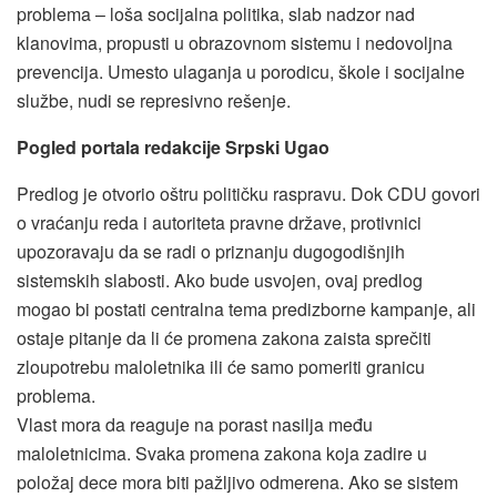
problema – loša socijalna politika, slab nadzor nad
klanovima, propusti u obrazovnom sistemu i nedovoljna
prevencija. Umesto ulaganja u porodicu, škole i socijalne
službe, nudi se represivno rešenje.
Pogled portala redakcije Srpski Ugao
Predlog je otvorio oštru političku raspravu. Dok CDU govori
o vraćanju reda i autoriteta pravne države, protivnici
upozoravaju da se radi o priznanju dugogodišnjih
sistemskih slabosti. Ako bude usvojen, ovaj predlog
mogao bi postati centralna tema predizborne kampanje, ali
ostaje pitanje da li će promena zakona zaista sprečiti
zloupotrebu maloletnika ili će samo pomeriti granicu
problema.
Vlast mora da reaguje na porast nasilja među
maloletnicima. Svaka promena zakona koja zadire u
položaj dece mora biti pažljivo odmerena. Ako se sistem