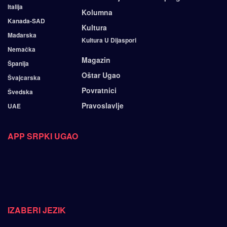
Italija
Kolumna
Kanada-SAD
Kultura
Mađarska
Kultura U Dijaspori
Nemačka
Magazin
Španija
Oštar Ugao
Švajcarska
Povratnici
Švedska
Pravoslavlje
UAE
APP SRPKI UGAO
IZABERI JEZIK