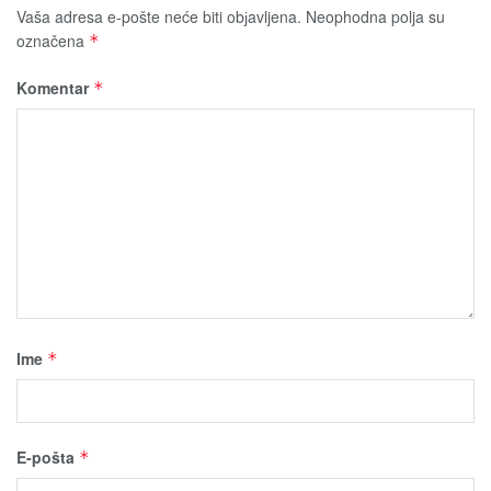
Vaša adresa e-pošte neće biti obјavljena.
Neophodna polja su
označena
*
Komentar
*
Ime
*
E-pošta
*