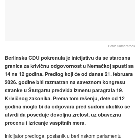
Foto: Sutherstock
Berlinska CDU pokrenula je inicijativu da se starosna
granica za krivičnu odgovornost u Nemačkoj spusti sa
14 na 12 godina. Predlog koji će od danas 21. februara
2026. godine biti razmatran na saveznom kongresu
stranke u Štutgartu predviđa izmenu paragrafa 19.
Krivičnog zakonika. Prema tom rešenju, dete od 12
godina moglo bi da odgovara pred sudom ukoliko se
utvrdi da poseduje dovoljnu zrelost, uz obaveznu
procenu i izricanje vaspitnih mera.
Inicijator predloga, poslanik u berlinskom parlamentu