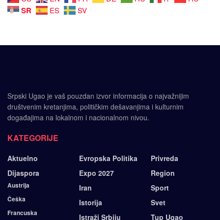
SR
ES
SV
Srpski Ugao je vaš pouzdan izvor informacija o najvažnijim
društvenim kretanjima, političkim dešavanjima i kulturnim
događajima na lokalnom i nacionalnom nivou.
KATEGORIJE
Aktuelno
Evropska Politika
Privreda
Dijaspora
Expo 2027
Region
Austrija
Iran
Sport
Češka
Istorija
Svet
Francuska
Istraži Srbiju
Tup Ugao