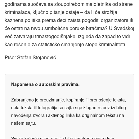
godinama suočava sa zloupotrebom maloletnika od strane
kriminalaca, ključno pitanje ostaje – da li će strožija
kaznena politika prema deci zaista pogoditi organizatore ili
će ostati na nivou simbolične poruke biračima? U Švedskoj
već zatvaraju trinastogodišnjake, izgleda da zapad to vidi
kao rešenje za statističko smanjenje stope kriminaliteta.
Piše: Stefan Stojanović
Napomena o autorskim pravima:
Zabranjeno je preuzimanje, kopiranje ili prenošenje teksta,
dela teksta ili fotografija sa sajta srpskiugao.rs bez izričitog
navođenja izvora i aktivnog linka ka originalnom tekstu na
našem sajtu.
Svako kršenje ovog pravila biće smatrano povredom