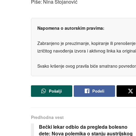
Piše: Nina Stojanović
Napomena o autorskim pravima:
Zabranjeno je preuzimanje, kopiranje ili prenošenje t
izričitog navođenja izvora i aktivnog linka ka origi
Svako kršenje ovog pravila biće smatrano povredom 
Pošalji
Podeli
Predhodna vest
Bečki lekar odbio da pregleda bolesno
dete: Nova polemika o stanju austrijskog