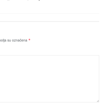
olja su označena
*