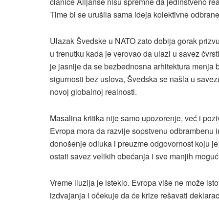
članice Alijanse nisu spremne da jedinstveno rea
Time bi se urušila sama ideja kolektivne odbran
Ulazak Švedske u NATO zato dobija gorak prizvuk
u trenutku kada je verovao da ulazi u savez čvrs
je jasnije da se bezbednosna arhitektura menja b
sigurnosti bez uslova, Švedska se našla u savez
novoj globalnoj realnosti.
Masalina kritika nije samo upozorenje, već i pozi
Evropa mora da razvije sopstvenu odbrambenu in
donošenje odluka i preuzme odgovornost koju j
ostati savez velikih obećanja i sve manjih moguć
Vreme iluzija je isteklo. Evropa više ne može ist
izdvajanja i očekuje da će krize rešavati deklara