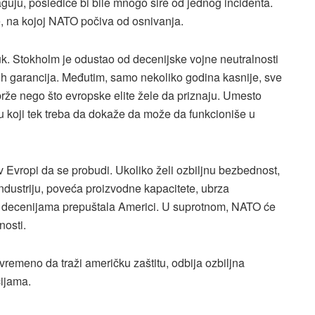
guju, posledice bi bile mnogo šire od jednog incidenta.
e, na kojoj NATO počiva od osnivanja.
. Stokholm je odustao od decenijske vojne neutralnosti
tih garancija. Međutim, samo nekoliko godina kasnije, sve
rže nego što evropske elite žele da priznaju. Umesto
u koji tek treba da dokaže da može da funkcioniše u
v Evropi da se probudi. Ukoliko želi ozbiljnu bezbednost,
dustriju, poveća proizvodne kapacitete, ubrza
e decenijama prepuštala Americi. U suprotnom, NATO će
nosti.
ovremeno da traži američku zaštitu, odbija ozbiljna
cijama.