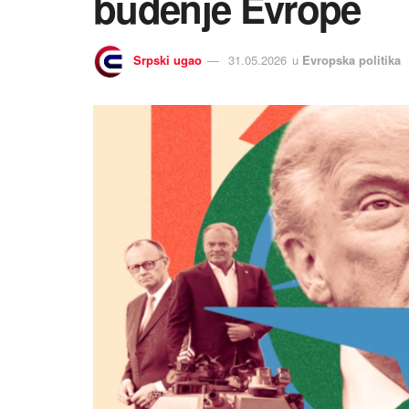
buđenje Evrope
Srpski ugao
31.05.2026
u
Evropska politika