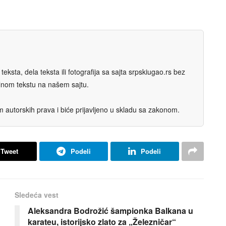
eksta, dela teksta ili fotografija sa sajta srpskiugao.rs bez
nalnom tekstu na našem sajtu.
autorskih prava i biće prijavljeno u skladu sa zakonom.
Tweet
Podeli
Podeli
Sledeća vest
Aleksandra Bodrožić šampionka Balkana u
karateu, istorijsko zlato za „Železničar“