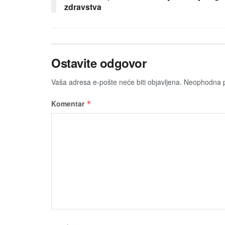
zdravstva
Ostavite odgovor
Vaša adresa e-pošte neće biti obјavljena.
Neophodna p
Komentar
*