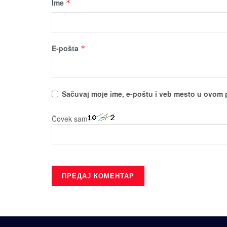
Ime
*
E-pošta
*
Sačuvaј moјe ime, e-poštu i veb mesto u ovom 
Čovek sam