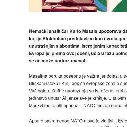
Nemački analitičar Karlo Masala upozorava da
koji je Stokholmu predstavljen kao čvrsta ga
unutrašnjim slabostima, iscrpljenim kapacite
Evropa je, prema ovoj oceni, ušla u fazu boln
se ne može podrazumevati.
Masalina poruka posebno je važna jer dolazi u t
Bliskom istoku i Kini, dok se evropske zemlje s
Vašington. Zalihe naoružanja su istrošene, proizvo
jedinstvo unutar Alijanse sve je krhkije. U takv
Moskvi može biti opasna – NATO možda nema ni br
Apsurd savremenog NATO-a sve je vidljiviji. Evr