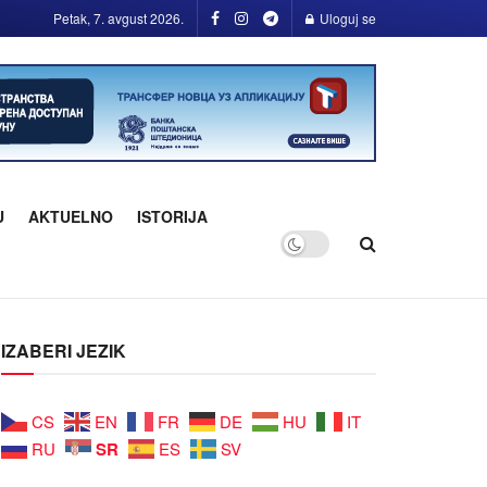
Petak, 7. avgust 2026.
Uloguj se
U
AKTUELNO
ISTORIJA
IZABERI JEZIK
CS
EN
FR
DE
HU
IT
SR
RU
ES
SV