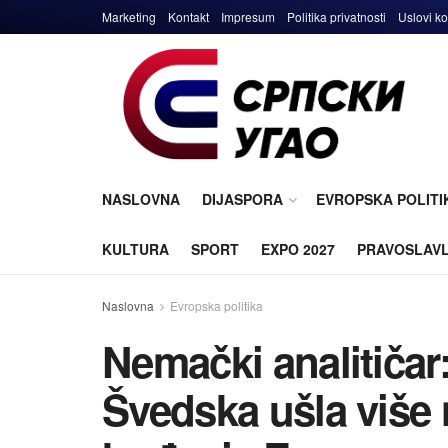
Marketing
Kontakt
Impresum
Politika privatnosti
Uslovi ko
NASLOVNA
DIJASPORA
EVROPSKA POLITI
KULTURA
SPORT
EXPO 2027
PRAVOSLAV
Naslovna
Evropska politika
Nemački analitičar
Švedska ušla više 