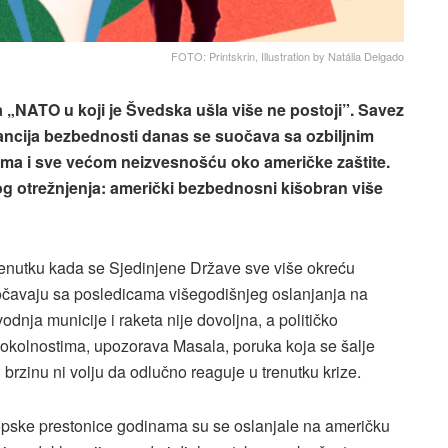
FOTO: Printskrin, Illustration by Natália Delgado
 „NATO u koji je Švedska ušla više ne postoji”. Savez
rancija bezbednosti danas se suočava sa ozbiljnim
tima i sve većom neizvesnošću oko američke zaštite.
og otrežnjenja: američki bezbednosni kišobran više
renutku kada se Sjedinjene Države sve više okreću
uočavaju sa posledicama višegodišnjeg oslanjanja na
dnja municije i raketa nije dovoljna, a političko
im okolnostima, upozorava Masala, poruka koja se šalje
zinu ni volju da odlučno reaguje u trenutku krize.
opske prestonice godinama su se oslanjale na američku