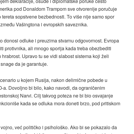
kojem deklaracije, osude i diplomatske poruke često
Amerika pod Donaldom Trampom sve otvorenije poručuje
 tereta sopstvene bezbednosti. To više nije samo spor
zmeđu Vašingtona i evropskih saveznika.
o donosi odluke i preuzima stvarnu odgovornost. Evropa
i protivnika, ali mnogo sporija kada treba obezbediti
u hrabrost. Upravo tu se vidi slabost sistema koji želi
 snage da je garantuje.
e scenario u kojem Rusija, nakon delimične pobede u
TO-a. Dovoljno bi bilo, kako navodi, da ograničenim
stonskoj Narvi. Cilj takvog poteza ne bi bio osvajanje
a funkcioniše kada se odluka mora doneti brzo, pod pritiskom
ojno, već političko i psihološko. Ako bi se pokazalo da