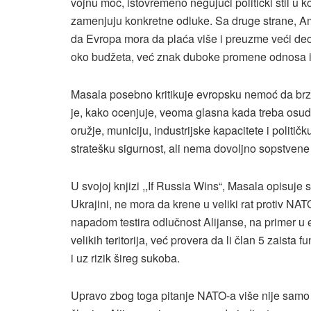
vojnu moć, istovremeno negujući politički stil u 
zamenjuju konkretne odluke. Sa druge strane, 
da Evropa mora da plaća više i preuzme veći deo
oko budžeta, već znak duboke promene odnosa i
Masala posebno kritikuje evropsku nemoć da brz
je, kako ocenjuje, veoma glasna kada treba osudit
oružje, municiju, industrijske kapacitete i političk
stratešku sigurnost, ali nema dovoljno sopstvene
U svojoj knjizi ,,If Russia Wins“, Masala opisuj
Ukrajini, ne mora da krene u veliki rat protiv NA
napadom testira odlučnost Alijanse, na primer u e
velikih teritorija, već provera da li član 5 zaist
i uz rizik šireg sukoba.
Upravo zbog toga pitanje NATO-a više nije samo v