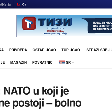
rišćenja
Lat
|
Ćir
KA
PRIVREDA
OŠTAR UGAO
TUP UGAO
ISTRAŽI SRBIJ
LJE
MAGAZIN
POVRATNICI
SR
: NATO u koji je
ne postoji – bolno