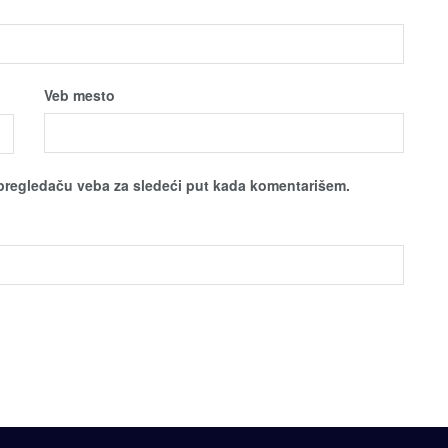
Veb mesto
pregledaču veba za sledeći put kada komentarišem.