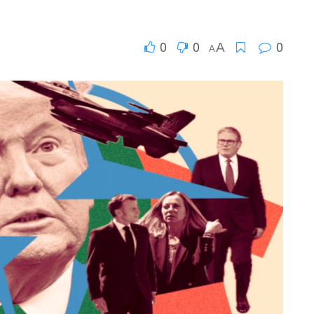
0
0
0
A
A