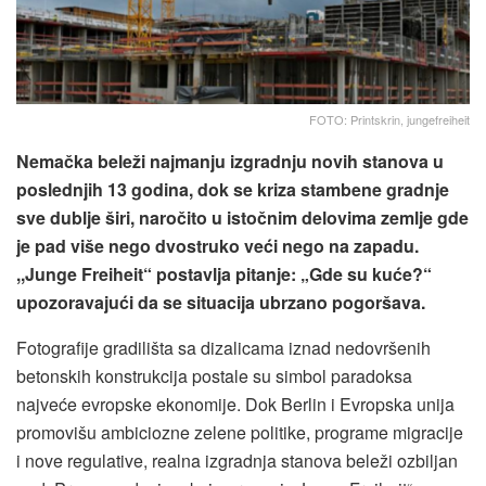
FOTO: Printskrin, jungefreiheit
Nemačka beleži najmanju izgradnju novih stanova u
poslednjih 13 godina, dok se kriza stambene gradnje
sve dublje širi, naročito u istočnim delovima zemlje gde
je pad više nego dvostruko veći nego na zapadu.
,,Junge Freiheit“ postavlja pitanje: „Gde su kuće?“
upozoravajući da se situacija ubrzano pogoršava.
Fotografije gradilišta sa dizalicama iznad nedovršenih
betonskih konstrukcija postale su simbol paradoksa
najveće evropske ekonomije. Dok Berlin i Evropska unija
promovišu ambiciozne zelene politike, programe migracije
i nove regulative, realna izgradnja stanova beleži ozbiljan