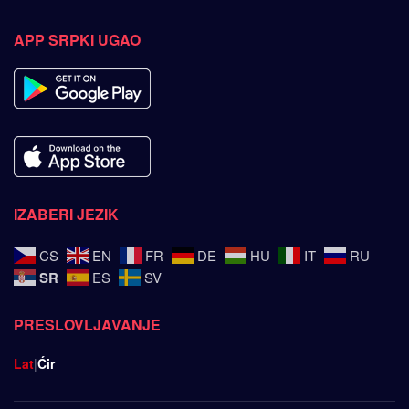
APP SRPKI UGAO
IZABERI JEZIK
CS
EN
FR
DE
HU
IT
RU
SR
ES
SV
PRESLOVLJAVANJE
Lat
|
Ćir