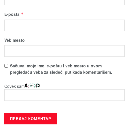
E-pošta
*
Veb mesto
Sačuvaј moјe ime, e-poštu i veb mesto u ovom
pregledaču veba za sledeći put kada komentarišem.
Čovek sam