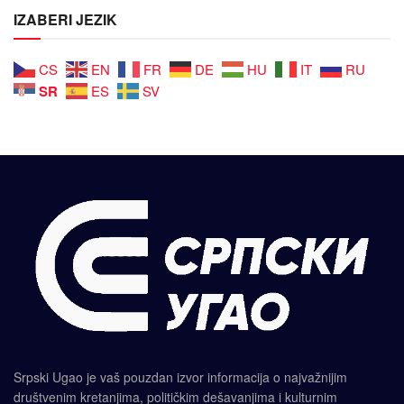
IZABERI JEZIK
CS
EN
FR
DE
HU
IT
RU
SR
ES
SV
Srpski Ugao je vaš pouzdan izvor informacija o najvažnijim
društvenim kretanjima, političkim dešavanjima i kulturnim