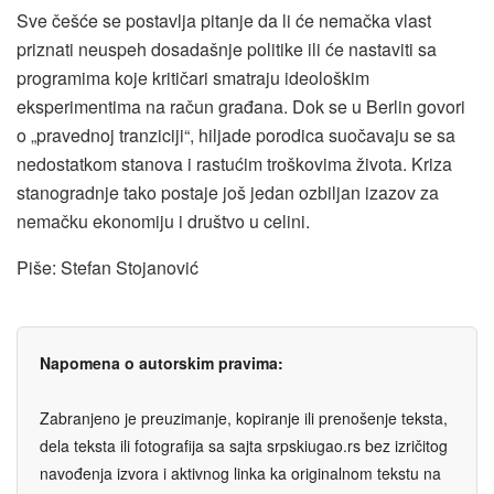
Sve češće se postavlja pitanje da li će nemačka vlast
priznati neuspeh dosadašnje politike ili će nastaviti sa
programima koje kritičari smatraju ideološkim
eksperimentima na račun građana. Dok se u Berlin govori
o „pravednoj tranziciji“, hiljade porodica suočavaju se sa
nedostatkom stanova i rastućim troškovima života. Kriza
stanogradnje tako postaje još jedan ozbiljan izazov za
nemačku ekonomiju i društvo u celini.
Piše: Stefan Stojanović
Napomena o autorskim pravima:
Zabranjeno je preuzimanje, kopiranje ili prenošenje teksta,
dela teksta ili fotografija sa sajta srpskiugao.rs bez izričitog
navođenja izvora i aktivnog linka ka originalnom tekstu na