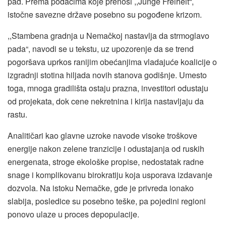
pad. Prema podacima koje prenosi ,,Junge Freiheit“,
istočne savezne države posebno su pogođene krizom.
,,Stambena gradnja u Nemačkoj nastavlja da strmoglavo
pada“, navodi se u tekstu, uz upozorenje da se trend
pogoršava uprkos ranijim obećanjima vladajuće koalicije o
izgradnji stotina hiljada novih stanova godišnje. Umesto
toga, mnoga gradilišta ostaju prazna, investitori odustaju
od projekata, dok cene nekretnina i kirija nastavljaju da
rastu.
Analitičari kao glavne uzroke navode visoke troškove
energije nakon zelene tranzicije i odustajanja od ruskih
energenata, stroge ekološke propise, nedostatak radne
snage i komplikovanu birokratiju koja usporava izdavanje
dozvola. Na istoku Nemačke, gde je privreda ionako
slabija, posledice su posebno teške, pa pojedini regioni
ponovo ulaze u proces depopulacije.