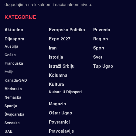
događajima na lokalnom i nacionalnom nivou.
KATEGORIJE
Aktuelno
Evropska Politika
Privreda
Dijaspora
Expo 2027
Region
Austrija
Iran
Sport
Češka
Istorija
Svet
Francuska
Istraži Srbiju
Tup Ugao
Italija
Kolumna
Kanada-SAD
Kultura
Mađarska
Kultura U Dijaspori
Nemačka
Magazin
Španija
Oštar Ugao
Švajcarska
Povratnici
Švedska
Pravoslavlje
UAE