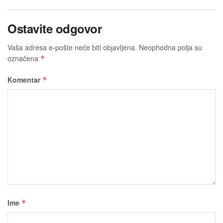
Ostavite odgovor
Vaša adresa e-pošte neće biti obјavljena.
Neophodna polja su
označena
*
Komentar
*
Ime
*