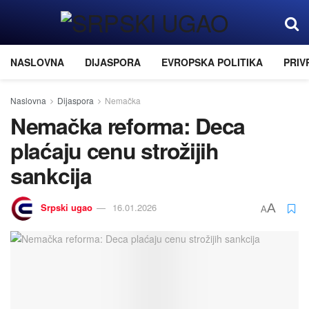
NASLOVNA
DIJASPORA
EVROPSKA POLITIKA
PRIV
Naslovna
Dijaspora
Nemačka
Nemačka reforma: Deca
plaćaju cenu strožijih
sankcija
Srpski ugao
16.01.2026
A
A