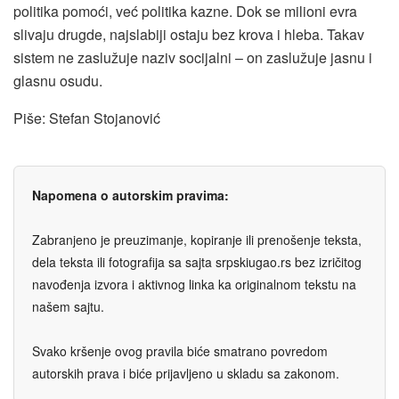
politika pomoći, već politika kazne. Dok se milioni evra
slivaju drugde, najslabiji ostaju bez krova i hleba. Takav
sistem ne zaslužuje naziv socijalni – on zaslužuje jasnu i
glasnu osudu.
Piše: Stefan Stojanović
Napomena o autorskim pravima:
Zabranjeno je preuzimanje, kopiranje ili prenošenje teksta,
dela teksta ili fotografija sa sajta srpskiugao.rs bez izričitog
navođenja izvora i aktivnog linka ka originalnom tekstu na
našem sajtu.
Svako kršenje ovog pravila biće smatrano povredom
autorskih prava i biće prijavljeno u skladu sa zakonom.