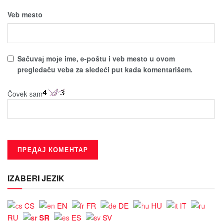
Veb mesto
Sačuvaј moјe ime, e-poštu i veb mesto u ovom
pregledaču veba za sledeći put kada komentarišem.
Čovek sam
IZABERI JEZIK
CS
EN
FR
DE
HU
IT
SR
RU
ES
SV