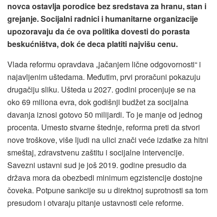
novca ostavlja porodice bez sredstava za hranu, stan i
grejanje. Socijalni radnici i humanitarne organizacije
upozoravaju da će ova politika dovesti do porasta
beskućništva, dok će deca platiti najvišu cenu.
Vlada reformu opravdava „jačanjem lične odgovornosti“ i
najavljenim uštedama. Međutim, prvi proračuni pokazuju
drugačiju sliku. Ušteda u 2027. godini procenjuje se na
oko 69 miliona evra, dok godišnji budžet za socijalna
davanja iznosi gotovo 50 milijardi. To je manje od jednog
procenta. Umesto stvarne štednje, reforma preti da stvori
nove troškove, više ljudi na ulici znači veće izdatke za hitni
smeštaj, zdravstvenu zaštitu i socijalne intervencije.
Savezni ustavni sud je još 2019. godine presudio da
država mora da obezbedi minimum egzistencije dostojne
čoveka. Potpune sankcije su u direktnoj suprotnosti sa tom
presudom i otvaraju pitanje ustavnosti cele reforme.