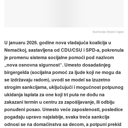
Ilustracija Srpski Ugao
U januaru 2026. godine nova vladajuća koalicija u
Nemačkoj, sastavljena od CDU/CSU i SPD-a, pokrenula
je promenu sistema socijalne pomoći pod nazivom
„nova osnovna sigurnost“. Umesto dosadašnjeg
birgergelda (socijalna pomoć za ljude koji ne mogu da
se izdržavaju radom), uvodi se model sa izuzetno
strogim sankcijama, uključujući i mogućnost potpunog
ukidanja isplata za one koji tri puta ne dođu na
zakazani termin u centru za zapošljavanje, ili odbiju
ponuđeni posao. Umesto veće zaposlenosti, posledice
pogađaju upravo najslabije, svaka treća sankcija
odnosi se na domaćinstva sa decom, a potpuni prekid