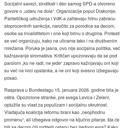
Socijalni savezi, sindikati i deo samog SPD-a otvoreno
govore o „udaru na dole“. Organizacije poput Diakonije,
Paritetičkog udruženja i VdK-a zahtevaju hitnu zabranu
stoprocentnih sankcija, naročito za porodice sa decom,
osobe sa invaliditetom i one koji brinu o drugima. Protesti
se već organizuju, kako na ulicama tako i na društvenim
mrežama. Poruka je jasna, ovo nije socijalna politika, već
kažnjavanje siromaštva. Kritičari upozoravaju da se pod
parolom „ko ne radi, ne jede“ zapravo kažnjavaju oni koji
su već na ivici opstanka, a ne oni koji svesno izbegavaju
posao.
Rasprava u Bundestagu 15. januara 2026. godine bila je
oštra. Opozicione stranke, pre svega Levica i Zeleni,
optužile su vlast za populizam i socijalnu okrutnost.
Vladajuća koalicija reformu brani kao „neophodnu
promenu“, ali izbegava odgovor na ključno pitanje, šta će
biti sa decom čiji roditelji ostanu bez ijednog evra? Kako