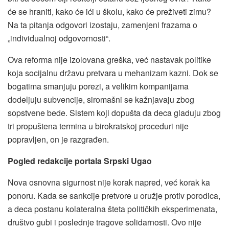
će se hraniti, kako će ići u školu, kako će preživeti zimu?
Na ta pitanja odgovori izostaju, zamenjeni frazama o
„individualnoj odgovornosti“.
Ova reforma nije izolovana greška, već nastavak politike
koja socijalnu državu pretvara u mehanizam kazni. Dok se
bogatima smanjuju porezi, a velikim kompanijama
dodeljuju subvencije, siromašni se kažnjavaju zbog
sopstvene bede. Sistem koji dopušta da deca gladuju zbog
tri propuštena termina u birokratskoj proceduri nije
popravljen, on je razgrađen.
Pogled redakcije portala Srpski Ugao
Nova osnovna sigurnost nije korak napred, već korak ka
ponoru. Kada se sankcije pretvore u oružje protiv porodica,
a deca postanu kolateralna šteta političkih eksperimenata,
društvo gubi i poslednje tragove solidarnosti. Ovo nije