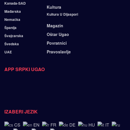
Kanada-SAD
Kultura
Mađarska
Kultura U Dijaspori
Nemačka
Magazin
Španija
Oštar Ugao
Švajcarska
Povratnici
Švedska
Pravoslavlje
UAE
APP SRPKI UGAO
IZABERI JEZIK
CS
EN
FR
DE
HU
IT