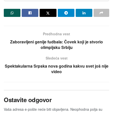
Predhodna vest
Zaboravljeni genije fudbala: Čovek koji je stvorio
olimpijsku Srbiju
Sledeća vest
Spektakularna Srpska nova godina kakvu svet još nije
video
Ostavite odgovor
Vaša adresa e-pošte neće biti obјavljena.
Neophodna polja su