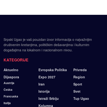
Srpski Ugao je vaš pouzdan izvor informacija o najvažnijim
društvenim kretanjima, političkim dešavanjima i kulturnim
događajima na lokalnom i nacionalnom nivou.
KATEGORIJE
Aktuelno
Evropska Politika
Privreda
Dijaspora
Expo 2027
Region
Austrija
Iran
Sport
Češka
Istorija
Svet
Francuska
Istraži Srbiju
Tup Ugao
Italija
Kolumna