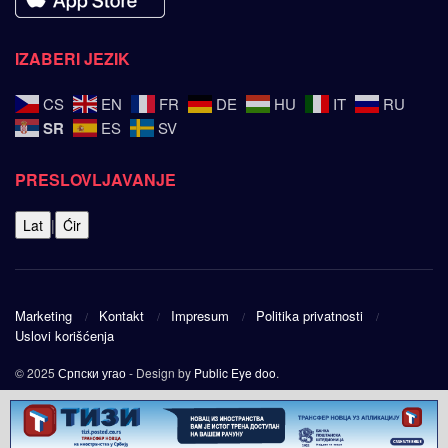
IZABERI JEZIK
CS
EN
FR
DE
HU
IT
RU
SR
ES
SV
PRESLOVLJAVANJE
Lat
|
Ćir
Marketing
Kontakt
Impresum
Politika privatnosti
Uslovi korišćenja
© 2025
Српски угао
- Design by
Public Eye doo
.