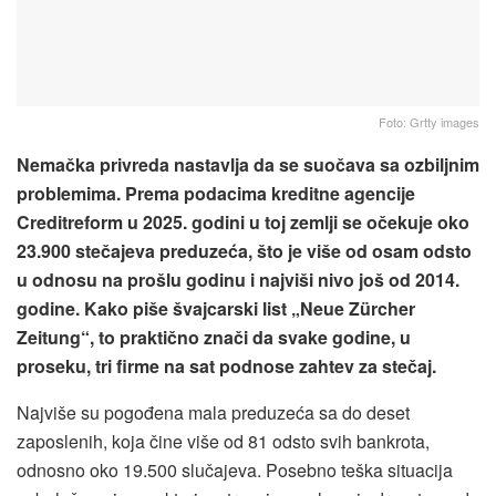
Foto: Grtty images
Nemačka privreda nastavlja da se suočava sa ozbiljnim
problemima. Prema podacima kreditne agencije
Creditreform u 2025. godini u toj zemlji se očekuje oko
23.900 stečajeva preduzeća, što je više od osam odsto
u odnosu na prošlu godinu i najviši nivo još od 2014.
godine. Kako piše švajcarski list „Neue Zürcher
Zeitung“, to praktično znači da svake godine, u
proseku, tri firme na sat podnose zahtev za stečaj.
Najviše su pogođena mala preduzeća sa do deset
zaposlenih, koja čine više od 81 odsto svih bankrota,
odnosno oko 19.500 slučajeva. Posebno teška situacija