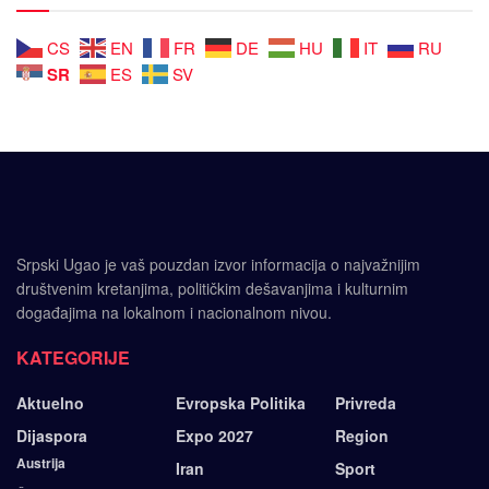
CS
EN
FR
DE
HU
IT
RU
SR
ES
SV
Srpski Ugao je vaš pouzdan izvor informacija o najvažnijim
društvenim kretanjima, političkim dešavanjima i kulturnim
događajima na lokalnom i nacionalnom nivou.
KATEGORIJE
Aktuelno
Evropska Politika
Privreda
Dijaspora
Expo 2027
Region
Austrija
Iran
Sport