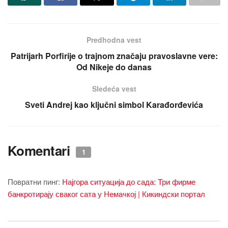
Predhodna vest
Patrijarh Porfirije o trajnom značaju pravoslavne vere:
Od Nikeje do danas
Sledeća vest
Sveti Andrej kao ključni simbol Karađorđevića
Komentari
1
Повратни пинг:
Најгора ситуација до сада: Три фирме
банкротирају сваког сата у Немачкој | Кикиндски портал