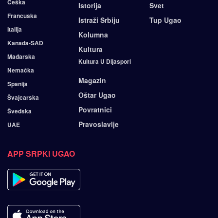
Češka
Istorija
Svet
Francuska
Istraži Srbiju
Tup Ugao
Italija
Kolumna
Kanada-SAD
Kultura
Mađarska
Kultura U Dijaspori
Nemačka
Magazin
Španija
Oštar Ugao
Švajcarska
Povratnici
Švedska
Pravoslavlje
UAE
APP SRPKI UGAO