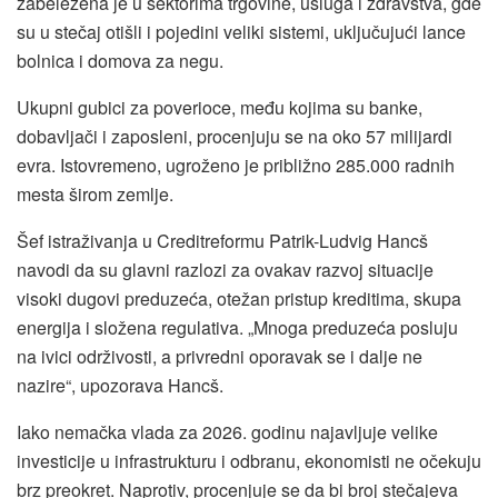
zabeležena je u sektorima trgovine, usluga i zdravstva, gde
su u stečaj otišli i pojedini veliki sistemi, uključujući lance
bolnica i domova za negu.
Ukupni gubici za poverioce, među kojima su banke,
dobavljači i zaposleni, procenjuju se na oko 57 milijardi
evra. Istovremeno, ugroženo je približno 285.000 radnih
mesta širom zemlje.
Šef istraživanja u Creditreformu Patrik-Ludvig Hancš
navodi da su glavni razlozi za ovakav razvoj situacije
visoki dugovi preduzeća, otežan pristup kreditima, skupa
energija i složena regulativa. „Mnoga preduzeća posluju
na ivici održivosti, a privredni oporavak se i dalje ne
nazire“, upozorava Hancš.
Iako nemačka vlada za 2026. godinu najavljuje velike
investicije u infrastrukturu i odbranu, ekonomisti ne očekuju
brz preokret. Naprotiv, procenjuje se da bi broj stečajeva