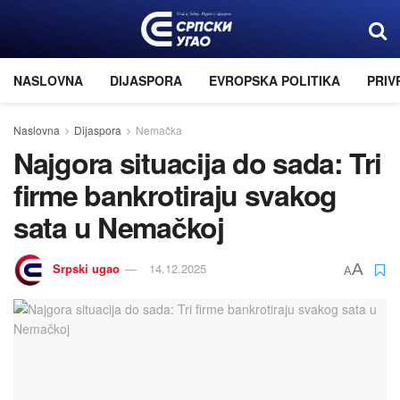
NASLOVNA
DIJASPORA
EVROPSKA POLITIKA
PRIV
Naslovna
Dijaspora
Nemačka
Najgora situacija do sada: Tri
firme bankrotiraju svakog
sata u Nemačkoj
Srpski ugao
14.12.2025
A
A