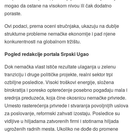
mogao da ostane na visokom nivou ili čak dodatno
poraste.
Ovi podaci, prema oceni stručnjaka, ukazuju na dublje
strukturne probleme nemačke ekonomije i pad njene
konkurentnosti na globalnom tržištu.
Pogled redakcije portala Srpski Ugao
Dok nemačka vlast ističe rezultate ulaganja u zelenu
tranziciju i druge političke projekte, realni sektor trpi
ozbiljne posledice. Visoki troškovi energije, složena
birokratija i poresko opterećenje posebno pogađaju mala i
srednja preduzeća, koja čine okosnicu nemačke privrede.
Umesto rasterećenja privrede i stvaranja povoljnijih uslova
za poslovanje, reformski zahvati izostaju. Posledice su
vidljive u hiljadama zatvorenih firmi i stotinama hiljada
ugroženih radnih mesta. Ukoliko ne dođe do promene