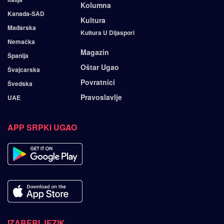
Kolumna
Kanada-SAD
Kultura
Mađarska
Kultura U Dijaspori
Nemačka
Magazin
Španija
Oštar Ugao
Švajcarska
Povratnici
Švedska
Pravoslavlje
UAE
APP SRPKI UGAO
IZABERI JEZIK