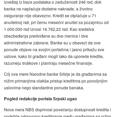
izveštaj iz baze podataka o zaduženosti 246 rsd, dok
banka ne naplaćuje dodatne naknade, a životno
osiguranje nije obavezno. Kredit se otplaćuje u 71
anuitetnoj rati, pri čemu mesečni anuitet za pozajmicu od
1.000.000 rsd iznosi 16.762,22 rsd. Kao sredstva
obezbeđenja predviđene su dve menice i dve
administrativne zabrane. Banke su u obavezi da ove
ponude objave na svojim portalima i jasno prikažu sve
uslove, kako bi građani mogli lako da uporede kredite,
razumeju troškove i planiraju mesečne finansije.
Cilj ove mere Narodne banke Srbije je da građanima sa
nižim primanjima olakša pristup kreditima po povoljnijim
uslovima nego standardne ponude banaka.
Pogled redakcije portala Srpski ugao
Nova mera NBS doprinosi povećanju dostupnosti kredita i
podstiče odgovorno kreditiranje među građanima sa nižim