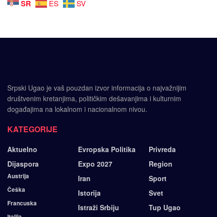
SR
ES
SV
Srpski Ugao je vaš pouzdan izvor informacija o najvažnijim
društvenim kretanjima, političkim dešavanjima i kulturnim
događajima na lokalnom i nacionalnom nivou.
KATEGORIJE
Aktuelno
Evropska Politika
Privreda
Dijaspora
Expo 2027
Region
Austrija
Iran
Sport
Češka
Istorija
Svet
Francuska
Istraži Srbiju
Tup Ugao
Italija