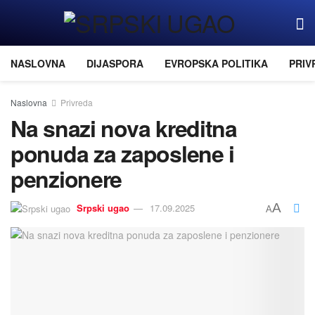
NASLOVNA
DIJASPORA
EVROPSKA POLITIKA
PRIV
Naslovna
Privreda
Na snazi nova kreditna
ponuda za zaposlene i
penzionere
A
Srpski ugao
17.09.2025
A