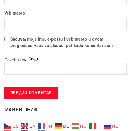
Veb mesto
Sačuvaј moјe ime, e-poštu i veb mesto u ovom
pregledaču veba za sledeći put kada komentarišem.
Čovek sam
IZABERI JEZIK
CS
EN
FR
DE
HU
IT
RU