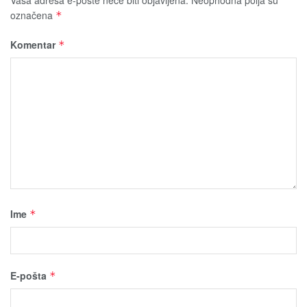
Vaša adresa e-pošte neće biti obјavljena.
Neophodna polja su
označena
*
Komentar
*
Ime
*
E-pošta
*