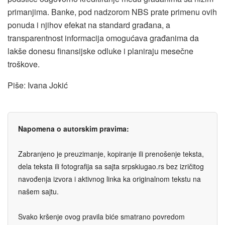
primanjima. Banke, pod nadzorom NBS prate primenu ovih
ponuda i njihov efekat na standard građana, a
transparentnost informacija omogućava građanima da
lakše donesu finansijske odluke i planiraju mesečne
troškove.
Piše: Ivana Jokić
Napomena o autorskim pravima:
Zabranjeno je preuzimanje, kopiranje ili prenošenje teksta,
dela teksta ili fotografija sa sajta srpskiugao.rs bez izričitog
navođenja izvora i aktivnog linka ka originalnom tekstu na
našem sajtu.
Svako kršenje ovog pravila biće smatrano povredom