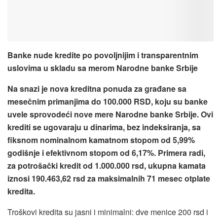
Banke nude kredite po povoljnijim i transparentnim
uslovima u skladu sa merom Narodne banke Srbije
Na snazi je nova kreditna ponuda za građane sa
mesečnim primanjima do 100.000 RSD, koju su banke
uvele sprovodeći nove mere Narodne banke Srbije. Ovi
krediti se ugovaraju u dinarima, bez indeksiranja, sa
fiksnom nominalnom kamatnom stopom od 5,99%
godišnje i efektivnom stopom od 6,17%. Primera radi,
za potrošački kredit od 1.000.000 rsd, ukupna kamata
iznosi 190.463,62 rsd za maksimalnih 71 mesec otplate
kredita.
Troškovi kredita su jasni i minimalni: dve menice 200 rsd i