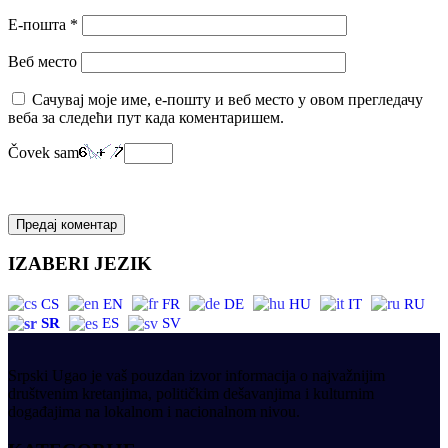
Е-пошта
*
Веб место
Сачувај моје име, е-пошту и веб место у овом прегледачу
веба за следећи пут када коментаришем.
Čovek sam
IZABERI JEZIK
CS
EN
FR
DE
HU
IT
RU
SR
ES
SV
Srpski Ugao je vaš pouzdan izvor informacija o najvažnijim
društvenim kretanjima, političkim dešavanjima i kulturnim
događajima na lokalnom i nacionalnom nivou.