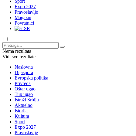
Sport
Expo 2027
Pravoslavlje
Magazin
Povratnici
SR
Nema rezultata
Vidi sve rezultate
Naslovna
Dijaspora
Evropska politika
Privreda
Oštar ugao
Tup ugao
Istraži Srbiju
Aktuelno
Istorija
Kultura
Sport
Expo 2027
Pravoslavlje