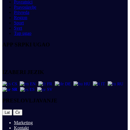
Povratnici
Pravoslavlje
Privreda
Region
Sport
Svet
Tup ugao
APP SRPKI UGAO
IZABERI JEZIK
CS
EN
FR
DE
HU
IT
RU
SR
ES
SV
PRESLOVLJAVANJE
|
Lat
Ćir
Marketing
Kontakt