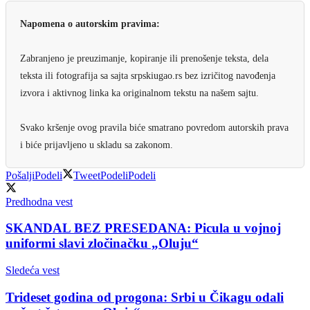
Napomena o autorskim pravima:
Zabranjeno je preuzimanje, kopiranje ili prenošenje teksta, dela
teksta ili fotografija sa sajta srpskiugao.rs bez izričitog navođenja
izvora i aktivnog linka ka originalnom tekstu na našem sajtu.
Svako kršenje ovog pravila biće smatrano povredom autorskih prava
i biće prijavljeno u skladu sa zakonom.
Pošalji
Podeli
Tweet
Podeli
Podeli
Predhodna vest
SKANDAL BEZ PRESEDANA: Picula u vojnoj
uniformi slavi zločinačku „Oluju“
Sledeća vest
Trideset godina od progona: Srbi u Čikagu odali