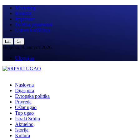
Marketing
Kontakt
Impresum
Politika privatnosti
Uslovi korišćenja
|
Lat
Ćir
Недеља, 9. август 2026.
Uloguj se
Naslovna
Dijaspora
Evropska politika
Privreda
Oštar ugao
Tup ugao
Istraži Srbiju
Aktuelno
Istorija
Kultura