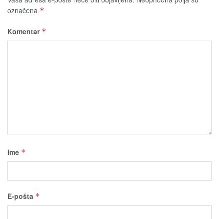
označena
*
Komentar
*
Ime
*
E-pošta
*