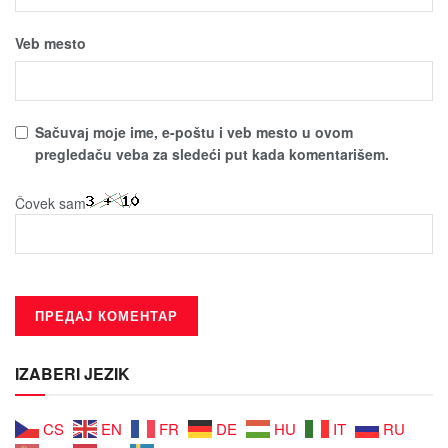
Veb mesto
Sačuvaј moјe ime, e-poštu i veb mesto u ovom
pregledaču veba za sledeći put kada komentarišem.
Čovek sam
IZABERI JEZIK
CS
EN
FR
DE
HU
IT
RU