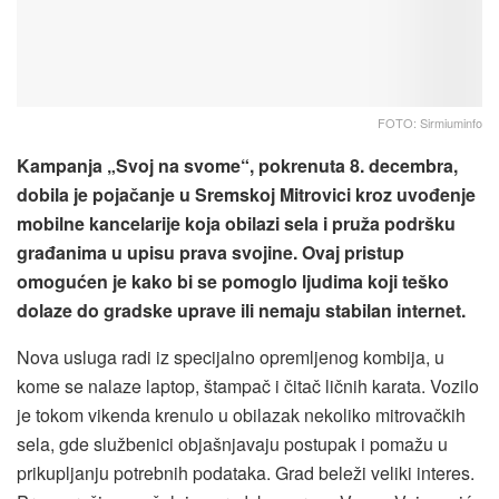
FOTO: Sirmiuminfo
Kampanja „Svoj na svome“, pokrenuta 8. decembra,
dobila je pojačanje u Sremskoj Mitrovici kroz uvođenje
mobilne kancelarije koja obilazi sela i pruža podršku
građanima u upisu prava svojine. Ovaj pristup
omogućen je kako bi se pomoglo ljudima koji teško
dolaze do gradske uprave ili nemaju stabilan internet.
Nova usluga radi iz specijalno opremljenog kombija, u
kome se nalaze laptop, štampač i čitač ličnih karata. Vozilo
je tokom vikenda krenulo u obilazak nekoliko mitrovačkih
sela, gde službenici objašnjavaju postupak i pomažu u
prikupljanju potrebnih podataka. Grad beleži veliki interes.