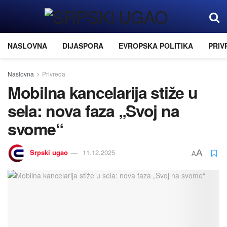
NASLOVNA
DIJASPORA
EVROPSKA POLITIKA
PRIV
Naslovna
Privreda
Mobilna kancelarija stiže u
sela: nova faza „Svoj na
svome“
Srpski ugao
11.12.2025
A
A