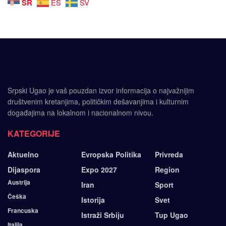
SR
ES
SV
Srpski Ugao je vaš pouzdan izvor informacija o najvažnijim
društvenim kretanjima, političkim dešavanjima i kulturnim
događajima na lokalnom i nacionalnom nivou.
KATEGORIJE
Aktuelno
Evropska Politika
Privreda
Dijaspora
Expo 2027
Region
Austrija
Iran
Sport
Češka
Istorija
Svet
Francuska
Istraži Srbiju
Tup Ugao
Italija