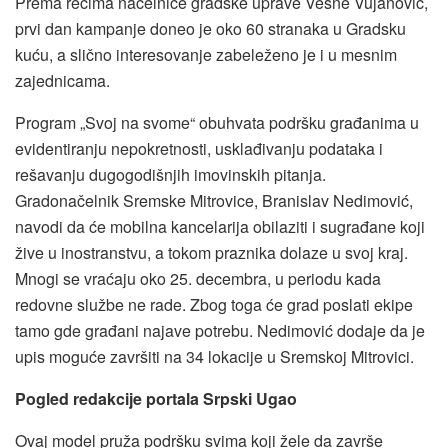
Prema rečima načelnice gradske uprave Vesne Vujanović,
prvi dan kampanje doneo je oko 60 stranaka u Gradsku
kuću, a slično interesovanje zabeleženo je i u mesnim
zajednicama.
Program „Svoj na svome“ obuhvata podršku građanima u
evidentiranju nepokretnosti, usklađivanju podataka i
rešavanju dugogodišnjih imovinskih pitanja.
Gradonačelnik Sremske Mitrovice, Branislav Nedimović,
navodi da će mobilna kancelarija obilaziti i sugrađane koji
žive u inostranstvu, a tokom praznika dolaze u svoj kraj.
Mnogi se vraćaju oko 25. decembra, u periodu kada
redovne službe ne rade. Zbog toga će grad poslati ekipe
tamo gde građani najave potrebu. Nedimović dodaje da je
upis moguće završiti na 34 lokacije u Sremskoj Mitrovici.
Pogled redakcije portala Srpski Ugao
Ovaj model pruža podršku svima koji žele da završe