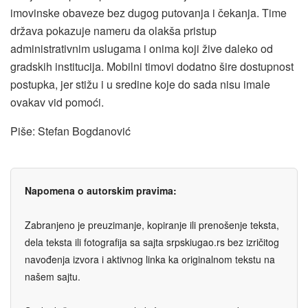
imovinske obaveze bez dugog putovanja i čekanja. Time
država pokazuje nameru da olakša pristup
administrativnim uslugama i onima koji žive daleko od
gradskih institucija. Mobilni timovi dodatno šire dostupnost
postupka, jer stižu i u sredine koje do sada nisu imale
ovakav vid pomoći.
Piše: Stefan Bogdanović
Napomena o autorskim pravima:
Zabranjeno je preuzimanje, kopiranje ili prenošenje teksta,
dela teksta ili fotografija sa sajta srpskiugao.rs bez izričitog
navođenja izvora i aktivnog linka ka originalnom tekstu na
našem sajtu.