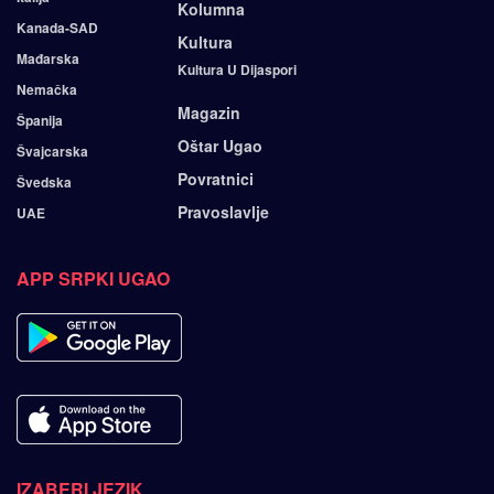
Kolumna
Kanada-SAD
Kultura
Mađarska
Kultura U Dijaspori
Nemačka
Magazin
Španija
Oštar Ugao
Švajcarska
Povratnici
Švedska
Pravoslavlje
UAE
APP SRPKI UGAO
IZABERI JEZIK