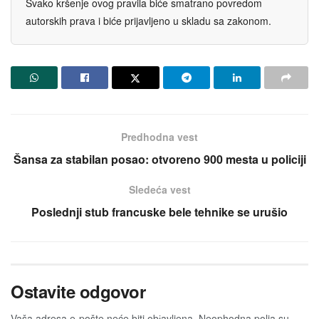
Svako kršenje ovog pravila biće smatrano povredom
autorskih prava i biće prijavljeno u skladu sa zakonom.
Predhodna vest
Šansa za stabilan posao: otvoreno 900 mesta u policiji
Sledeća vest
Poslednji stub francuske bele tehnike se urušio
Ostavite odgovor
Vaša adresa e-pošte neće biti obјavljena.
Neophodna polja su