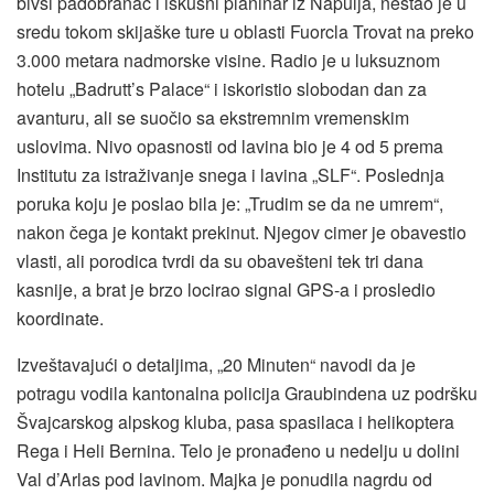
bivši padobranac i iskusni planinar iz Napulja, nestao je u
sredu tokom skijaške ture u oblasti Fuorcla Trovat na preko
3.000 metara nadmorske visine. Radio je u luksuznom
hotelu „Badrutt’s Palace“ i iskoristio slobodan dan za
avanturu, ali se suočio sa ekstremnim vremenskim
uslovima. Nivo opasnosti od lavina bio je 4 od 5 prema
Institutu za istraživanje snega i lavina „SLF“. Poslednja
poruka koju je poslao bila je: „Trudim se da ne umrem“,
nakon čega je kontakt prekinut. Njegov cimer je obavestio
vlasti, ali porodica tvrdi da su obavešteni tek tri dana
kasnije, a brat je brzo locirao signal GPS-a i prosledio
koordinate.
Izveštavajući o detaljima, „20 Minuten“ navodi da je
potragu vodila kantonalna policija Graubindena uz podršku
Švajcarskog alpskog kluba, pasa spasilaca i helikoptera
Rega i Heli Bernina. Telo je pronađeno u nedelju u dolini
Val d’Arlas pod lavinom. Majka je ponudila nagrdu od