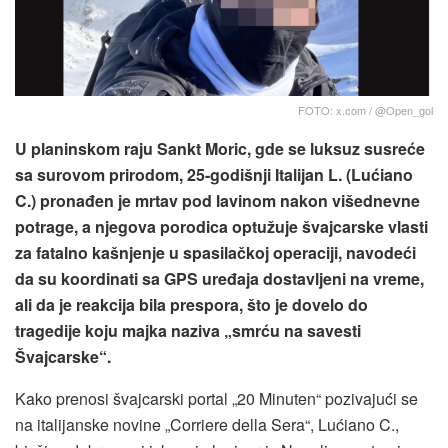
FOTO: x.com / @Open_gol
U planinskom raju Sankt Moric, gde se luksuz susreće
sa surovom prirodom, 25-godišnji Italijan L. (Lućiano
C.) pronađen je mrtav pod lavinom nakon višednevne
potrage, a njegova porodica optužuje švajcarske vlasti
za fatalno kašnjenje u spasilačkoj operaciji, navodeći
da su koordinati sa GPS uređaja dostavljeni na vreme,
ali da je reakcija bila prespora, što je dovelo do
tragedije koju majka naziva „smrću na savesti
Švajcarske“.
Kako prenosi švajcarski portal „20 Minuten“ pozivajući se
na italijanske novine „Corriere della Sera“, Lućiano C.,