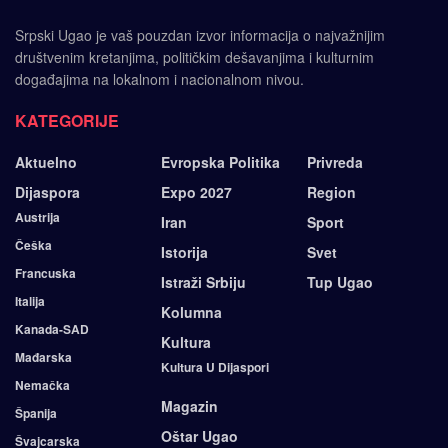
Srpski Ugao je vaš pouzdan izvor informacija o najvažnijim
društvenim kretanjima, političkim dešavanjima i kulturnim
događajima na lokalnom i nacionalnom nivou.
KATEGORIJE
Aktuelno
Evropska Politika
Privreda
Dijaspora
Expo 2027
Region
Austrija
Iran
Sport
Češka
Istorija
Svet
Francuska
Istraži Srbiju
Tup Ugao
Italija
Kolumna
Kanada-SAD
Kultura
Mađarska
Kultura U Dijaspori
Nemačka
Magazin
Španija
Oštar Ugao
Švajcarska