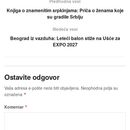
Predhodna vest
Knjiga o znamenitim srpkinjama: Priča o ženama koje
su gradile Srbiju
Sledeća vest
Beograd iz vazduha: Leteći balon stiže na Ušće za
EXPO 2027
Ostavite odgovor
Vaša adresa e-pošte neće biti obјavljena.
Neophodna polja su
označena
*
Komentar
*