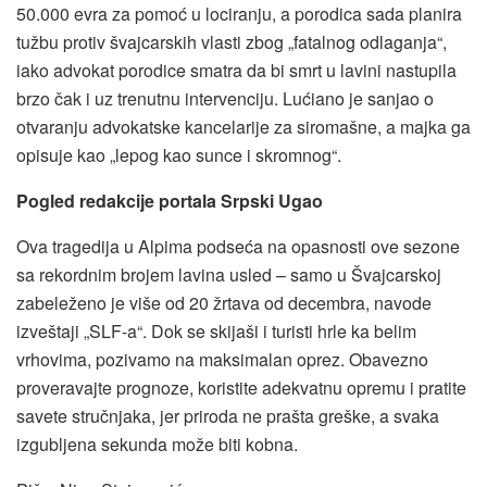
50.000 evra za pomoć u lociranju, a porodica sada planira
tužbu protiv švajcarskih vlasti zbog „fatalnog odlaganja“,
iako advokat porodice smatra da bi smrt u lavini nastupila
brzo čak i uz trenutnu intervenciju. Lućiano je sanjao o
otvaranju advokatske kancelarije za siromašne, a majka ga
opisuje kao „lepog kao sunce i skromnog“.
Pogled redakcije portala Srpski Ugao
Ova tragedija u Alpima podseća na opasnosti ove sezone
sa rekordnim brojem lavina usled – samo u Švajcarskoj
zabeleženo je više od 20 žrtava od decembra, navode
izveštaji „SLF-a“. Dok se skijaši i turisti hrle ka belim
vrhovima, pozivamo na maksimalan oprez. Obavezno
proveravajte prognoze, koristite adekvatnu opremu i pratite
savete stručnjaka, jer priroda ne prašta greške, a svaka
izgubljena sekunda može biti kobna.