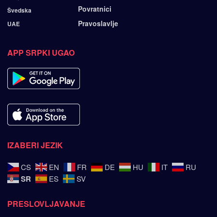
Povratnici
Švedska
Pravoslavlje
UAE
APP SRPKI UGAO
IZABERI JEZIK
CS
EN
FR
DE
HU
IT
RU
SR
ES
SV
PRESLOVLJAVANJE