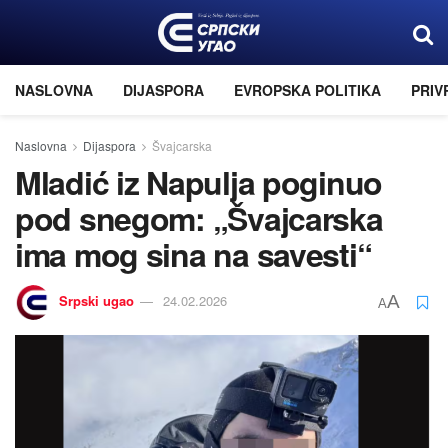
NASLOVNA
DIJASPORA
EVROPSKA POLITIKA
PRIV
Naslovna
Dijaspora
Švajcarska
Mladić iz Napulja poginuo
pod snegom: „Švajcarska
ima mog sina na savesti“
Srpski ugao
24.02.2026
A
A