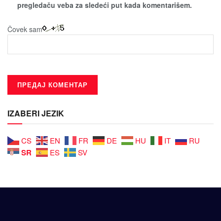
pregledaču veba za sledeći put kada komentarišem.
Čovek sam
IZABERI JEZIK
CS
EN
FR
DE
HU
IT
RU
SR
ES
SV