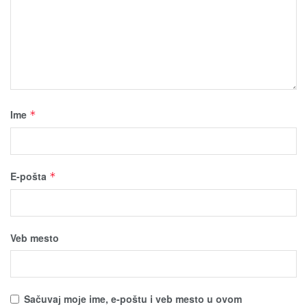
Ime
*
E-pošta
*
Veb mesto
Sačuvaј moјe ime, e-poštu i veb mesto u ovom