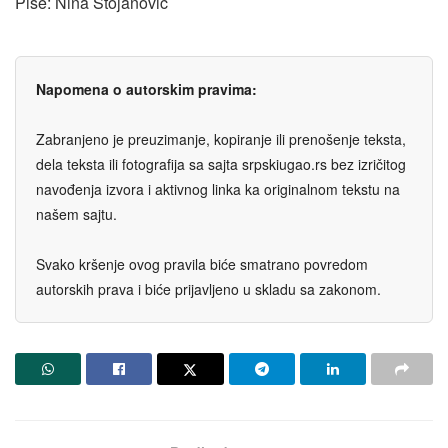
Piše: Nina Stojanović
Napomena o autorskim pravima:
Zabranjeno je preuzimanje, kopiranje ili prenošenje teksta,
dela teksta ili fotografija sa sajta srpskiugao.rs bez izričitog
navođenja izvora i aktivnog linka ka originalnom tekstu na
našem sajtu.
Svako kršenje ovog pravila biće smatrano povredom
autorskih prava i biće prijavljeno u skladu sa zakonom.