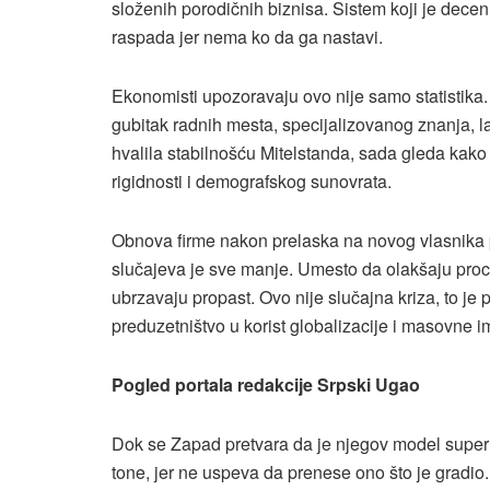
složenih porodičnih biznisa. Sistem koji je decen
raspada jer nema ko da ga nastavi.
Ekonomisti upozoravaju ovo nije samo statistika.
gubitak radnih mesta, specijalizovanog znanja, 
hvalila stabilnošću Mitelstanda, sada gleda kak
rigidnosti i demografskog sunovrata.
Obnova firme nakon prelaska na novog vlasnika pok
slučajeva je sve manje. Umesto da olakšaju proce
ubrzavaju propast. Ovo nije slučajna kriza, to je
preduzetništvo u korist globalizacije i masovne im
Pogled portala redakcije Srpski Ugao
Dok se Zapad pretvara da je njegov model superi
tone, jer ne uspeva da prenese ono što je gradio.