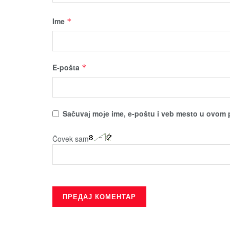
Ime
*
E-pošta
*
Sačuvaј moјe ime, e-poštu i veb mesto u ovom 
Čovek sam