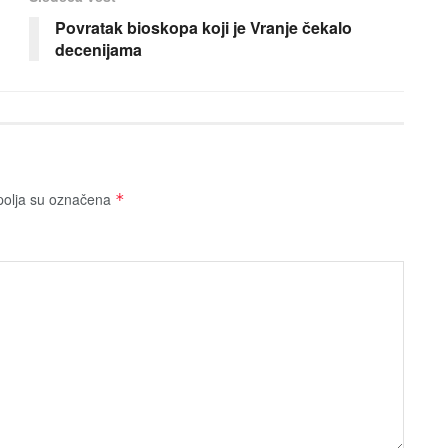
Povratak bioskopa koji je Vranje čekalo
decenijama
olja su označena
*