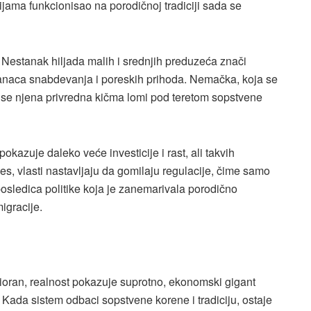
ijama funkcionisao na porodičnoj tradiciji sada se
 Nestanak hiljada malih i srednjih preduzeća znači
lanaca snabdevanja i poreskih prihoda. Nemačka, koja se
o se njena privredna kičma lomi pod teretom sopstvene
azuje daleko veće investicije i rast, ali takvih
s, vlasti nastavljaju da gomilaju regulacije, čime samo
 posledica politike koja je zanemarivala porodično
igracije.
oran, realnost pokazuje suprotno, ekonomski gigant
 Kada sistem odbaci sopstvene korene i tradiciju, ostaje