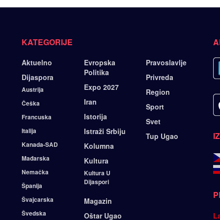
KATEGORIJE
A
Aktuelno
Evropska
Pravoslavlje
Politika
Dijaspora
Privreda
Expo 2027
Austrija
Region
Iran
Češka
Sport
Istorija
Francuska
Svet
Italija
Istraži Srbiju
I
Tup Ugao
Kanada-SAD
Kolumna
Mađarska
Kultura
Nemačka
Kultura U
Dijaspori
Španija
P
Švajcarska
Magazin
Švedska
Oštar Ugao
L