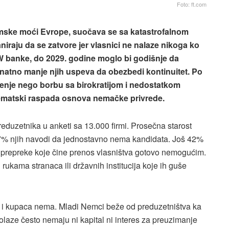
Foto: ft.com
mske moći Evrope, suočava se sa katastrofalnom
niraju da se zatvore jer vlasnici ne nalaze nikoga ko
fW banke, do 2029. godine moglo bi godišnje da
atno manje njih uspeva da obezbedi kontinuitet. Po
gašenje nego borbu sa birokratijom i nedostatkom
tematski raspada osnova nemačke privrede.
reduzetnika u anketi sa 13.000 firmi. Prosečna starost
a 47% njih navodi da jednostavno nema kandidata. Još 42%
e prepreke koje čine prenos vlasništva gotovo nemogućim.
rukama stranaca ili državnih institucija koje ih guše
, i kupaca nema. Mladi Nemci beže od preduzetništva ka
olaze često nemaju ni kapital ni interes za preuzimanje