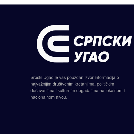
Srpski Ugao je vaš pouzdan izvor informacija o
najvažnijim društvenim kretanjima, političkim
dešavanjima i kulturnim događajima na lokalnom i
nacionalnom nivou.