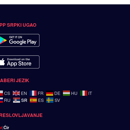
PP SRPKI UGAO
ZABERI JEZIK
CS
EN
FR
DE
HU
IT
SR
RU
ES
SV
RESLOVLJAVANJE
at
|
Ćir