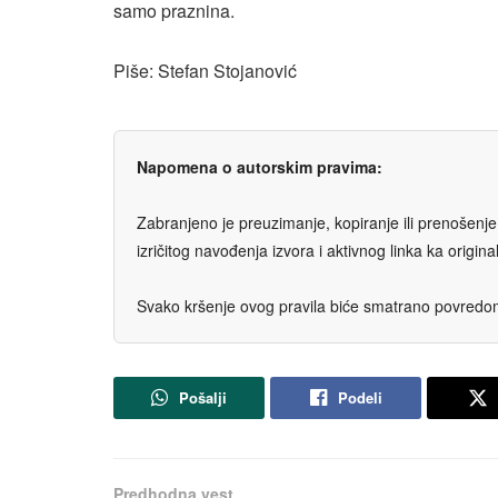
samo praznina.
Piše: Stefan Stojanović
Napomena o autorskim pravima:
Zabranjeno je preuzimanje, kopiranje ili prenošenje t
izričitog navođenja izvora i aktivnog linka ka origi
Svako kršenje ovog pravila biće smatrano povredom 
Pošalji
Podeli
Predhodna vest