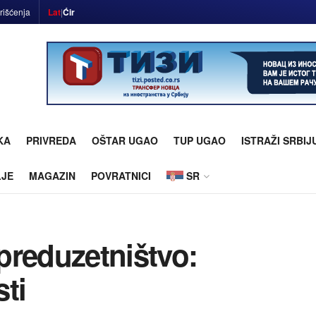
rišćenja
Lat
|
Ćir
KA
PRIVREDA
OŠTAR UGAO
TUP UGAO
ISTRAŽI SRBIJ
LJE
MAGAZIN
POVRATNICI
SR
preduzetništvo:
ti