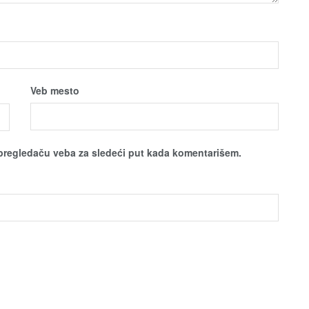
Veb mesto
pregledaču veba za sledeći put kada komentarišem.