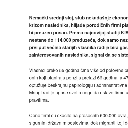
Nemački srednji sloj, stub nekadašnje ekono
krizom naslednika, hiljade porodičnih firmi pla
bi preuzeo posao. Prema najnovijoj studiji K
nestane do 114.000 preduzeća, dok samo nezn
prvi put većina starijih vlasnika radije bira 
zainteresovanih naslednika, signal da se sis
Vlasnici preko 55 godina čine više od polovine p
onih koji planiraju penziju prelazi 66 godina, 
optužuje beskrajnu papirologiju i administrativn
Mnogi radije ugase svetla nego da ostave firmu u 
pravilima.
Cene firmi su skočile na prosečnih 500.000 evra
sigurnim državnim poslovima, dok migranti koji d