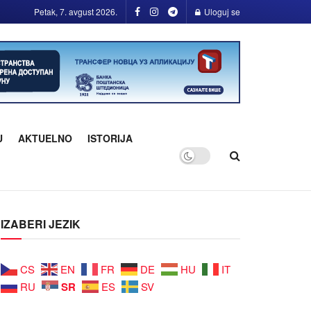
Petak, 7. avgust 2026.
Uloguj se
U
AKTUELNO
ISTORIJA
IZABERI JEZIK
CS
EN
FR
DE
HU
IT
SR
RU
ES
SV