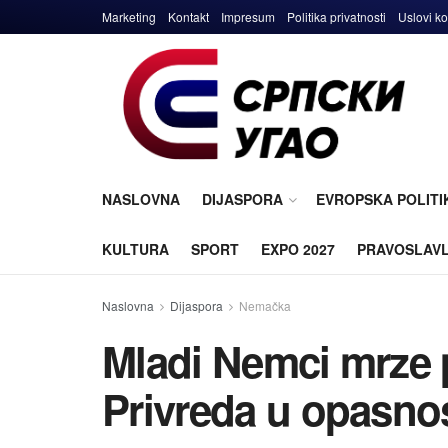
Marketing
Kontakt
Impresum
Politika privatnosti
Uslovi ko
NASLOVNA
DIJASPORA
EVROPSKA POLITI
KULTURA
SPORT
EXPO 2027
PRAVOSLAV
Naslovna
Dijaspora
Nemačka
Mladi Nemci mrze 
Privreda u opasnos