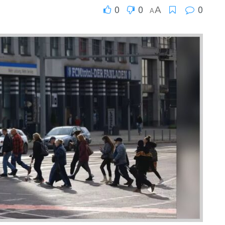
0
0
0
A
A