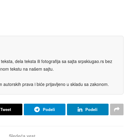
eksta, dela teksta ili fotografija sa sajta srpskiugao.rs bez
nalnom tekstu na našem sajtu.
autorskih prava i biće prijavljeno u skladu sa zakonom.
Tweet
Podeli
Podeli
Sledeća vest