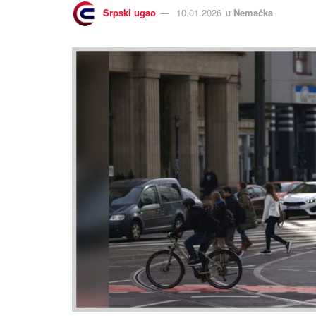
Srpski ugao
10.01.2026
u
Nemačka