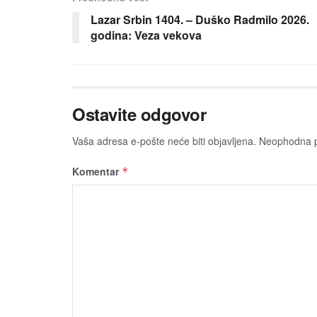
Lazar Srbin 1404. – Duško Radmilo 2026.
godina: Veza vekova
Ostavite odgovor
Vaša adresa e-pošte neće biti obјavljena.
Neophodna p
Komentar
*