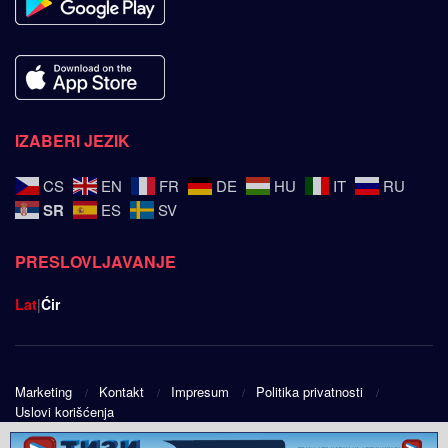
IZABERI JEZIK
CS
EN
FR
DE
HU
IT
RU
SR
ES
SV
PRESLOVLJAVANJE
Lat
|
Ćir
Marketing
Kontakt
Impresum
Politika privatnosti
Uslovi korišćenja