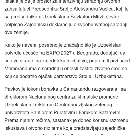
istakla je da je prostor za intenzivniju saradnju otvoren
zahvaljujući Predsedniku Srbije Aleksandru Vučiću, koji je
sa predsednikom Uzbekistana Šavkatom Mirzijojevim
potpisao Zajedničku deklaraciju o sveobuhvatnoj saradnji
dve zemlje.
Kako je navela, posebno je značajno što je Uzbekistan
potvrdio učešće na EXPO 2027 u Beogradu, dodajući da
će dve strane, na zajedničku inicijativu, pripremiti prvi nacrt
Memoranduma o saradnji u oblasti zaštite životne sredine,
koji će dodatno ojačati partnerstvo Srbije i Uzbekistana.
Pavkov je tokom boravka u Samarkandu razgovarala i sa
direktorom Nacionalnog centra za klimatske promene
Uzbekistana i rektorom Centralnoazijskog zelenog
univerziteta Bahtiorom Pulatovim i Farukom Satarovim.
Prema njenim rečima, sastanak je doneo korisnu razmenu
iskustava i otvorio niz tema koje predstavljaju zajedničke