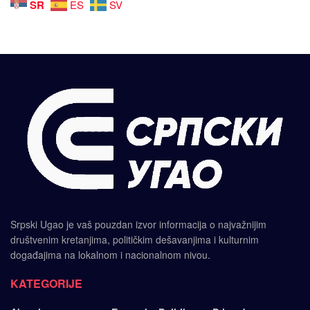
SR
ES
SV
Srpski Ugao je vaš pouzdan izvor informacija o najvažnijim
društvenim kretanjima, političkim dešavanjima i kulturnim
događajima na lokalnom i nacionalnom nivou.
KATEGORIJE