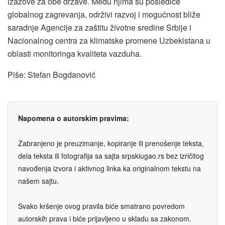
izazove za obe države. Među njima su posledice
globalnog zagrevanja, održivi razvoj i mogućnost bliže
saradnje Agencije za zaštitu životne sredine Srbije i
Nacionalnog centra za klimatske promene Uzbekistana u
oblasti monitoringa kvaliteta vazduha.
Piše: Stefan Bogdanović
Napomena o autorskim pravima:
Zabranjeno je preuzimanje, kopiranje ili prenošenje teksta,
dela teksta ili fotografija sa sajta srpskiugao.rs bez izričitog
navođenja izvora i aktivnog linka ka originalnom tekstu na
našem sajtu.
Svako kršenje ovog pravila biće smatrano povredom
autorskih prava i biće prijavljeno u skladu sa zakonom.