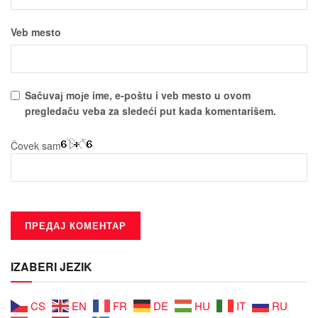
Veb mesto
Sačuvaј moјe ime, e-poštu i veb mesto u ovom
pregledaču veba za sledeći put kada komentarišem.
Čovek sam
IZABERI JEZIK
CS
EN
FR
DE
HU
IT
RU