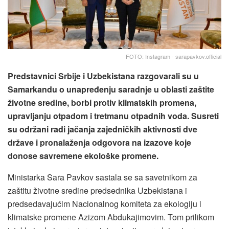
FOTO: Instagram - sarapavkov.official
Predstavnici Srbije i Uzbekistana razgovarali su u
Samarkandu o unapređenju saradnje u oblasti zaštite
životne sredine, borbi protiv klimatskih promena,
upravljanju otpadom i tretmanu otpadnih voda. Susreti
su održani radi jačanja zajedničkih aktivnosti dve
države i pronalaženja odgovora na izazove koje
donose savremene ekološke promene.
Ministarka Sara Pavkov sastala se sa savetnikom za
zaštitu životne sredine predsednika Uzbekistana i
predsedavajućim Nacionalnog komiteta za ekologiju i
klimatske promene Azizom Abdukajimovim. Tom prilikom