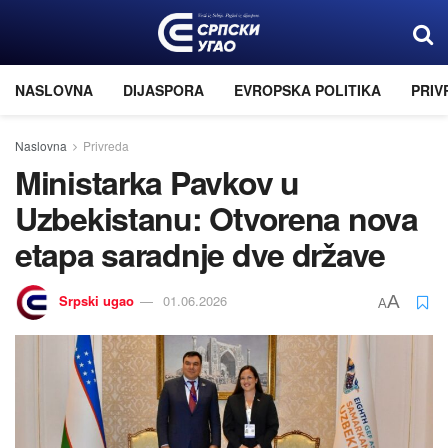
NASLOVNA
DIJASPORA
EVROPSKA POLITIKA
PRIV
Naslovna
Privreda
Ministarka Pavkov u
Uzbekistanu: Otvorena nova
etapa saradnje dve države
Srpski ugao
01.06.2026
A
A