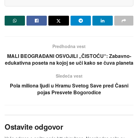
Predhodna vest
MALI BEOGRAĐANI OSVOJILI „ČISTOĆU“: Zabavno-
edukativna poseta na kojoj se uči kako se čuva planeta
Sledeća vest
Pola miliona ljudi u Hramu Svetog Save pred Časni
pojas Presvete Bogorodice
Ostavite odgovor