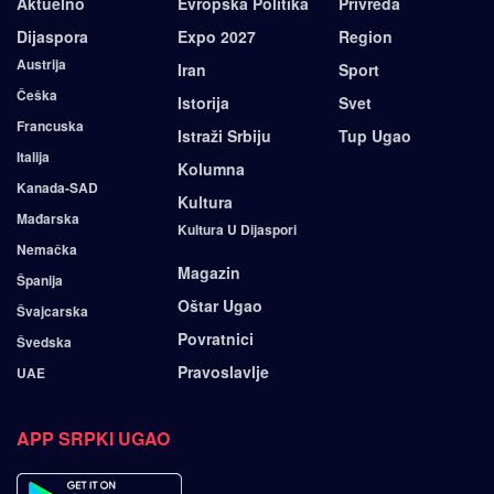
Aktuelno
Evropska Politika
Privreda
Dijaspora
Expo 2027
Region
Austrija
Iran
Sport
Češka
Istorija
Svet
Francuska
Istraži Srbiju
Tup Ugao
Italija
Kolumna
Kanada-SAD
Kultura
Mađarska
Kultura U Dijaspori
Nemačka
Magazin
Španija
Oštar Ugao
Švajcarska
Povratnici
Švedska
Pravoslavlje
UAE
APP SRPKI UGAO