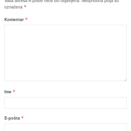
Vaša adresa e-pošte neće biti obјavljena.
Neophodna polja su
označena
*
Komentar
*
Ime
*
E-pošta
*