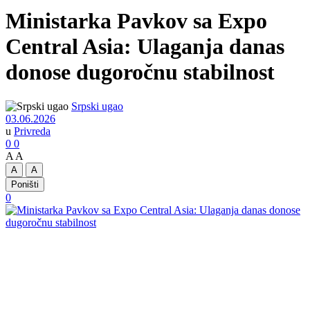
Ministarka Pavkov sa Expo
Central Asia: Ulaganja danas
donose dugoročnu stabilnost
Srpski ugao
03.06.2026
u
Privreda
0
0
A
A
A
A
Poništi
0