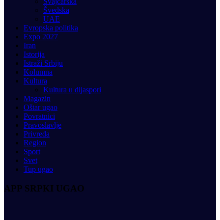
Švajcarska
Švedska
UAE
Evropska politika
Expo 2027
Iran
Istorija
Istraži Srbiju
Kolumna
Kultura
Kultura u dijaspori
Magazin
Oštar ugao
Povratnici
Pravoslavlje
Privreda
Region
Sport
Svet
Tup ugao
APP SRPKI UGAO