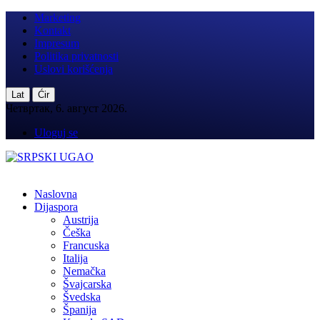
Marketing
Kontakt
Impresum
Politika privatnosti
Uslovi korišćenja
|
Lat
Ćir
Четвртак, 6. август 2026.
Uloguj se
Naslovna
Dijaspora
Austrija
Češka
Francuska
Italija
Nemačka
Švajcarska
Švedska
Španija