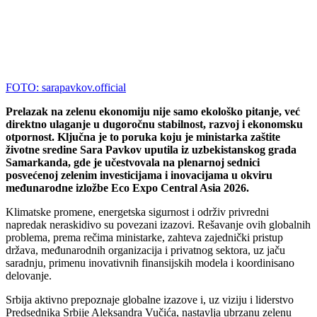
FOTO: sarapavkov.official
Prelazak na zelenu ekonomiju nije samo ekološko pitanje, već
direktno ulaganje u dugoročnu stabilnost, razvoj i ekonomsku
otpornost. Ključna je to poruka koju je ministarka zaštite
životne sredine Sara Pavkov uputila iz uzbekistanskog grada
Samarkanda, gde je učestvovala na plenarnoj sednici
posvećenoj zelenim investicijama i inovacijama u okviru
međunarodne izložbe Eco Expo Central Asia 2026.
Klimatske promene, energetska sigurnost i održiv privredni
napredak neraskidivo su povezani izazovi. Rešavanje ovih globalnih
problema, prema rečima ministarke, zahteva zajednički pristup
država, međunarodnih organizacija i privatnog sektora, uz jaču
saradnju, primenu inovativnih finansijskih modela i koordinisano
delovanje.
Srbija aktivno prepoznaje globalne izazove i, uz viziju i liderstvo
Predsednika Srbije Aleksandra Vučića, nastavlja ubrzanu zelenu