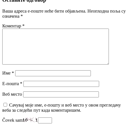
Ваша адреса е-поште неће бити објављена.
Неопходна поља су
означена
*
Коментар
*
Име
*
Е-пошта
*
Веб место
Сачувај моје име, е-пошту и веб место у овом прегледачу
веба за следећи пут када коментаришем.
Čovek sam