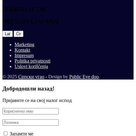
IZABERI JEZIK
PRESLOVLJAVANJE
|
Lat
Ćir
Marketing
Kontakt
Impresum
Politika privatnosti
Uslovi korišćenja
© 2025
Српски угао
- Design by
Public Eye doo
.
Добродошли назад!
Пријавите се на свој налог испод
Запамти ме