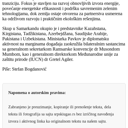
tranziciju. Fokus je stavljen na razvoj obnovljivih izvora energije,
povećanje energetske efikasnosti i podršku savremenim zelenim
tehnologijama, dok zemlja ostaje otvorena za partnerstva usmerena
ka održivom razvoju i praktičnim ekološkim rešenjima.
Skup u Samarkandu okupio je i predstavnike Kazahstana,
Kirgistana, Tadžikistana, Azerbejdžana, Saudijske Arabije,
Pakistana i Uzbekistana. Ministarka Pavkov je diplomatsku
aktivnost na marginama događaja zaokružila bilateralnim sastancima
sa generalnom sekretarkom Ramsarske konvencije dr Musondom
Mumbom, kao i generalnom direktorkom Međunarodne unije za
zaštitu prirode (IUCN) dr Gretel Agiler.
Piše: Stefan Bogdanović
Napomena o autorskim pravima:
Zabranjeno je preuzimanje, kopiranje ili prenošenje teksta, dela
teksta ili fotografija sa sajta srpskiugao.rs bez izričitog navođenja
izvora i aktivnog linka ka originalnom tekstu na našem sajtu.