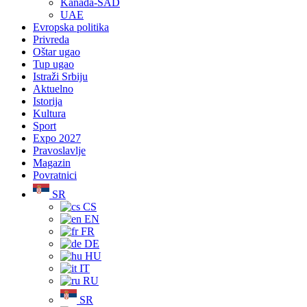
Kanada-SAD
UAE
Evropska politika
Privreda
Oštar ugao
Tup ugao
Istraži Srbiju
Aktuelno
Istorija
Kultura
Sport
Expo 2027
Pravoslavlje
Magazin
Povratnici
SR
CS
EN
FR
DE
HU
IT
RU
SR