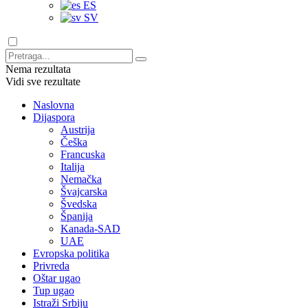
ES
SV
Nema rezultata
Vidi sve rezultate
Naslovna
Dijaspora
Austrija
Češka
Francuska
Italija
Nemačka
Švajcarska
Švedska
Španija
Kanada-SAD
UAE
Evropska politika
Privreda
Oštar ugao
Tup ugao
Istraži Srbiju