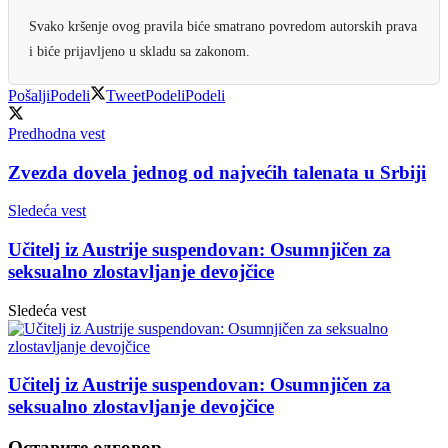
Svako kršenje ovog pravila biće smatrano povredom autorskih prava
i biće prijavljeno u skladu sa zakonom.
Pošalji
Podeli
Tweet
Podeli
Podeli
Predhodna vest
Zvezda dovela jednog od najvećih talenata u Srbiji
Sledeća vest
Učitelj iz Austrije suspendovan: Osumnjičen za
seksualno zlostavljanje devojčice
Sledeća vest
Učitelj iz Austrije suspendovan: Osumnjičen za
seksualno zlostavljanje devojčice
Оставите одговор