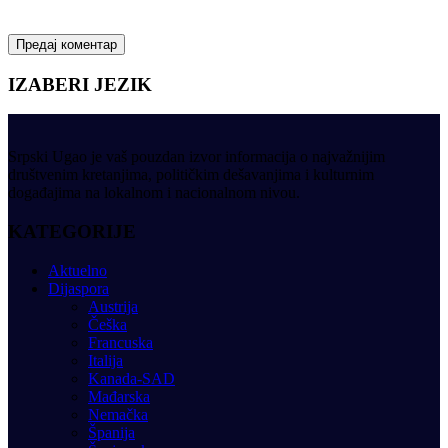
IZABERI JEZIK
Srpski Ugao je vaš pouzdan izvor informacija o najvažnijim
društvenim kretanjima, političkim dešavanjima i kulturnim
događajima na lokalnom i nacionalnom nivou.
KATEGORIJE
Aktuelno
Dijaspora
Austrija
Češka
Francuska
Italija
Kanada-SAD
Mađarska
Nemačka
Španija