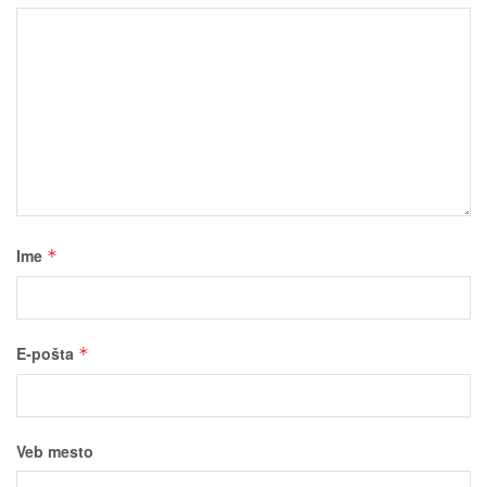
Ime
*
E-pošta
*
Veb mesto