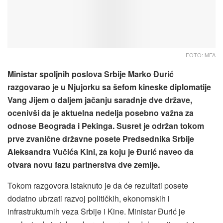
FOTO: MFA
Ministar spoljnih poslova Srbije Marko Đurić
razgovarao je u Njujorku sa šefom kineske diplomatije
Vang Jijem o daljem jačanju saradnje dve države,
ocenivši da je aktuelna nedelja posebno važna za
odnose Beograda i Pekinga. Susret je održan tokom
prve zvanične državne posete Predsednika Srbije
Aleksandra Vučića Kini, za koju je Đurić naveo da
otvara novu fazu partnerstva dve zemlje.
Tokom razgovora istaknuto je da će rezultati posete
dodatno ubrzati razvoj političkih, ekonomskih i
infrastrukturnih veza Srbije i Kine. Ministar Đurić je