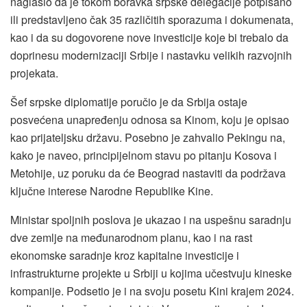
naglasio da je tokom boravka srpske delegacije potpisano
ili predstavljeno čak 35 različitih sporazuma i dokumenata,
kao i da su dogovorene nove investicije koje bi trebalo da
doprinesu modernizaciji Srbije i nastavku velikih razvojnih
projekata.
Šef srpske diplomatije poručio je da Srbija ostaje
posvećena unapređenju odnosa sa Kinom, koju je opisao
kao prijateljsku državu. Posebno je zahvalio Pekingu na,
kako je naveo, principijelnom stavu po pitanju Kosova i
Metohije, uz poruku da će Beograd nastaviti da podržava
ključne interese Narodne Republike Kine.
Ministar spoljnih poslova je ukazao i na uspešnu saradnju
dve zemlje na međunarodnom planu, kao i na rast
ekonomske saradnje kroz kapitalne investicije i
infrastrukturne projekte u Srbiji u kojima učestvuju kineske
kompanije. Podsetio je i na svoju posetu Kini krajem 2024.