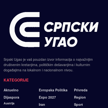
Srpski Ugao je vaš pouzdan izvor informacija o najvažnijim
društvenim kretanjima, političkim dešavanjima i kulturnim
događajima na lokalnom i nacionalnom nivou.
KATEGORIJE
Aktuelno
Evropska Politika
Privreda
Dijaspora
Expo 2027
Region
Austrija
Iran
Sport