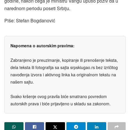
godine, nakon čega je ministru Vangu uputio poziv da u
narednom periodu poseti Srbiju.
Piše: Stefan Bogdanović
Napomena o autorskim pravima:
Zabranjeno je preuzimanje, kopiranje ili prenošenje teksta,
dela teksta ili fotografija sa sajta srpskiugao.rs bez izričitog
navođenja izvora i aktivnog linka ka originalnom tekstu na
našem sajtu.
Svako kršenje ovog pravila biće smatrano povredom
autorskih prava i biće prijavljeno u skladu sa zakonom.