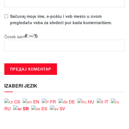
Sačuvaј moјe ime, e-poštu i veb mesto u ovom
pregledaču veba za sledeći put kada komentarišem.
Čovek sam
IZABERI JEZIK
CS
EN
FR
DE
HU
IT
SR
RU
ES
SV