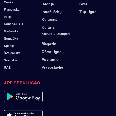
Češka
Istorija
Svet
Francuska
Istraži Srbiju
Tup Ugao
Italija
Kolumna
Kanada-SAD
Kultura
Mađarska
Kultura U Dijaspori
Nemačka
Magazin
Španija
Oštar Ugao
Švajcarska
Povratnici
Švedska
Pravoslavlje
UAE
APP SRPKI UGAO