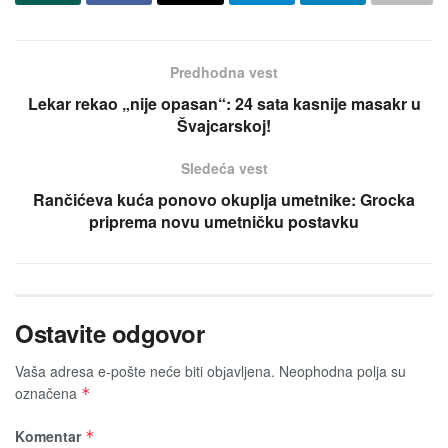
Predhodna vest
Lekar rekao „nije opasan“: 24 sata kasnije masakr u
Švajcarskoj!
Sledeća vest
Rančićeva kuća ponovo okuplja umetnike: Grocka
priprema novu umetničku postavku
Ostavite odgovor
Vaša adresa e-pošte neće biti obјavljena.
Neophodna polja su
označena
*
Komentar
*