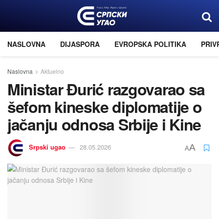
NASLOVNA
DIJASPORA
EVROPSKA POLITIKA
PRIV
Naslovna
Aktuelno
Ministar Đurić razgovarao sa
šefom kineske diplomatije o
jačanju odnosa Srbije i Kine
Srpski ugao
28.05.2026
A
A