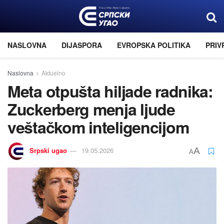
NASLOVNA
DIJASPORA
EVROPSKA POLITIKA
PRIV
Naslovna
Aktuelno
Meta otpušta hiljade radnika:
Zuckerberg menja ljude
veštačkom inteligencijom
Srpski ugao
19.05.2026
A
A