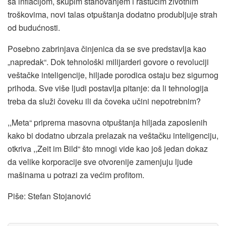
sa inflacijom, skupim stanovanjem i rastućim životnim
troškovima, novi talas otpuštanja dodatno produbljuje strah
od budućnosti.
Posebno zabrinjava činjenica da se sve predstavlja kao
„napredak“. Dok tehnološki milijarderi govore o revoluciji
veštačke inteligencije, hiljade porodica ostaju bez sigurnog
prihoda. Sve više ljudi postavlja pitanje: da li tehnologija
treba da služi čoveku ili da čoveka učini nepotrebnim?
,,Meta“ priprema masovna otpuštanja hiljada zaposlenih
kako bi dodatno ubrzala prelazak na veštačku inteligenciju,
otkriva ,,Zeit im Bild“ što mnogi vide kao još jedan dokaz
da velike korporacije sve otvorenije zamenjuju ljude
mašinama u potrazi za većim profitom.
Piše: Stefan Stojanović