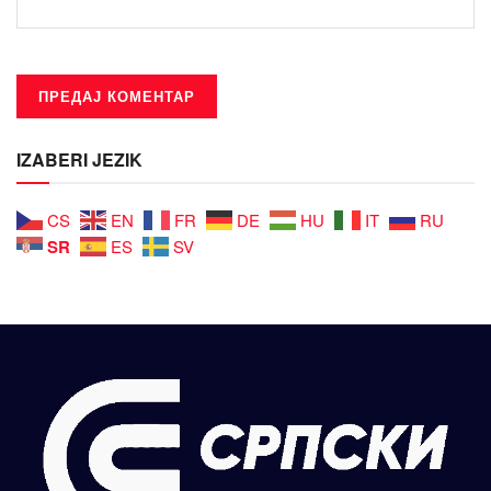
IZABERI JEZIK
CS
EN
FR
DE
HU
IT
RU
SR
ES
SV