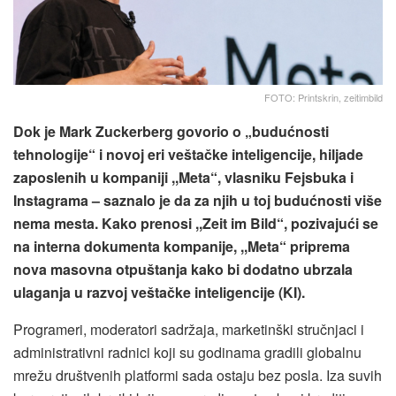
FOTO: Printskrin, zeitimbild
Dok je Mark Zuckerberg govorio o „budućnosti
tehnologije“ i novoj eri veštačke inteligencije, hiljade
zaposlenih u kompaniji ,,Meta“, vlasniku Fejsbuka i
Instagrama – saznalo je da za njih u toj budućnosti više
nema mesta. Kako prenosi ,,Zeit im Bild“, pozivajući se
na interna dokumenta kompanije, ,,Meta“ priprema
nova masovna otpuštanja kako bi dodatno ubrzala
ulaganja u razvoj veštačke inteligencije (KI).
Programeri, moderatori sadržaja, marketinški stručnjaci i
administrativni radnici koji su godinama gradili globalnu
mrežu društvenih platformi sada ostaju bez posla. Iza suvih