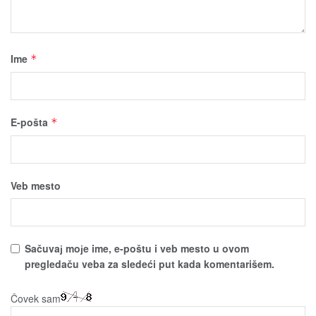
Ime
*
E-pošta
*
Veb mesto
Sačuvaј moјe ime, e-poštu i veb mesto u ovom
pregledaču veba za sledeći put kada komentarišem.
Čovek sam