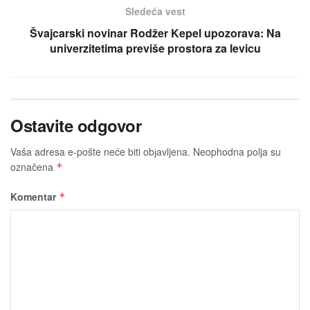
Sledeća vest
Švajcarski novinar Rodžer Kepel upozorava: Na
univerzitetima previše prostora za levicu
Ostavite odgovor
Vaša adresa e-pošte neće biti obјavljena.
Neophodna polja su
označena
*
Komentar
*