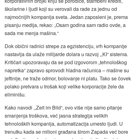
korporativnih brojki kriju se porodice, stambeni krediti,
školarine i ljudi koji su verovali da rade za jednu od
najmoćnijih kompanija sveta. Jedan zaposleni je, prema
pisanju medija, rekao: „Osam godina sam radio ovde, a
sada me menja mašina.“
Dok obični radnici strepe za egzistenciju, vrh kompanije
nastavlja da ulaže milijarde dolara u razvoj ,,KI“ sistema.
Kritičari upozoravaju da se pod izgovorom „tehnološkog
napretka“ zapravo sprovodi hladna računica – mašine su
jeftinije, ne traže odmor, bolovanje ni platu. Tako se čovek
polako pretvara u trošak koji velike korporacije žele da
eliminišu.
Kako navodi ,,Zeit im Bild“, ovo više nije samo pitanje
smanjenja troškova, već jasna strategija velikih
tehnoloških kompanija, automatizacija umesto ljudi. U
trenutku kada se milioni građana širom Zapada već bore