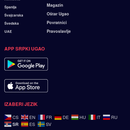
Magazin
Španija
Oštar Ugao
Švajcarska
Povratnici
Švedska
Pravoslavlje
UAE
APP SRPKI UGAO
IZABERI JEZIK
CS
EN
FR
DE
HU
IT
RU
SR
ES
SV