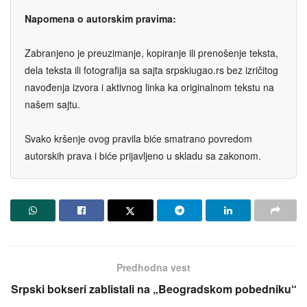
Napomena o autorskim pravima:
Zabranjeno je preuzimanje, kopiranje ili prenošenje teksta,
dela teksta ili fotografija sa sajta srpskiugao.rs bez izričitog
navođenja izvora i aktivnog linka ka originalnom tekstu na
našem sajtu.
Svako kršenje ovog pravila biće smatrano povredom
autorskih prava i biće prijavljeno u skladu sa zakonom.
Predhodna vest
Srpski bokseri zablistali na „Beogradskom pobedniku“