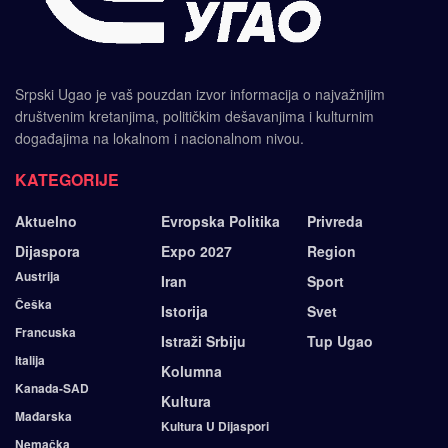
Srpski Ugao je vaš pouzdan izvor informacija o najvažnijim
društvenim kretanjima, političkim dešavanjima i kulturnim
događajima na lokalnom i nacionalnom nivou.
KATEGORIJE
Aktuelno
Evropska Politika
Privreda
Dijaspora
Expo 2027
Region
Austrija
Iran
Sport
Češka
Istorija
Svet
Francuska
Istraži Srbiju
Tup Ugao
Italija
Kolumna
Kanada-SAD
Kultura
Mađarska
Kultura U Dijaspori
Nemačka