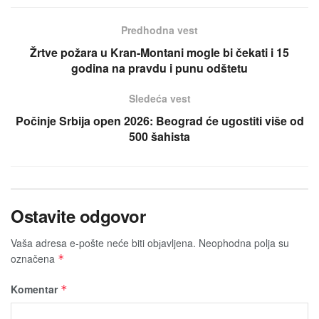
Predhodna vest
Žrtve požara u Kran-Montani mogle bi čekati i 15
godina na pravdu i punu odštetu
Sledeća vest
Počinje Srbija open 2026: Beograd će ugostiti više od
500 šahista
Ostavite odgovor
Vaša adresa e-pošte neće biti obјavljena.
Neophodna polja su
označena
*
Komentar
*