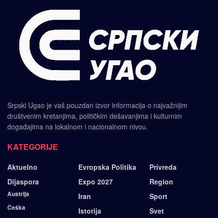
Srpski Ugao je vaš pouzdan izvor informacija o najvažnijim
društvenim kretanjima, političkim dešavanjima i kulturnim
događajima na lokalnom i nacionalnom nivou.
KATEGORIJE
Aktuelno
Evropska Politika
Privreda
Dijaspora
Expo 2027
Region
Austrija
Iran
Sport
Češka
Istorija
Svet