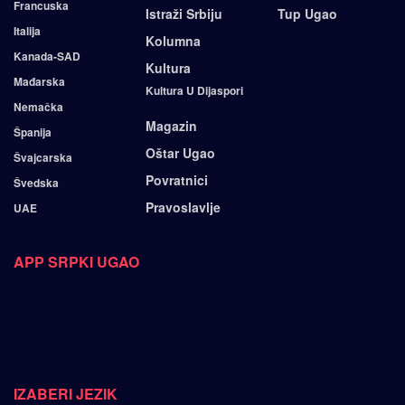
Francuska
Istraži Srbiju
Tup Ugao
Italija
Kolumna
Kanada-SAD
Kultura
Mađarska
Kultura U Dijaspori
Nemačka
Magazin
Španija
Oštar Ugao
Švajcarska
Povratnici
Švedska
Pravoslavlje
UAE
APP SRPKI UGAO
IZABERI JEZIK