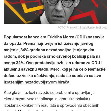
FOTO: Printskrin, Srpski Ugao, ilustracija
Popularnost kancelara Fridriha Merca (CDU) nastavlja
da opada. Prema najnovijem istraživanju javnog
mnjenja, 84% građana nezadovoljno je njegovim
radom, dok je podrška crno-crvenoj koaliciji pala na
svega 34%. Ovo predstavlja ozbiljan udarac za CDU i
aktuelnu saveznu vladu. Merc, koji je na čelo Nemačke
došao uz velika očekivanja, sada se suočava sa sve
izraženijim nezadovoljstvom birača.
Kao glavni razlozi navode se problemi u upravljanju
ekonomijom, visoka inflacija, migrantska politika i
izostanak konkretnih rezultata u sprovođenju obećanih