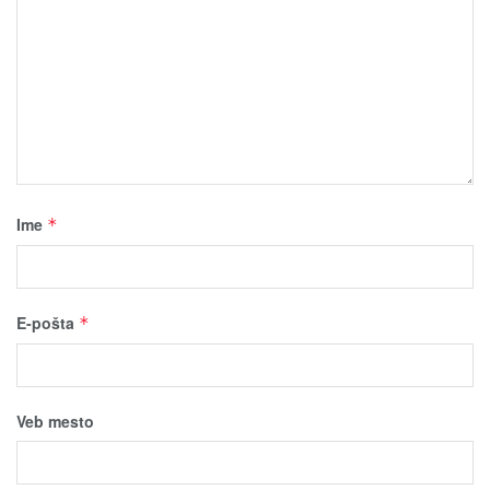
Ime
*
E-pošta
*
Veb mesto