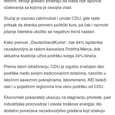
reformi. Mnogi građani smatraju da vlada nije ispunila
očekivanja sa kojima je osvojila vlast.
Slučaj je izazvao zabrinutost i unutar CDU, gde raste
pritisak da stranka promeni politički kurs, pa čak i razmotri
pitanje liderstva ukoliko se negativni trend nastavi.
Kako prenosi ,,DeutschlandKurier“, čak 84% ispitanika
nezadovoljno je radom kancelara Fridriha Merca, dok
aktuelna koalicija uživa podršku svega 34% birača.
Prema istom istraživanju, CDU je izgubio značajan deo
podrške među svojim tradicionalnim biračima, naročito u
istočnim saveznim pokrajinama. Istovremeno, AfD beleži
rast i u pojedinim regionima ima veću podršku od CDU.
Ekonomski pokazatelji ukazuju na stagnaciju privrede, pad
industrijske proizvodnje i visoke troškove energije, što
dodatno povećava nezadovoljstvo građana koji očekuju