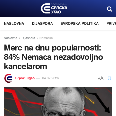
NASLOVNA
DIJASPORA
EVROPSKA POLITIKA
PRIV
Naslovna
Dijaspora
Nemačka
Merc na dnu popularnosti:
84% Nemaca nezadovoljno
kancelarom
Srpski ugao
04.07.2026
A
A