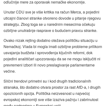
odlučnije mere za oporavak nemačke ekonomije.
Unutar CDU sve je više kritika na račun Merca, a pojedini
uticajni članovi stranke otvoreno dovode u pitanje njegovu
strategiju. Zbog toga se u narednim mesecima očekuju
ozbiljne unutrašnje rasprave o budućem pravcu stranke.
Ovako nizak rejting dodatno otežava političku situaciju u
Nemačkoj. Vlada bi mogla imati ozbiljne probleme prilikom
usvajanja budžeta i sprovođenja ključnih reformi, dok
pojedini analitičari upozoravaju da se ne mogu isključiti ni
prevremeni izbori ili novo preslagivanje parlamentarne
većine.
Slični trendovi primetni su i kod drugih tradicionalnih
stranaka, što dodatno otvara prostor za rast AfD-a, i drugih
opozicionih opcija. Politička neizvesnost u najvećoj
evropskoj ekonomiji sve više izaziva pažnju i zabrinutost
među partnerima u Evropskoj uniji.