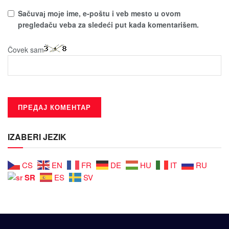
Sačuvaј moјe ime, e-poštu i veb mesto u ovom
pregledaču veba za sledeći put kada komentarišem.
Čovek sam
IZABERI JEZIK
CS
EN
FR
DE
HU
IT
RU
SR
ES
SV