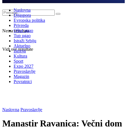
Naslovna
Dijaspora
Evropska politika
Privreda
Oštar ugao
Nema rezultata
Tup ugao
Istraži Srbiju
Aktuelno
Vidi sve rezultate
Istorija
Kultura
Sport
Expo 2027
Pravoslavlje
Magazin
Povratnici
Naslovna
Pravoslavlje
Manastir Ravanica: Večni dom