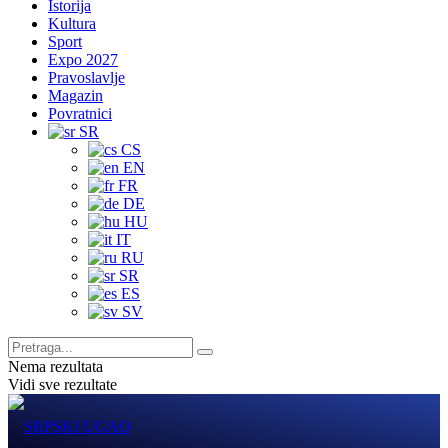
Istorija
Kultura
Sport
Expo 2027
Pravoslavlje
Magazin
Povratnici
SR
CS
EN
FR
DE
HU
IT
RU
SR
ES
SV
Nema rezultata
Vidi sve rezultate