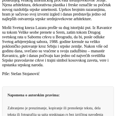
poslednjeg velikog umetničkog procvata srednjovekovne Srbije.
Njena arhitektura, dekorativna plastika i freske označile su početak
novog razdoblja srpske umetnosti. Uprkos brojnim razaranjima,
hram je sačuvao svoj izvorni izgled i danas predstavlja jedno od
najlepših ostvarenja srpske srednjovekovne arhitekture.
Mošti Svetog kneza Lazara prošle su dug istorijski put. Iz Ravanice
su tokom Velike seobe prenete u Srem, zatim tokom Drugog
svetskog rata u Sabornu crkvu u Beogradu, da bi, posle odluke
Svetog arhijerejskog sabora, 1988. godine krenule na veliko
pokloničko putovanje kroz Srbiju i srpske zemlje. Nakon više od
godinu dana, svečano su vraćene u svoju zadužbinu – manastir
Ravanicu, gde i danas počivaju kao jedno od najvećih svetilišta
Srpske pravoslavne crkve i trajni simbol kosovskog zaveta, vere i
opstanka srpskog naroda.
Piše: Stefan Stojanović
Napomena o autorskim pravima:
Zabranjeno je preuzimanje, kopiranje ili prenošenje teksta, dela
teksta ili fotografija sa sajta srpskiugao.rs bez izričitog navođenja