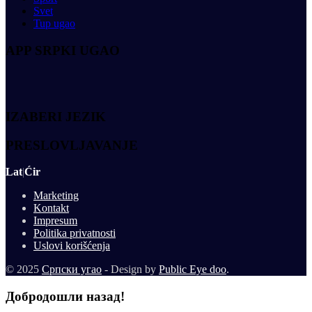
Svet
Tup ugao
APP SRPKI UGAO
IZABERI JEZIK
PRESLOVLJAVANJE
Lat
|
Ćir
Marketing
Kontakt
Impresum
Politika privatnosti
Uslovi korišćenja
© 2025
Српски угао
- Design by
Public Eye doo
.
Добродошли назад!