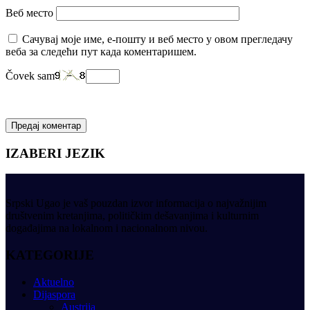
Веб место
Сачувај моје име, е-пошту и веб место у овом прегледачу
веба за следећи пут када коментаришем.
Čovek sam
IZABERI JEZIK
Srpski Ugao je vaš pouzdan izvor informacija o najvažnijim
društvenim kretanjima, političkim dešavanjima i kulturnim
događajima na lokalnom i nacionalnom nivou.
KATEGORIJE
Aktuelno
Dijaspora
Austrija