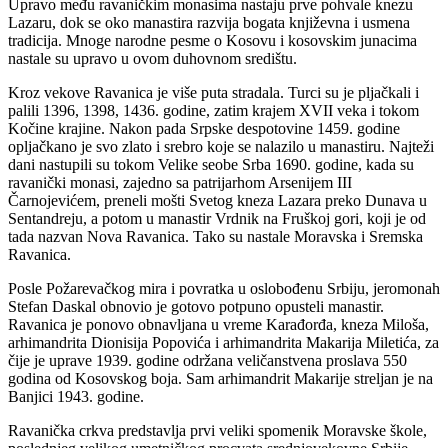
Upravo među ravaničkim monasima nastaju prve pohvale knezu
Lazaru, dok se oko manastira razvija bogata književna i usmena
tradicija. Mnoge narodne pesme o Kosovu i kosovskim junacima
nastale su upravo u ovom duhovnom središtu.
Kroz vekove Ravanica je više puta stradala. Turci su je pljačkali i
palili 1396, 1398, 1436. godine, zatim krajem XVII veka i tokom
Kočine krajine. Nakon pada Srpske despotovine 1459. godine
opljačkano je svo zlato i srebro koje se nalazilo u manastiru. Najteži
dani nastupili su tokom Velike seobe Srba 1690. godine, kada su
ravanički monasi, zajedno sa patrijarhom Arsenijem III
Čarnojevićem, preneli mošti Svetog kneza Lazara preko Dunava u
Sentandreju, a potom u manastir Vrdnik na Fruškoj gori, koji je od
tada nazvan Nova Ravanica. Tako su nastale Moravska i Sremska
Ravanica.
Posle Požarevačkog mira i povratka u oslobođenu Srbiju, jeromonah
Stefan Daskal obnovio je gotovo potpuno opusteli manastir.
Ravanica je ponovo obnavljana u vreme Karađorđa, kneza Miloša,
arhimandrita Dionisija Popovića i arhimandrita Makarija Miletića, za
čije je uprave 1939. godine održana veličanstvena proslava 550
godina od Kosovskog boja. Sam arhimandrit Makarije streljan je na
Banjici 1943. godine.
Ravanička crkva predstavlja prvi veliki spomenik Moravske škole,