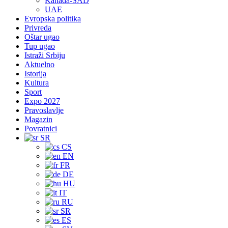
Kanada-SAD
UAE
Evropska politika
Privreda
Oštar ugao
Tup ugao
Istraži Srbiju
Aktuelno
Istorija
Kultura
Sport
Expo 2027
Pravoslavlje
Magazin
Povratnici
SR
CS
EN
FR
DE
HU
IT
RU
SR
ES