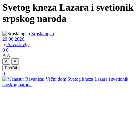
Svetog kneza Lazara i svetionik
srpskog naroda
Srpski ugao
29.06.2026
u
Pravoslavlje
0
0
A
A
A
A
Poništi
0