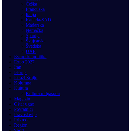
Češka
Francuska
Italija
Kanada-SAD
Mađarska
Nemačka
Španija
Švajcarska
Švedska
UAE
Evropska politika
Expo 2027
Iran
Istorija
Istraži Srbiju
Kolumna
Kultura
Kultura u dijaspori
Magazin
Oštar ugao
Povratnici
Pravoslavlje
Privreda
Region
Sport