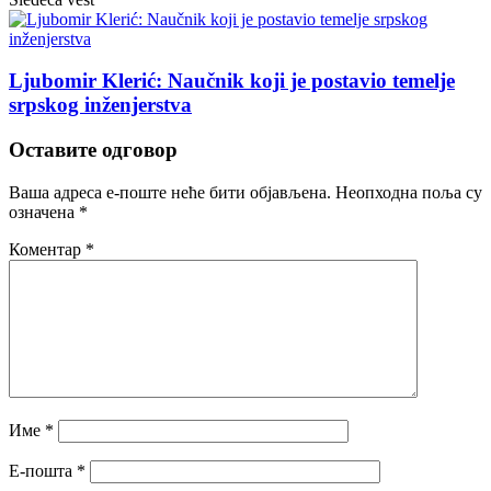
Ljubomir Klerić: Naučnik koji je postavio temelje
srpskog inženjerstva
Оставите одговор
Ваша адреса е-поште неће бити објављена.
Неопходна поља су
означена
*
Коментар
*
Име
*
Е-пошта
*