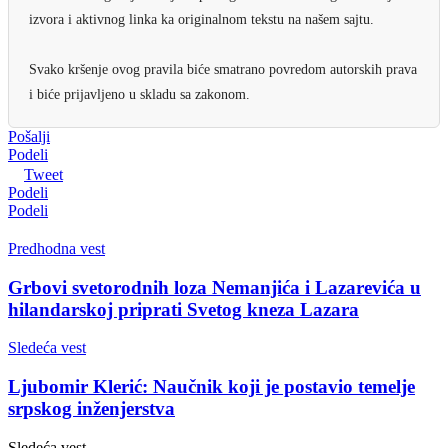
izvora i aktivnog linka ka originalnom tekstu na našem sajtu.
Svako kršenje ovog pravila biće smatrano povredom autorskih prava
i biće prijavljeno u skladu sa zakonom.
Pošalji
Podeli
Tweet
Podeli
Podeli
Predhodna vest
Grbovi svetorodnih loza Nemanjića i Lazarevića u
hilandarskoj priprati Svetog kneza Lazara
Sledeća vest
Ljubomir Klerić: Naučnik koji je postavio temelje
srpskog inženjerstva
Sledeća vest