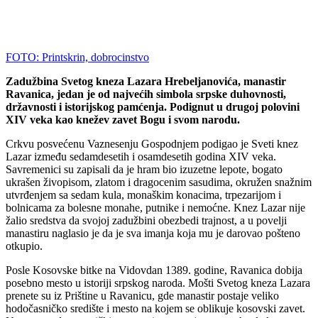
FOTO: Printskrin, dobrocinstvo
Zadužbina Svetog kneza Lazara Hrebeljanovića, manastir
Ravanica, jedan je od najvećih simbola srpske duhovnosti,
državnosti i istorijskog pamćenja. Podignut u drugoj polovini
XIV veka kao knežev zavet Bogu i svom narodu.
Crkvu posvećenu Vaznesenju Gospodnjem podigao je Sveti knez
Lazar između sedamdesetih i osamdesetih godina XIV veka.
Savremenici su zapisali da je hram bio izuzetne lepote, bogato
ukrašen živopisom, zlatom i dragocenim sasudima, okružen snažnim
utvrđenjem sa sedam kula, monaškim konacima, trpezarijom i
bolnicama za bolesne monahe, putnike i nemoćne. Knez Lazar nije
žalio sredstva da svojoj zadužbini obezbedi trajnost, a u povelji
manastiru naglasio je da je sva imanja koja mu je darovao pošteno
otkupio.
Posle Kosovske bitke na Vidovdan 1389. godine, Ravanica dobija
posebno mesto u istoriji srpskog naroda. Mošti Svetog kneza Lazara
prenete su iz Prištine u Ravanicu, gde manastir postaje veliko
hodočasničko središte i mesto na kojem se oblikuje kosovski zavet.