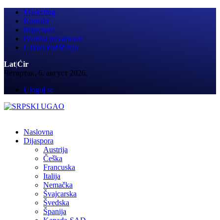
Marketing
Kontakt
Impresum
Politika privatnosti
Uslovi korišćenja
Lat
|
Ćir
Четвртак, 6. август 2026.
Uloguj se
Naslovna
Dijaspora
Austrija
Češka
Francuska
Italija
Nemačka
Švajcarska
Švedska
Španija