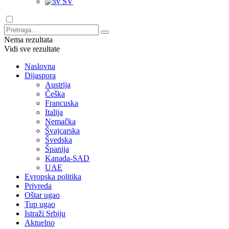
SV
Nema rezultata
Vidi sve rezultate
Naslovna
Dijaspora
Austrija
Češka
Francuska
Italija
Nemačka
Švajcarska
Švedska
Španija
Kanada-SAD
UAE
Evropska politika
Privreda
Oštar ugao
Tup ugao
Istraži Srbiju
Aktuelno