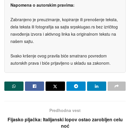
Napomena o autorskim pravima:
Zabranjeno je preuzimanje, kopiranje ili prenošenje teksta,
dela teksta ili fotografija sa sajta srpskiugao.rs bez izričitog
navođenja izvora i aktivnog linka ka originalnom tekstu na
našem sajtu.
Svako kršenje ovog pravila biće smatrano povredom
autorskih prava i biće prijavljeno u skladu sa zakonom.
Predhodna vest
Fijasko pljačka: Italijanski lopov ostao zarobljen celu
noć