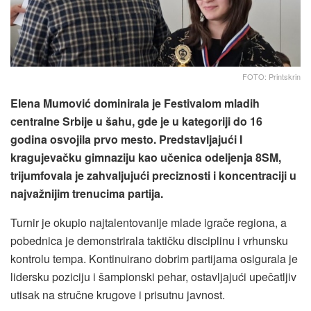
FOTO: Printskrin
Elena Mumović dominirala je Festivalom mladih
centralne Srbije u šahu, gde je u kategoriji do 16
godina osvojila prvo mesto. Predstavljajući I
kragujevačku gimnaziju kao učenica odeljenja 8SM,
trijumfovala je zahvaljujući preciznosti i koncentraciji u
najvažnijim trenucima partija.
Turnir je okupio najtalentovanije mlade igrače regiona, a
pobednica je demonstrirala taktičku disciplinu i vrhunsku
kontrolu tempa. Kontinuirano dobrim partijama osigurala je
lidersku poziciju i šampionski pehar, ostavljajući upečatljiv
utisak na stručne krugove i prisutnu javnost.