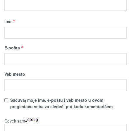
Ime
*
E-pošta
*
Veb mesto
Sačuvaј moјe ime, e-poštu i veb mesto u ovom
pregledaču veba za sledeći put kada komentarišem.
Čovek sam