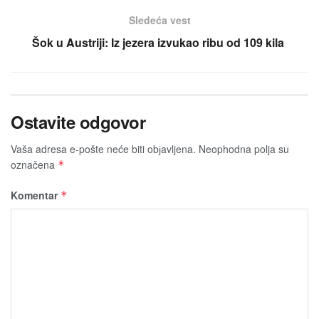
Sledeća vest
Šok u Austriji: Iz jezera izvukao ribu od 109 kila
Ostavite odgovor
Vaša adresa e-pošte neće biti obјavljena.
Neophodna polja su
označena
*
Komentar
*