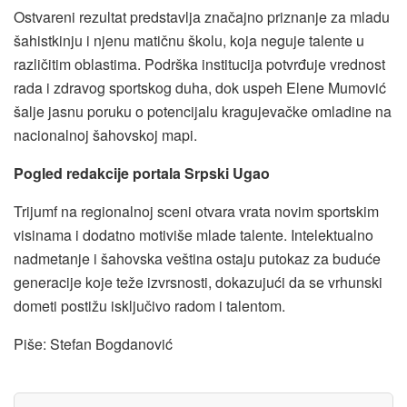
Ostvareni rezultat predstavlja značajno priznanje za mladu
šahistkinju i njenu matičnu školu, koja neguje talente u
različitim oblastima. Podrška institucija potvrđuje vrednost
rada i zdravog sportskog duha, dok uspeh Elene Mumović
šalje jasnu poruku o potencijalu kragujevačke omladine na
nacionalnoj šahovskoj mapi.
Pogled redakcije portala Srpski Ugao
Trijumf na regionalnoj sceni otvara vrata novim sportskim
visinama i dodatno motiviše mlade talente. Intelektualno
nadmetanje i šahovska veština ostaju putokaz za buduće
generacije koje teže izvrsnosti, dokazujući da se vrhunski
dometi postižu isključivo radom i talentom.
Piše: Stefan Bogdanović