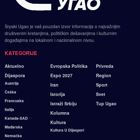
Srpski Ugao je vaš pouzdan izvor informacija o najvažnijim
društvenim kretanjima, političkim dešavanjima i kulturnim
događajima na lokalnom i nacionalnom nivou.
KATEGORIJE
Aktuelno
Evropska Politika
Privreda
Dijaspora
Expo 2027
Region
Austrija
Iran
Sport
Češka
Istorija
Svet
Francuska
Istraži Srbiju
Tup Ugao
Italija
Kolumna
Kanada-SAD
Kultura
Mađarska
Kultura U Dijaspori
Nemačka