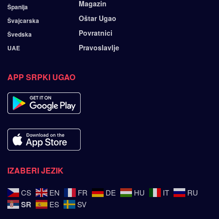
Magazin
Španija
Oštar Ugao
Švajcarska
Povratnici
Švedska
Pravoslavlje
UAE
APP SRPKI UGAO
IZABERI JEZIK
CS
EN
FR
DE
HU
IT
RU
SR
ES
SV