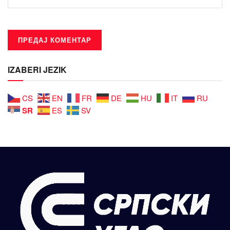
IZABERI JEZIK
CS
EN
FR
DE
HU
IT
RU
SR
ES
SV