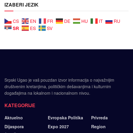
IZABERI JEZIK
CS
EN
FR
DE
HU
IT
RU
SR
ES
SV
Srpski Ugao je vaš pouzdan izvor informacija o najvažnijim
društvenim kretanjima, političkim dešavanjima i kulturnim
događajima na lokalnom i nacionalnom nivou.
KATEGORIJE
Aktuelno
Evropska Politika
Privreda
Dijaspora
Expo 2027
Region