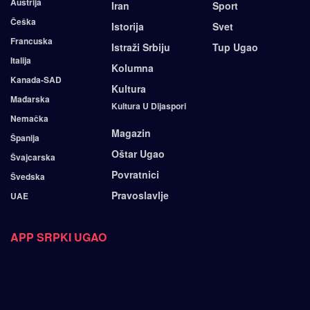
Austrija
Iran
Sport
Češka
Istorija
Svet
Francuska
Istraži Srbiju
Tup Ugao
Italija
Kolumna
Kanada-SAD
Kultura
Mađarska
Kultura U Dijaspori
Nemačka
Magazin
Španija
Oštar Ugao
Švajcarska
Povratnici
Švedska
Pravoslavlje
UAE
APP SRPKI UGAO