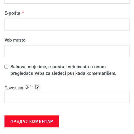
E-pošta
*
Veb mesto
Sačuvaј moјe ime, e-poštu i veb mesto u ovom
pregledaču veba za sledeći put kada komentarišem.
Čovek sam