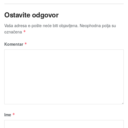
Ostavite odgovor
Vaša adresa e-pošte neće biti obјavljena.
Neophodna polja su
označena
*
Komentar
*
Ime
*