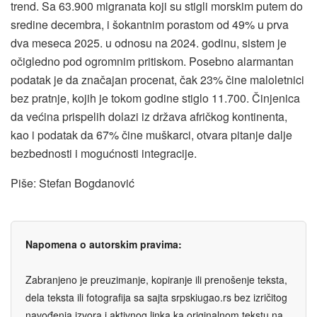
trend. Sa 63.900 migranata koji su stigli morskim putem do
sredine decembra, i šokantnim porastom od 49% u prva
dva meseca 2025. u odnosu na 2024. godinu, sistem je
očigledno pod ogromnim pritiskom. Posebno alarmantan
podatak je da značajan procenat, čak 23% čine maloletnici
bez pratnje, kojih je tokom godine stiglo 11.700. Činjenica
da većina prispelih dolazi iz država afričkog kontinenta,
kao i podatak da 67% čine muškarci, otvara pitanje dalje
bezbednosti i mogućnosti integracije.
Piše: Stefan Bogdanović
Napomena o autorskim pravima:
Zabranjeno je preuzimanje, kopiranje ili prenošenje teksta,
dela teksta ili fotografija sa sajta srpskiugao.rs bez izričitog
navođenja izvora i aktivnog linka ka originalnom tekstu na