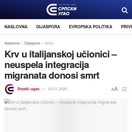
NASLOVNA
DIJASPORA
EVROPSKA POLITIKA
PRIV
Naslovna
Dijaspora
Italija
Krv u italijanskoj učionici –
neuspela integracija
migranata donosi smrt
Srpski ugao
20.01.2026
A
A