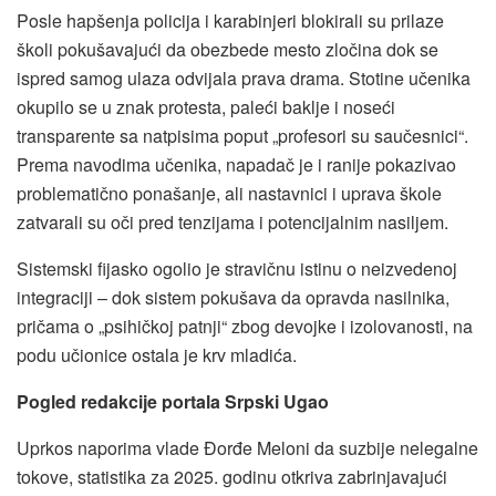
Posle hapšenja policija i karabinjeri blokirali su prilaze
školi pokušavajući da obezbede mesto zločina dok se
ispred samog ulaza odvijala prava drama. Stotine učenika
okupilo se u znak protesta, paleći baklje i noseći
transparente sa natpisima poput „profesori su saučesnici“.
Prema navodima učenika, napadač je i ranije pokazivao
problematično ponašanje, ali nastavnici i uprava škole
zatvarali su oči pred tenzijama i potencijalnim nasiljem.
Sistemski fijasko ogolio je stravičnu istinu o neizvedenoj
integraciji – dok sistem pokušava da opravda nasilnika,
pričama o „psihičkoj patnji“ zbog devojke i izolovanosti, na
podu učionice ostala je krv mladića.
Pogled redakcije portala Srpski Ugao
Uprkos naporima vlade Đorđe Meloni da suzbije nelegalne
tokove, statistika za 2025. godinu otkriva zabrinjavajući