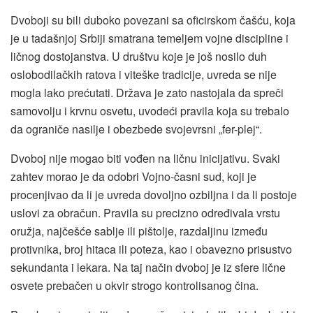
Dvoboji su bili duboko povezani sa oficirskom čašću, koja
je u tadašnjoj Srbiji smatrana temeljem vojne discipline i
ličnog dostojanstva. U društvu koje je još nosilo duh
oslobodilačkih ratova i viteške tradicije, uvreda se nije
mogla lako prećutati. Država je zato nastojala da spreči
samovolju i krvnu osvetu, uvodeći pravila koja su trebalo
da ograniče nasilje i obezbede svojevrsni „fer-plej“.
Dvoboj nije mogao biti vođen na ličnu inicijativu. Svaki
zahtev morao je da odobri Vojno-časni sud, koji je
procenjivao da li je uvreda dovoljno ozbiljna i da li postoje
uslovi za obračun. Pravila su precizno određivala vrstu
oružja, najčešće sablje ili pištolje, razdaljinu između
protivnika, broj hitaca ili poteza, kao i obavezno prisustvo
sekundanta i lekara. Na taj način dvoboj je iz sfere lične
osvete prebačen u okvir strogo kontrolisanog čina.