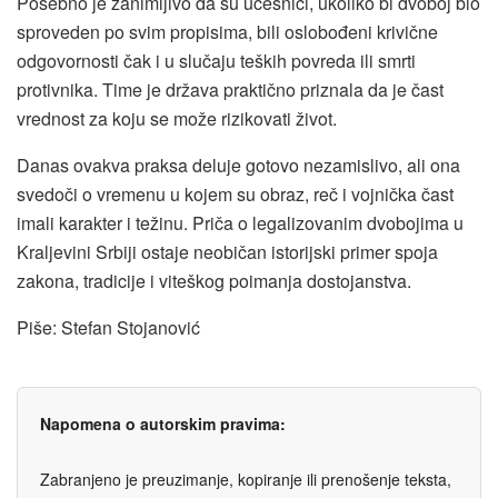
Posebno je zanimljivo da su učesnici, ukoliko bi dvoboj bio
sproveden po svim propisima, bili oslobođeni krivične
odgovornosti čak i u slučaju teških povreda ili smrti
protivnika. Time je država praktično priznala da je čast
vrednost za koju se može rizikovati život.
Danas ovakva praksa deluje gotovo nezamislivo, ali ona
svedoči o vremenu u kojem su obraz, reč i vojnička čast
imali karakter i težinu. Priča o legalizovanim dvobojima u
Kraljevini Srbiji ostaje neobičan istorijski primer spoja
zakona, tradicije i viteškog poimanja dostojanstva.
Piše: Stefan Stojanović
Napomena o autorskim pravima:
Zabranjeno je preuzimanje, kopiranje ili prenošenje teksta,