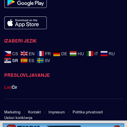
IZABERI JEZIK
CS
EN
FR
DE
HU
IT
RU
SR
ES
SV
PRESLOVLJAVANJE
Lat
|
Ćir
Marketing
Kontakt
Impresum
Politika privatnosti
Uslovi korišćenja