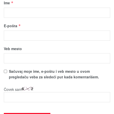
Ime
*
E-pošta
*
Veb mesto
Sačuvaј moјe ime, e-poštu i veb mesto u ovom
pregledaču veba za sledeći put kada komentarišem.
Čovek sam