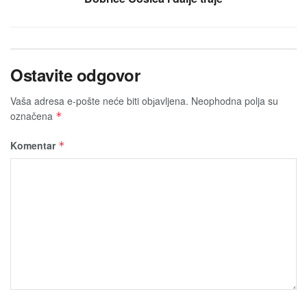
Ostavite odgovor
Vaša adresa e-pošte neće biti obјavljena.
Neophodna polja su
označena
*
Komentar
*