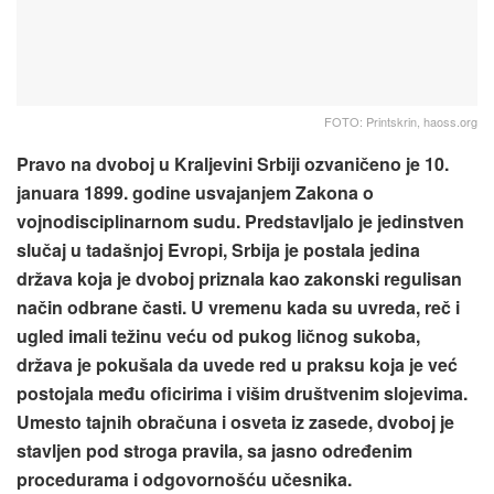
FOTO: Printskrin, haoss.org
Pravo na dvoboj u Kraljevini Srbiji ozvaničeno je 10.
januara 1899. godine usvajanjem Zakona o
vojnodisciplinarnom sudu. Predstavljalo je jedinstven
slučaj u tadašnjoj Evropi, Srbija je postala jedina
država koja je dvoboj priznala kao zakonski regulisan
način odbrane časti. U vremenu kada su uvreda, reč i
ugled imali težinu veću od pukog ličnog sukoba,
država je pokušala da uvede red u praksu koja je već
postojala među oficirima i višim društvenim slojevima.
Umesto tajnih obračuna i osveta iz zasede, dvoboj je
stavljen pod stroga pravila, sa jasno određenim
procedurama i odgovornošću učesnika.