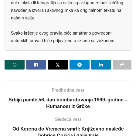
dela teksta ili fotografija sa sajta srpskiugao.rs bez izričitog
navođenja izvora i aktivnog linka ka originalnom tekstu na
našem sajtu.
Svako kršenje ovog pravila biće smatrano povredom
autorskih prava i biće prijavljeno u skladu sa zakonom.
Predhodna vest
Srbija pamti: 56. dan bombardovanja 1999. godine –
Humanost iz Grčke
Sledeća vest
Od Korena do Vremena smrti: Književno nasleđe
Dobrice Ćosića i dalje traje