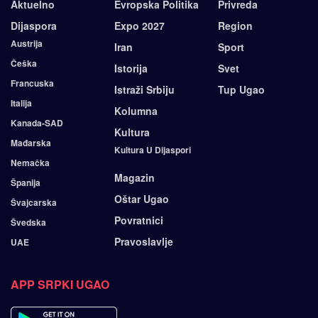
Aktuelno
Evropska Politika
Privreda
Dijaspora
Expo 2027
Region
Austrija
Iran
Sport
Češka
Istorija
Svet
Francuska
Istraži Srbiju
Tup Ugao
Italija
Kolumna
Kanada-SAD
Kultura
Mađarska
Kultura U Dijaspori
Nemačka
Magazin
Španija
Oštar Ugao
Švajcarska
Povratnici
Švedska
Pravoslavlje
UAE
APP SRPKI UGAO