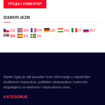
IZABERI JEZIK
CS
EN
FR
DE
HU
IT
RU
SR
ES
SV
Srpski Ugao je vaš pouzdan izvor informacija o najvažnijim
društvenim kretanjima, političkim dešavanjima i kulturnim
događajima na lokalnom i nacionalnom nivou.
KATEGORIJE