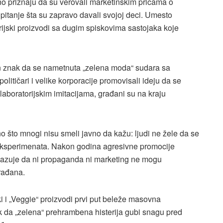
eno priznaju da su verovali marketinškim pričama o
 pitanje šta su zapravo davali svojoj deci. Umesto
rijski proizvodi sa dugim spiskovima sastojaka koje
jan znak da se nametnuta „zelena moda“ sudara sa
itičari i velike korporacije promovisali ideju da se
aboratorijskim imitacijama, građani su na kraju
no što mnogi nisu smeli javno da kažu: ljudi ne žele da se
 eksperimenata. Nakon godina agresivne promocije
pokazuje da ni propaganda ni marketing ne mogu
rađana.
i i „Veggie“ proizvodi prvi put beleže masovna
k da „zelena“ prehrambena histerija gubi snagu pred