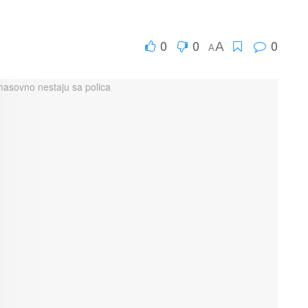
0
0
0
A
A