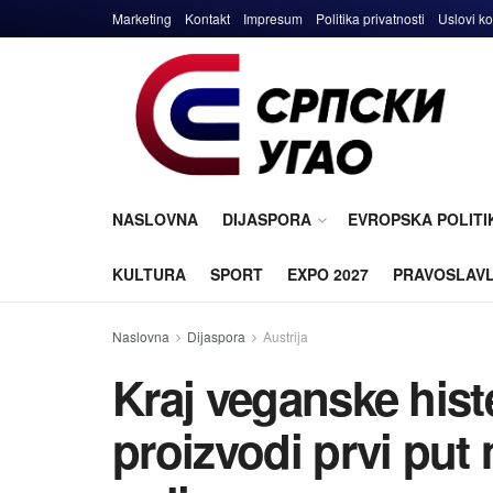
Marketing
Kontakt
Impresum
Politika privatnosti
Uslovi ko
NASLOVNA
DIJASPORA
EVROPSKA POLITI
KULTURA
SPORT
EXPO 2027
PRAVOSLAV
Naslovna
Dijaspora
Austrija
Kraj veganske histe
proizvodi prvi put