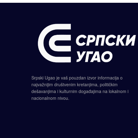
Srpski Ugao je vaš pouzdan izvor informacija o
najvažnijim društvenim kretanjima, političkim
dešavanjima i kulturnim događajima na lokalnom i
nacionalnom nivou.