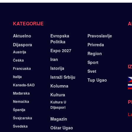
KATEGORIJE
A
Aktuelno
Evropska
Pravoslavlje
Politika
Dijaspora
Privreda
Expo 2027
Austrija
Region
Iran
Češka
Sport
I
Istorija
Francuska
Svet
Italija
Istraži Srbiju
Tup Ugao
Kanada-SAD
Kolumna
Mađarska
Kultura
P
Nemačka
Kultura U
Dijaspori
Španija
L
Švajcarska
Magazin
Švedska
Oštar Ugao