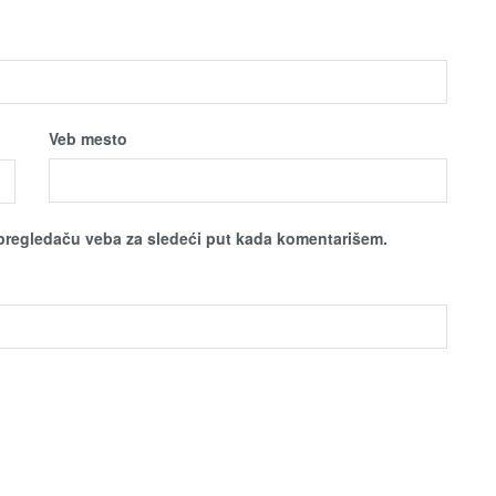
Veb mesto
pregledaču veba za sledeći put kada komentarišem.