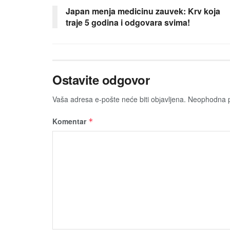
Japan menja medicinu zauvek: Krv koja
traje 5 godina i odgovara svima!
Ostavite odgovor
Vaša adresa e-pošte neće biti obјavljena.
Neophodna p
Komentar
*