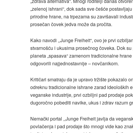
„zdrava alternativa“. Mnogi roditelji danas otvor
„zelenoj ishrani“, dok sada sve češće postavljaju
prirodne hrane, na trpezama su završavali indust
prosečan čovek jedva može da pročita.
Kako navodi ,,Junge Freiheit“, ovo je prvi ozbil
stvarnošću i ukusima prosečnog čoveka. Dok su pol
planeta „spasava“ zamenom tradicionalne hrane l
odgovorili najjednostavnije – novčanikom.
Kritičari smatraju da je upravo tržište pokazalo o
odreknu tradicionalne ishrane zarad ideoloških
veganske industrije, prvi ozbiljni pad prodaje 
dugoročno pobediti navike, ukus i zdrav razum g
Nemački portal ,,Junge Freiheit javlja da vegansk
povlačenja i pad prodaje što mnogi vide kao zna