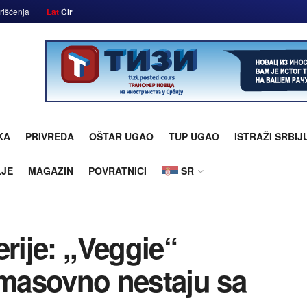
rišćenja
Lat
|
Ćir
KA
PRIVREDA
OŠTAR UGAO
TUP UGAO
ISTRAŽI SRBIJ
LJE
MAGAZIN
POVRATNICI
SR
rije: ,,Veggie“
 masovno nestaju sa