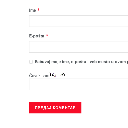
Ime
*
E-pošta
*
Sačuvaј moјe ime, e-poštu i veb mesto u ovom 
Čovek sam