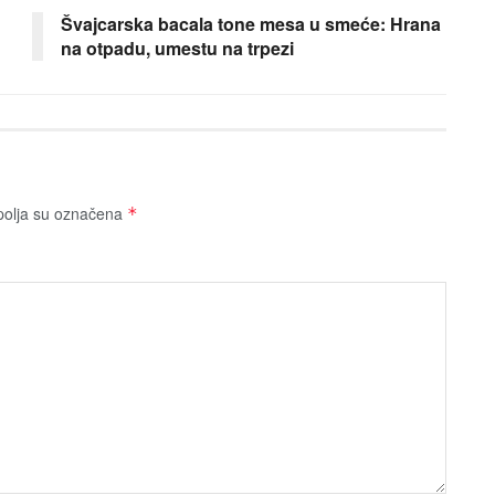
Švajcarska bacala tone mesa u smeće: Hrana
na otpadu, umestu na trpezi
olja su označena
*