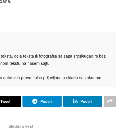
ađana.
eksta, dela teksta ili fotografija sa sajta srpskiugao.rs bez
nalnom tekstu na našem sajtu.
autorskih prava i biće prijavljeno u skladu sa zakonom.
Tweet
Podeli
Podeli
Sledeća vest