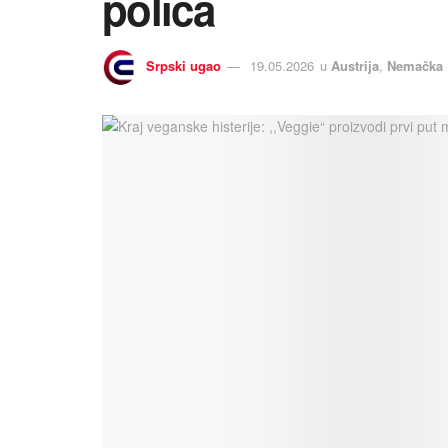
polica
Srpski ugao
19.05.2026
u
Austrija
,
Nemačka