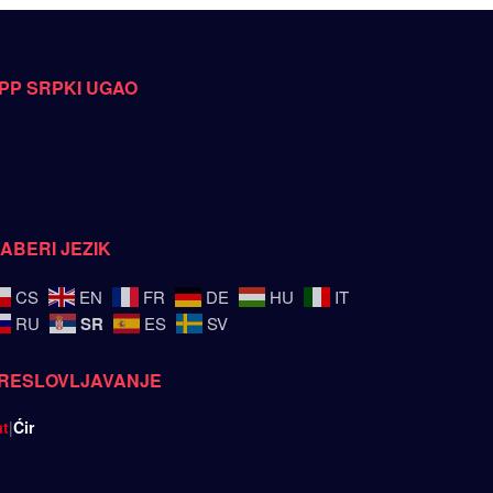
PP SRPKI UGAO
ZABERI JEZIK
CS
EN
FR
DE
HU
IT
SR
RU
ES
SV
RESLOVLJAVANJE
at
|
Ćir