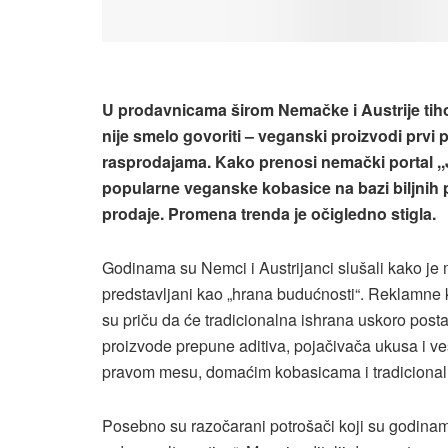
U prodavnicama širom Nemačke i Austrije ti
nije smelo govoriti – veganski proizvodi prvi
rasprodajama. Kako prenosi nemački portal ,,Ju
popularne veganske kobasice na bazi biljnih pr
prodaje. Promena trenda je očigledno stigla.
Godinama su Nemci i Austrijanci slušali kako je m
predstavljani kao „hrana budućnosti“. Reklamne k
su priču da će tradicionalna ishrana uskoro postat
proizvode prepune aditiva, pojačivača ukusa i ve
pravom mesu, domaćim kobasicama i tradicionaln
Posebno su razočarani potrošači koji su godinam