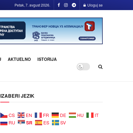
Petak, 7. avgust 2026.
Uloguj se
U
AKTUELNO
ISTORIJA
IZABERI JEZIK
CS
EN
FR
DE
HU
IT
SR
RU
ES
SV