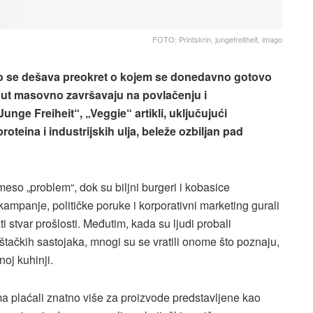
FOTO: Printskrin, jungefreitheit, imago
ho se dešava preokret o kojem se donedavno gotovo
 put masovno završavaju na povlačenju i
nge Freiheit“, „Veggie“ artikli, uključujući
oteina i industrijskih ulja, beleže ozbiljan pad
eso „problem“, dok su biljni burgeri i kobasice
ampanje, političke poruke i korporativni marketing gurali
i stvar prošlosti. Međutim, kada su ljudi probali
štačkih sastojaka, mnogi su se vratili onome što poznaju,
oj kuhinji.
a plaćali znatno više za proizvode predstavljene kao