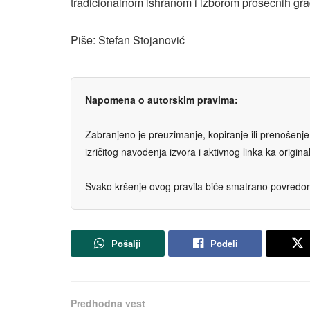
tradicionalnom ishranom i izborom prosečnih gr
Piše: Stefan Stojanović
Napomena o autorskim pravima:
Zabranjeno je preuzimanje, kopiranje ili prenošenje t
izričitog navođenja izvora i aktivnog linka ka origi
Svako kršenje ovog pravila biće smatrano povredom 
Pošalji
Podeli
Predhodna vest