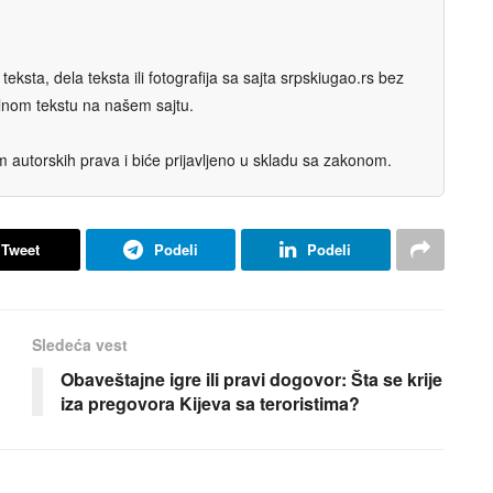
eksta, dela teksta ili fotografija sa sajta srpskiugao.rs bez
nalnom tekstu na našem sajtu.
autorskih prava i biće prijavljeno u skladu sa zakonom.
Tweet
Podeli
Podeli
Sledeća vest
Obaveštaјne igre ili pravi dogovor: Šta se kriјe
iza pregovora Kiјeva sa teroristima?