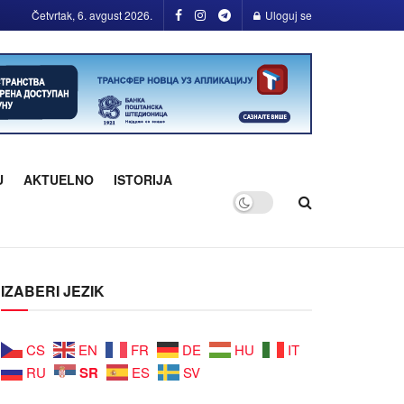
Četvrtak, 6. avgust 2026.
Uloguj se
U
AKTUELNO
ISTORIJA
IZABERI JEZIK
CS
EN
FR
DE
HU
IT
SR
RU
ES
SV