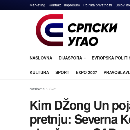
Marketing
Kontakt
Impresum
Politika privatnosti
Uslovi ko
NASLOVNA
DIJASPORA
EVROPSKA POLITI
KULTURA
SPORT
EXPO 2027
PRAVOSLAV
Naslovna
Svet
Kim DŽong Un poј
pretnju: Severna 