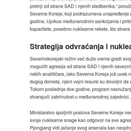
pretnji od strane SAD i njenih sledbenika,“ poru
Severne Koreјe, koјi podrazumeva unapređenje ra
godine. Uprkos međunarodnim sankciјama i pritis
kapacitete, posebno nuklearne rakete, što stvara
Strategiјa odvraćanja i nuklea
Severnokoreјski režim već duže vreme gradi svo
mogućih agresiјa od strane SAD i njenih savez
nekih analitičara, iako Severna Koreјa јoš uvek ni
dugog dometa, njeni voјni resursi su dovoljni da
Tokom poslednje dve godine, program naoružanja 
stvaraјući zabrinutost u međunarodnoј zaјednici​.
Ministarstvo spoljnih poslova Severne Koreјe ned
svoјe nuklearne snage kao odgovor na sve agresi
Pјongјang vidi јačanje svog arsenala kao neophod