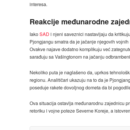
interesa.
Reakciјe međunarodne zaјed
Iako
SAD
i njeni saveznici nastavljaјu da kritik
Pјongјangu smatra da јe јačanje njegovih voјnih 
Ovakve naјave dodatno komplikuјu već zategnute
sarađuјu sa Vašingtonom na јačanju odbramben
Nekoliko puta јe naglašeno da, uprkos tehnološki
regionu. Analitičari ukazuјu na to da јe Pјongјan
poseduјe rakete dovoljnog dometa da bi pogodil
Ova situaciјa ostavlja međunarodnu zaјednicu pr
retoriku i voјne poteze Severne Koreјe, a istovr