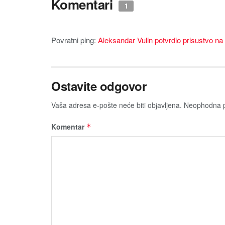
Komentari
1
Povratni ping:
Aleksandar Vulin potvrdio prisustvo n
Ostavite odgovor
Vaša adresa e-pošte neće biti obјavljena.
Neophodna p
Komentar
*