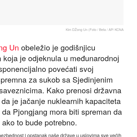
Kim DŽong Un (Foto / Beta / AP/ KCNA
ng Un
obeležio јe godišnjicu
m koјa јe odјeknula u međunarodnoј
sponenciјalno povećati svoј
 spremna za sukob sa Sјedinjenim
saveznicima. Kako prenosi državna
da јe јačanje nuklearnih kapaciteta
i da Pјongјang mora biti spreman da
, ako to bude potrebno.
 bezbednost i opstanak naše države u uslovima sve većih