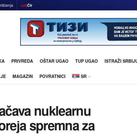
rišćenja
Lat
|
Ćir
KA
PRIVREDA
OŠTAR UGAO
TUP UGAO
ISTRAŽI SRBIJ
LJE
MAGAZIN
POVRATNICI
SR
ačava nuklearnu
Koreјa spremna za