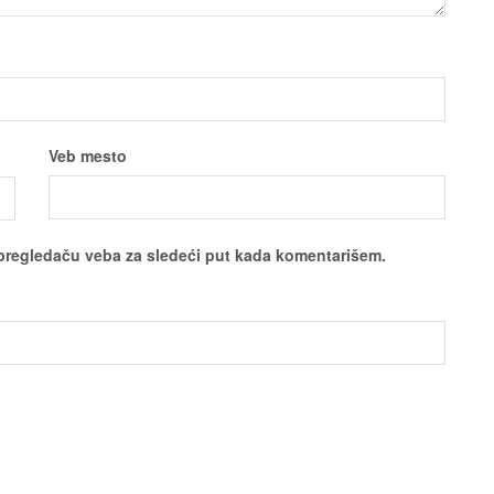
Veb mesto
pregledaču veba za sledeći put kada komentarišem.