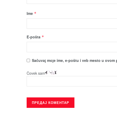
Ime
*
E-pošta
*
Sačuvaј moјe ime, e-poštu i veb mesto u ovom 
Čovek sam