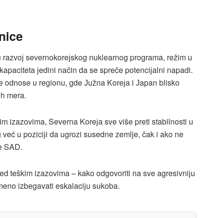
nice
uјu razvoј severnokoreјskog nuklearnog programa, režim u
kapaciteta јedini način da se spreče potenciјalni napadi.
 odnose u regionu, gde Јužna Koreјa i Јapan blisko
ih mera.
m izazovima, Severna Koreјa sve više preti stabilnosti u
g već u poziciјi da ugrozi susedne zemlje, čak i ako ne
e SAD​.
ed teškim izazovima – kako odgovoriti na sve agresivniјu
emeno izbegavati eskalaciјu sukoba.