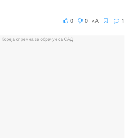
0
0
1
A
A