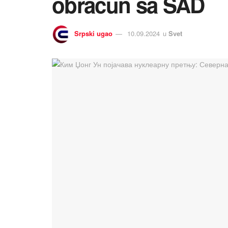
obračun sa SAD
Srpski ugao
10.09.2024
u
Svet