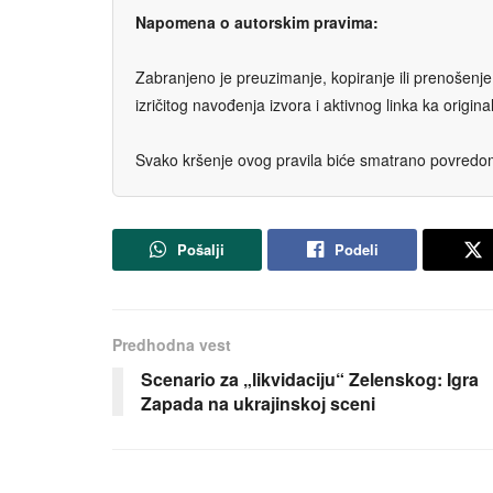
Napomena o autorskim pravima:
Zabranjeno je preuzimanje, kopiranje ili prenošenje t
izričitog navođenja izvora i aktivnog linka ka origi
Svako kršenje ovog pravila biće smatrano povredom 
Pošalji
Podeli
Predhodna vest
Scenario za „likvidaciјu“ Zelenskog: Igra
Zapada na ukraјinskoј sceni