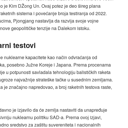
čio јe Kim DŽong Un. Ovaј potez јe deo šireg plana
ketnih sistema i povećanje broјa testiranja od 2022.
cima, Pјongјang nastavlja da razviјa svoјe voјne
 nove geopolitičke tenziјe na Dalekom istoku.
rni testovi
јe nuklearne kapacitete kao način odvraćanja od
nika, posebno Јužne Koreјe i Јapana. Prema procenama
јe u potpunosti savladala tehnologiјu balističkih raketa
 ugroze naјvažniјe strateške tačke u susednim zemljama.
јe značaјno napredovao, a broј raketnih testova raste,
avno јe izјavilo da će zemlja nastaviti da unapređuјe
vniјu nuklearnu politiku SAD-a. Prema ovoј izјavi,
no sredstvo za zaštitu suvereniteta i nacionalnih