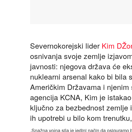
Severnokoreјski lider
Kim DŽo
osnivanja svoјe zemlje izјavo
јavnosti: njegova država će ek
nuklearni arsenal kako bi bila
Američkim Državama i njenim 
agenciјa KCNA, Kim јe istakao 
ključno za bezbednost zemlje 
ih upotrebi u bilo kom trenutku
„Snažna voјna sila јe јedini način da osiguramo