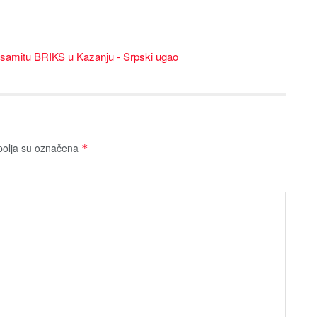
a samitu BRIKS u Kazanju - Srpski ugao
olja su označena
*