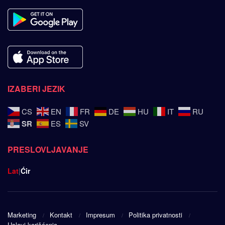
IZABERI JEZIK
CS
EN
FR
DE
HU
IT
RU
SR
ES
SV
PRESLOVLJAVANJE
Lat
|
Ćir
Marketing
Kontakt
Impresum
Politika privatnosti
Uslovi korišćenja