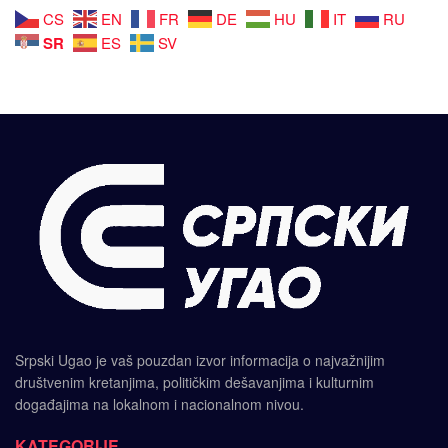
CS
EN
FR
DE
HU
IT
RU
SR
ES
SV
Srpski Ugao je vaš pouzdan izvor informacija o najvažnijim
društvenim kretanjima, političkim dešavanjima i kulturnim
događajima na lokalnom i nacionalnom nivou.
KATEGORIJE