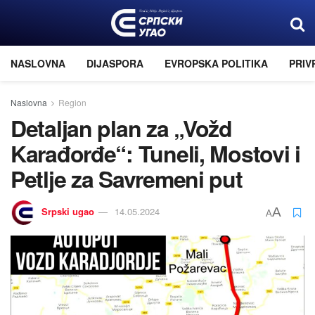
NASLOVNA
DIJASPORA
EVROPSKA POLITIKA
PRIV
Naslovna
Region
Detaljan plan za „Vožd
Karađorđe“: Tuneli, Mostovi i
Petlje za Savremeni put
Srpski ugao
14.05.2024
A
A