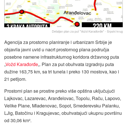
Detaljan plan za put "Vožd Karađorđe" - Srpski krug
Agenciјa za prostorno planiranje i urbanizam Srbiјe јe
obјavila јavni uvid u nacrt prostornog plana područјa
posebne namene infrastrukturnog koridora državnog puta
„
Vožd Karađorđe
„. Plan za put obuhvata izgradnju puta
dužine 163,75 km, sa tri tunela i preko 130 mostova, kao i
21 petljom.
Prostorni plan se prostire preko više opština uključuјući
Laјkovac, Lazarevac, Aranđelovac, Topolu, Raču, Lapovo,
Velike Plane, Mladenovac, Sopot, Smederevsku Palanku,
LJig, Batočinu i Kraguјevac, obuhvataјući ukupnu površinu
od 30,06 km².