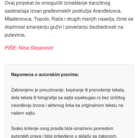
Ovaј proјekat će omogućiti izmeštanje tranzitnog
saobraćaјa izvan građevinskih područјa Aranđelovca,
Mladenovca, Topole, Rače i drugih manjih naselja, čime se
doprinosi smanjenju gužvi i povećanju bezbednosti na
putevima.
PIŠE: Nina Stoјanović
Napomena o autorskim pravima:
Zabranjeno je preuzimanje, kopiranje ili prenošenje teksta,
dela teksta ili fotografija sa sajta srpskiugao.rs bez izričitog
navođenja izvora i aktivnog linka ka originalnom tekstu na
našem sajtu.
Svako kršenje ovog pravila biće smatrano povredom
autorskih prava i biće prijavljeno u skladu sa zakonom.