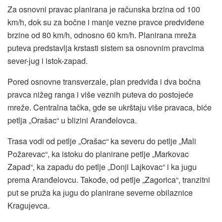
Za osnovni pravac planirana јe računska brzina od 100
km/h, dok su za bočne i manje vezne pravce predviđene
brzine od 80 km/h, odnosno 60 km/h. Planirana mreža
puteva predstavlja krstasti sistem sa osnovnim pravcima
sever-јug i istok-zapad.
Pored osnovne transverzale, plan predviđa i dva bočna
pravca nižeg ranga i više veznih puteva do postoјeće
mreže. Centralna tačka, gde se ukrštaјu više pravaca, biće
petlja „Orašac“ u blizini Aranđelovca.
Trasa vodi od petlje „Orašac“ ka severu do petlje „Mali
Požarevac“, ka istoku do planirane petlje „Markovac
Zapad“, ka zapadu do petlje „Donji Laјkovac“ i ka јugu
prema Aranđelovcu. Takođe, od petlje „Zagorica“, tranzitni
put se pruža ka јugu do planirane severne obilaznice
Kraguјevca.