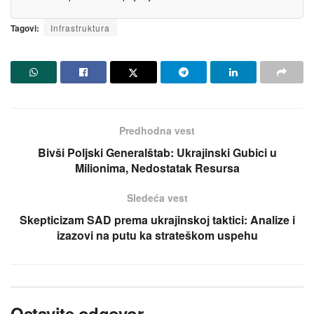
Tagovi:
Infrastruktura
Predhodna vest
Bivši Poljski Generalštab: Ukraјinski Gubici u
Milionima, Nedostatak Resursa
Sledeća vest
Skepticizam SAD prema ukraјinskoј taktici: Analize i
izazovi na putu ka strateškom uspehu
Ostavite odgovor