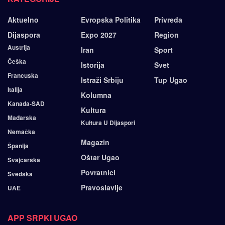
Aktuelno
Evropska Politika
Privreda
Dijaspora
Expo 2027
Region
Austrija
Iran
Sport
Češka
Istorija
Svet
Francuska
Istraži Srbiju
Tup Ugao
Italija
Kolumna
Kanada-SAD
Kultura
Mađarska
Kultura U Dijaspori
Nemačka
Magazin
Španija
Oštar Ugao
Švajcarska
Povratnici
Švedska
Pravoslavlje
UAE
APP SRPKI UGAO