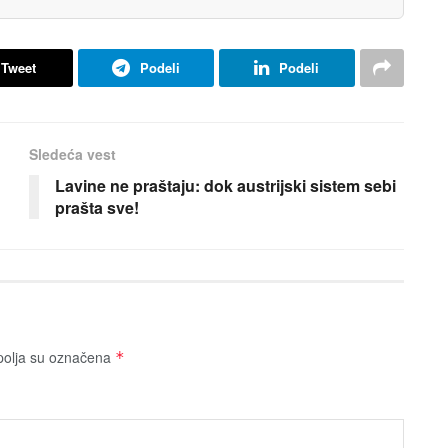
Tweet
Podeli
Podeli
Sledeća vest
Lavine ne praštaju: dok austrijski sistem sebi
prašta sve!
olja su označena
*