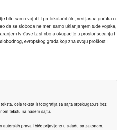
 bilo samo vojni ili protokolarni čin, već jasna poruka o
umeo da se sloboda ne meri samo uklanjanjem tuđe vojske,
anjem tvrđave iz simbola okupacije u prostor sećanja i
 slobodnog, evropskog grada koji zna svoju prošlost i
eksta, dela teksta ili fotografija sa sajta srpskiugao.rs bez
nalnom tekstu na našem sajtu.
autorskih prava i biće prijavljeno u skladu sa zakonom.