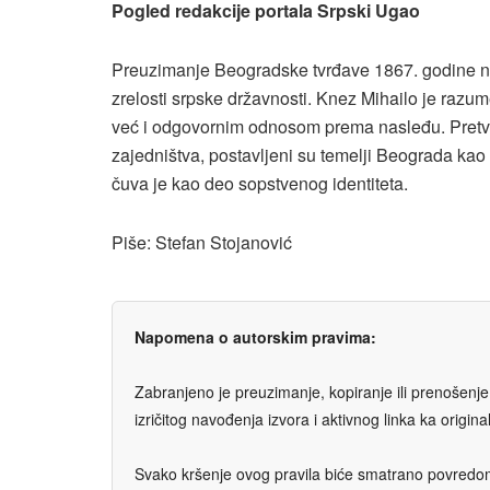
Pogled redakcije portala Srpski Ugao
Preuzimanje Beogradske tvrđave 1867. godine nije
zrelosti srpske državnosti. Knez Mihailo je raz
već i odgovornim odnosom prema nasleđu. Pretvar
zajedništva, postavljeni su temelji Beograda kao
čuva je kao deo sopstvenog identiteta.
Piše: Stefan Stojanović
Napomena o autorskim pravima:
Zabranjeno je preuzimanje, kopiranje ili prenošenje t
izričitog navođenja izvora i aktivnog linka ka origi
Svako kršenje ovog pravila biće smatrano povredom 