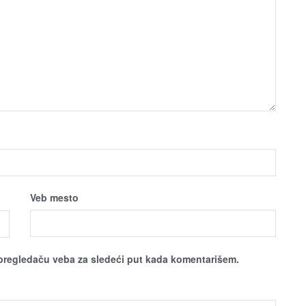
Veb mesto
pregledaču veba za sledeći put kada komentarišem.