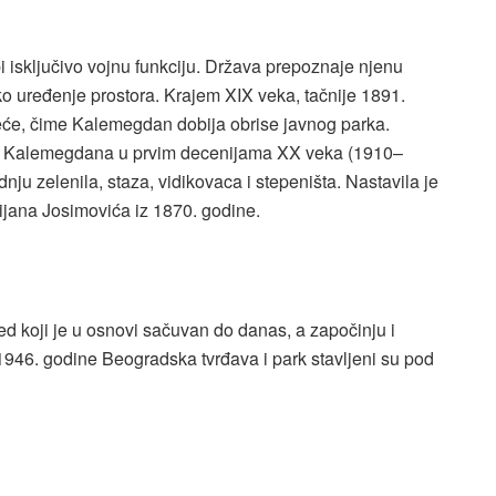
isključivo vojnu funkciju. Država prepoznaje njenu
sko uređenje prostora. Krajem XIX veka, tačnije 1891.
eće, čime Kalemegdan dobija obrise javnog parka.
nja Kalemegdana u prvim decenijama XX veka (1910–
nju zelenila, staza, vidikovaca i stepeništa. Nastavila je
lijana Josimovića iz 1870. godine.
d koji je u osnovi sačuvan do danas, a započinju i
1946. godine Beogradska tvrđava i park stavljeni su pod