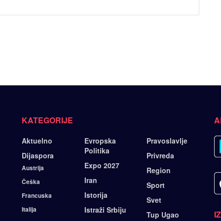
KATEGORIJE
A
Aktuelno
Evropska
Pravoslavlje
Politika
Dijaspora
Privreda
Expo 2027
Austrija
Region
Iran
Češka
Sport
Istorija
Francuska
Svet
Italija
Istraži Srbiju
I
Tup Ugao