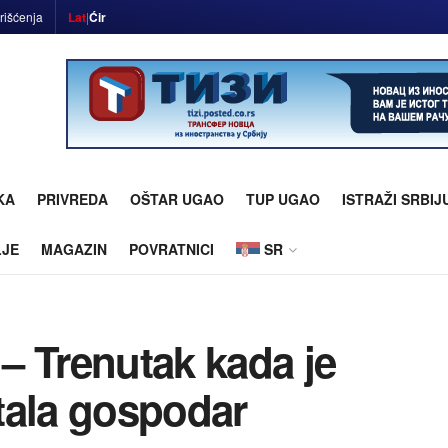
rišćenja
Lat
|
Ćir
KA
PRIVREDA
OŠTAR UGAO
TUP UGAO
ISTRAŽI SRBIJ
LJE
MAGAZIN
POVRATNICI
SR
– Trenutak kada je
tala gospodar