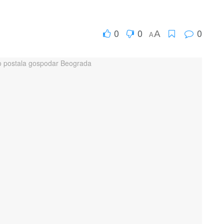
0
0
0
A
A