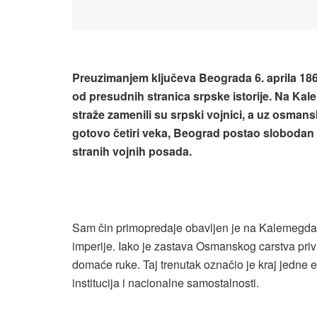
Preuzimanjem ključeva Beograda 6. aprila 186
od presudnih stranica srpske istorije. Na Ka
straže zamenili su srpski vojnici, a uz osmans
gotovo četiri veka, Beograd postao slobodan g
stranih vojnih posada.
Sam čin primopredaje obavljen je na Kalemegda
imperije. Iako je zastava Osmanskog carstva priv
domaće ruke. Taj trenutak označio je kraj jedne 
institucija i nacionalne samostalnosti.