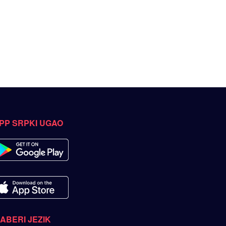
PP SRPKI UGAO
ZABERI JEZIK