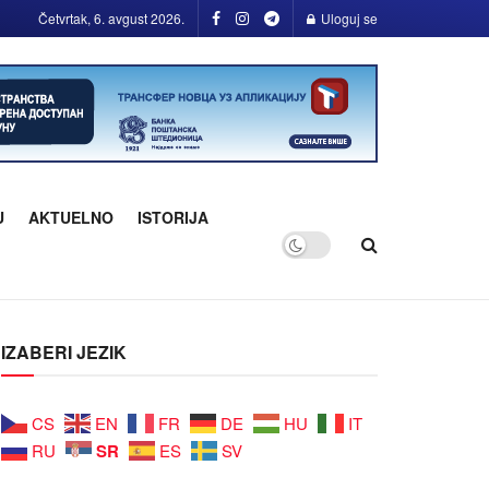
Četvrtak, 6. avgust 2026.
Uloguj se
U
AKTUELNO
ISTORIJA
IZABERI JEZIK
CS
EN
FR
DE
HU
IT
SR
RU
ES
SV