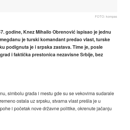
FOTO: kompas
7. godine, Knez Mihailo Obrenović ispisao je jednu
lemegdanu je turski komandant predao vlast, turske
ku podignuta je i srpska zastava. Time je, posle
rad i faktička prestonica nezavisne Srbije, bez
nu, simbolu grada i mestu gde su se vekovima sudarale
remeno ostala uz srpsku, stvarna vlast prešla je u
epohe i početak nove državne politike, okrenute jačanju