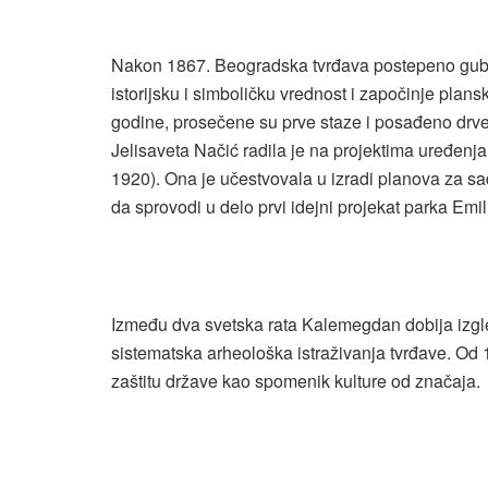
Nakon 1867. Beogradska tvrđava postepeno gubi 
istorijsku i simboličku vrednost i započinje plan
godine, prosečene su prve staze i posađeno drv
Jelisaveta Načić radila je na projektima uređe
1920). Ona je učestvovala u izradi planova za sad
da sprovodi u delo prvi idejni projekat parka Emi
Između dva svetska rata Kalemegdan dobija izgle
sistematska arheološka istraživanja tvrđave. Od 
zaštitu države kao spomenik kulture od značaja.