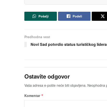
Pošalji
Podeli
Predhodna vest
Novi Sad potvrdio status turističkog lidera
Ostavite odgovor
Vaša adresa e-pošte neće biti obјavljena.
Neophodna p
Komentar
*