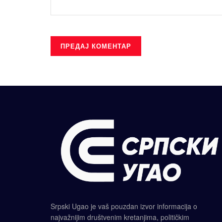
Srpski Ugao je vaš pouzdan izvor informacija o
najvažnijim društvenim kretanjima, političkim