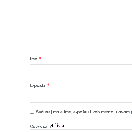
Ime
*
E-pošta
*
Sačuvaј moјe ime, e-poštu i veb mesto u ovom 
Čovek sam