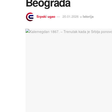
Beograda
Srpski ugao
20.01.2026
u
Istorija