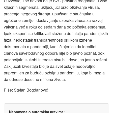
U izveštaju se navodi da je SZO pravilno reagovala u više
ključnih segmenata, uključujući brzo otkrivanje virusa,
praćenje njegovog širenja, upućivanje stručnjaka u
ugrožene zemlje i dostavljanje uzoraka virusa za razvoj
vakcina već u roku od sedam dana od početka epidemije.
Ipak, eksperti su kritikovali složenu definiciju pandemijskih
faza, nedostatak transparentnosti prilikom izmene
dokumenata o pandemiji, kao i činjenicu da identitet
članova savetodavnog odbora nije bio javno poznat, dok
potencijalni sukobi interesa nisu bili dovoljno jasno rešeni.
Zaključak izveštaja bio je da svet ostaje nedovoljno
pripremljen za buduću ozbiljnu pandemiju, koja bi mogla
da odnese desetine miliona života.
Piše: Stefan Bogdanović
Napomena o autorskim pravima: