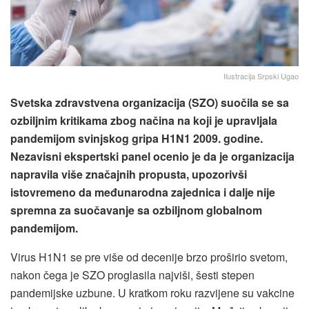
Ilustracija Srpski Ugao
Svetska zdravstvena organizacija (SZO) suočila se sa
ozbiljnim kritikama zbog načina na koji je upravljala
pandemijom svinjskog gripa H1N1 2009. godine.
Nezavisni ekspertski panel ocenio je da je organizacija
napravila više značajnih propusta, upozorivši
istovremeno da međunarodna zajednica i dalje nije
spremna za suočavanje sa ozbiljnom globalnom
pandemijom.
Virus H1N1 se pre više od decenije brzo proširio svetom,
nakon čega je SZO proglasila najviši, šesti stepen
pandemijske uzbune. U kratkom roku razvijene su vakcine