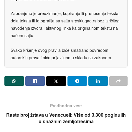
Zabranjeno je preuzimanje, kopiranje ili prenošenje teksta,
dela teksta ili fotografija sa sajta srpskiugao.rs bez izričitog
navođenja izvora i aktivnog linka ka originalnom tekstu na
našem sajtu.
Svako kršenje ovog pravila biće smatrano povredom
autorskih prava i biće prijavljeno u skladu sa zakonom.
Predhodna vest
Raste broj žrtava u Venecueli: Više od 3.300 poginulih
u snažnim zemljotresima