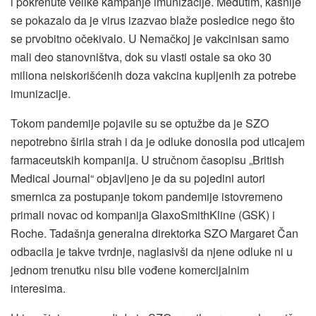
i pokrenute velike kampanje imunizacije. Međutim, kasnije
se pokazalo da je virus izazvao blaže posledice nego što
se prvobitno očekivalo. U Nemačkoj je vakcinisan samo
mali deo stanovništva, dok su vlasti ostale sa oko 30
miliona neiskorišćenih doza vakcina kupljenih za potrebe
imunizacije.
Tokom pandemije pojavile su se optužbe da je SZO
nepotrebno širila strah i da je odluke donosila pod uticajem
farmaceutskih kompanija. U stručnom časopisu „British
Medical Journal“ objavljeno je da su pojedini autori
smernica za postupanje tokom pandemije istovremeno
primali novac od kompanija GlaxoSmithKline (GSK) i
Roche. Tadašnja generalna direktorka SZO Margaret Čan
odbacila je takve tvrdnje, naglasivši da njene odluke ni u
jednom trenutku nisu bile vođene komercijalnim
interesima.