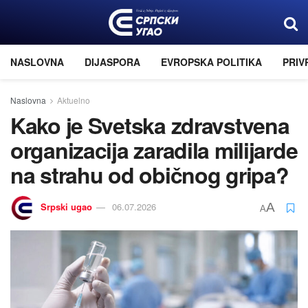
NASLOVNA
DIJASPORA
EVROPSKA POLITIKA
PRIV
Naslovna
Aktuelno
Kako je Svetska zdravstvena
organizacija zaradila milijarde
na strahu od običnog gripa?
Srpski ugao
06.07.2026
A
A