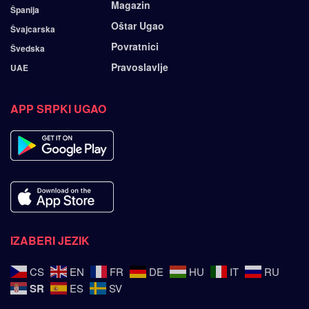
Magazin
Španija
Oštar Ugao
Švajcarska
Povratnici
Švedska
Pravoslavlje
UAE
APP SRPKI UGAO
IZABERI JEZIK
CS
EN
FR
DE
HU
IT
RU
SR
ES
SV