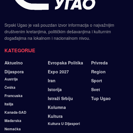
Srpski Ugao je vaš pouzdan izvor informacija o najvažnijim
društvenim kretanjima, političkim dešavanjima i kulturnim
događajima na lokalnom i nacionalnom nivou.
KATEGORIJE
Aktuelno
Evropska Politika
Privreda
Dijaspora
Expo 2027
Region
Austrija
Iran
Sport
Češka
Istorija
Svet
Francuska
Istraži Srbiju
Tup Ugao
Italija
Kolumna
Kanada-SAD
Kultura
Mađarska
Kultura U Dijaspori
Nemačka