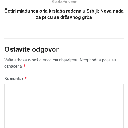
Sledeća vest
Četiri mladunca orla krstaša rođena u Srbiji: Nova nada
za pticu sa državnog grba
Ostavite odgovor
Vaša adresa e-pošte neće biti obјavljena.
Neophodna polja su
označena
*
Komentar
*