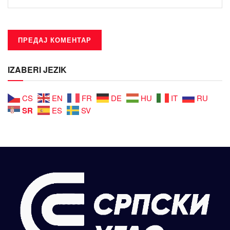
IZABERI JEZIK
CS
EN
FR
DE
HU
IT
RU
SR
ES
SV