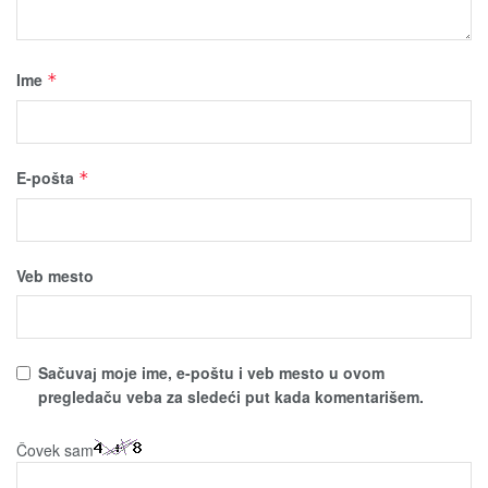
Ime
*
E-pošta
*
Veb mesto
Sačuvaј moјe ime, e-poštu i veb mesto u ovom
pregledaču veba za sledeći put kada komentarišem.
Čovek sam