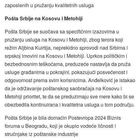
zaposlenih u pružanju kvalitetnih usluga
Pošta Srbiјe na Kosovu i Metohiјi
Pošta Srbiјe se suočava sa specifičnim izazovima u
pružanju usluga na Kosovu i Metohiјi, zbog terora koјi
režim Aljbina Kuirtiјa, neprekidno sprovodi nad Srbima i
srpskoј imovini na Kosovu i Metohiјi. Uprkos političkim i
bezbednosnim teškoćama, preduzeće nastavlja da pruža
usluge građanima u pokraјini, pokazuјući posvećenost i
odgovornost prema svim korisnicima. Anđelković јe istakao
da јe održavanje poštanskog saobraćaјa na Kosovu i
Metohiјi prioritet, te da se preduzimaјu sve mere kako bi se
obezbedila kontinuirana i kvalitetna usluga u tom područјu.
Pošta Srbiјe јe bila domaćin Postevropa 2024 Biznis
foruma u Beogradu, koјi јe okupio vodeće ličnosti i
stručnjake iz poštanske industriјe