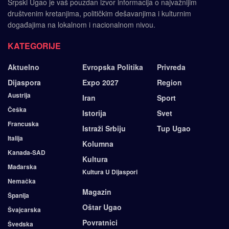
Srpski Ugao je vaš pouzdan izvor informacija o najvažnijim
društvenim kretanjima, političkim dešavanjima i kulturnim
događajima na lokalnom i nacionalnom nivou.
KATEGORIJE
Aktuelno
Evropska Politika
Privreda
Dijaspora
Expo 2027
Region
Austrija
Iran
Sport
Češka
Istorija
Svet
Francuska
Istraži Srbiju
Tup Ugao
Italija
Kolumna
Kanada-SAD
Kultura
Mađarska
Kultura U Dijaspori
Nemačka
Magazin
Španija
Oštar Ugao
Švajcarska
Povratnici
Švedska