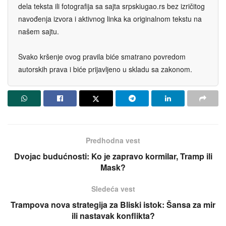
dela teksta ili fotografija sa sajta srpskiugao.rs bez izričitog
navođenja izvora i aktivnog linka ka originalnom tekstu na
našem sajtu.
Svako kršenje ovog pravila biće smatrano povredom
autorskih prava i biće prijavljeno u skladu sa zakonom.
Predhodna vest
Dvoјac budućnosti: Ko јe zapravo kormilar, Tramp ili
Mask?
Sledeća vest
Trampova nova strategiјa za Bliski istok: Šansa za mir
ili nastavak konflikta?