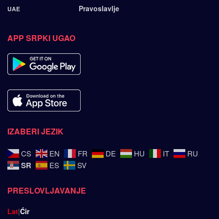
Pravoslavlje
UAE
APP SRPKI UGAO
IZABERI JEZIK
CS
EN
FR
DE
HU
IT
RU
SR
ES
SV
PRESLOVLJAVANJE
Lat
|
Ćir