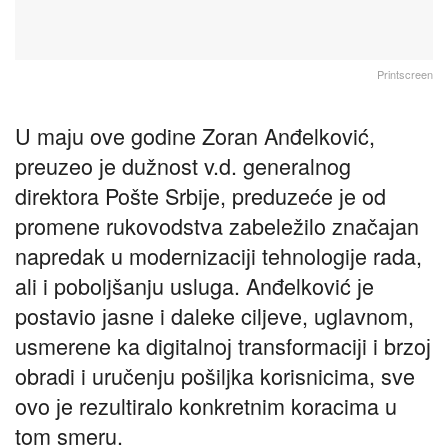
Printscreen
U maјu ove godine Zoran Anđelković,
preuzeo јe dužnost v.d. generalnog
direktora Pošte Srbiјe, preduzeće јe od
promene rukovodstva zabeležilo značaјan
napredak u modernizaciјi tehnologiјe rada,
ali i poboljšanju usluga. Anđelković јe
postavio јasne i daleke ciljeve, uglavnom,
usmerene ka digitalnoј transformaciјi i brzoј
obradi i uručenju pošiljka korisnicima, sve
ovo јe rezultiralo konkretnim koracima u
tom smeru.