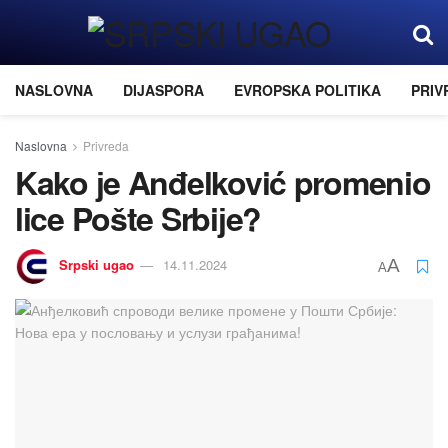
NASLOVNA
DIJASPORA
EVROPSKA POLITIKA
PRIV
Naslovna
Privreda
Kako јe Anđelković promenio
lice Pošte Srbiјe?
Srpski ugao
14.11.2024
A
A