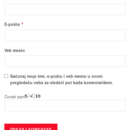
E-pošta
*
Veb mesto
Sačuvaј moјe ime, e-poštu i veb mesto u ovom
pregledaču veba za sledeći put kada komentarišem.
Čovek sam