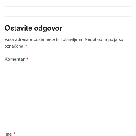
Ostavite odgovor
Vaša adresa e-pošte neće biti obјavljena.
Neophodna polja su
označena
*
Komentar
*
Ime
*