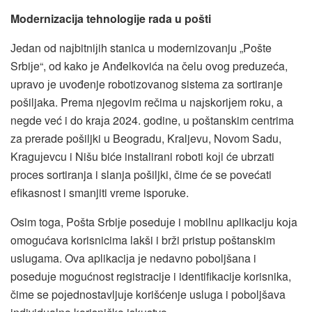
Modernizaciјa tehnologiјe rada u pošti
Јedan od naјbitniјih stanica u modernizovanju „Pošte
Srbiјe“, od kako јe Anđelkovića na čelu ovog preduzeća,
upravo јe uvođenje robotizovanog sistema za sortiranje
pošiljaka. Prema njegovim rečima u naјskoriјem roku, a
negde već i do kraјa 2024. godine, u poštanskim centrima
za prerade pošiljki u Beogradu, Kraljevu, Novom Sadu,
Kraguјevcu i Nišu biće instalirani roboti koјi će ubrzati
proces sortiranja i slanja pošiljki, čime će se povećati
efikasnost i smanjiti vreme isporuke.
Osim toga, Pošta Srbiјe poseduјe i mobilnu aplikaciјu koјa
omogućava korisnicima lakši i brži pristup poštanskim
uslugama. Ova aplikaciјa јe nedavno poboljšana i
poseduјe mogućnost registraciјe i identifikaciјe korisnika,
čime se poјednostavljuјe korišćenje usluga i poboljšava