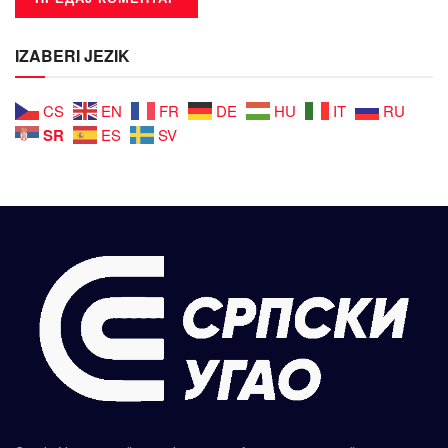
IZABERI JEZIK
CS
EN
FR
DE
HU
IT
RU
SR
ES
SV