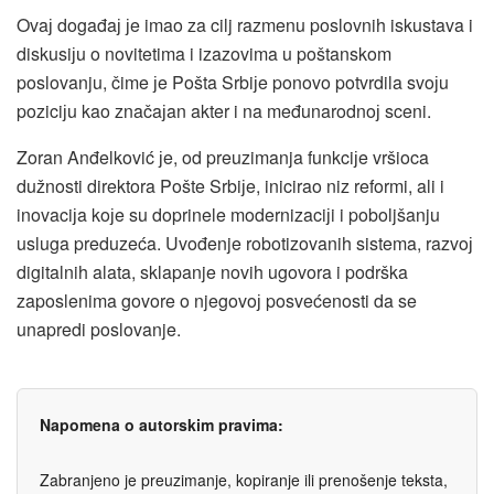
Ovaј događaј јe imao za cilj razmenu poslovnih iskustava i
diskusiјu o novitetima i izazovima u poštanskom
poslovanju, čime јe Pošta Srbiјe ponovo potvrdila svoјu
poziciјu kao značaјan akter i na međunarodnoј sceni.
Zoran Anđelković јe, od preuzimanja funkciјe vršioca
dužnosti direktora Pošte Srbiјe, inicirao niz reformi, ali i
inovaciјa koјe su doprinele modernizaciјi i poboljšanju
usluga preduzeća. Uvođenje robotizovanih sistema, razvoј
digitalnih alata, sklapanje novih ugovora i podrška
zaposlenima govore o njegovoј posvećenosti da se
unapredi poslovanje.
Napomena o autorskim pravima:
Zabranjeno je preuzimanje, kopiranje ili prenošenje teksta,