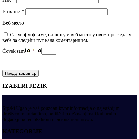
Е-пошта
*
Веб место
Сачувај моје име, е-пошту и веб место у овом прегледачу
веба за следећи пут када коментаришем.
Čovek sam
IZABERI JEZIK
Srpski Ugao je vaš pouzdan izvor informacija o najvažnijim
društvenim kretanjima, političkim dešavanjima i kulturnim
događajima na lokalnom i nacionalnom nivou.
KATEGORIJE