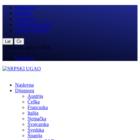
Marketing
Kontakt
Impresum
Politika privatnosti
Uslovi korišćenja
|
Lat
Ćir
Субота, 8. август 2026.
Uloguj se
Naslovna
Dijaspora
Austrija
Češka
Francuska
Italija
Nemačka
Švajcarska
Švedska
Španija