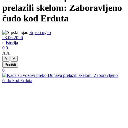
prelazili skelom: Zaboravljeno
čudo kod Erduta
Srpski ugao
23.06.2026
u
Istorija
0
0
A
A
A
A
Poništi
0