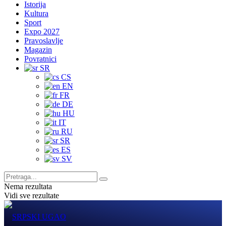
Istorija
Kultura
Sport
Expo 2027
Pravoslavlje
Magazin
Povratnici
SR
CS
EN
FR
DE
HU
IT
RU
SR
ES
SV
Nema rezultata
Vidi sve rezultate