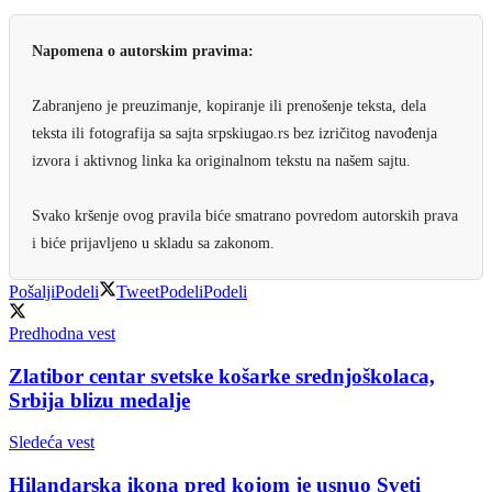
Napomena o autorskim pravima:
Zabranjeno je preuzimanje, kopiranje ili prenošenje teksta, dela
teksta ili fotografija sa sajta srpskiugao.rs bez izričitog navođenja
izvora i aktivnog linka ka originalnom tekstu na našem sajtu.
Svako kršenje ovog pravila biće smatrano povredom autorskih prava
i biće prijavljeno u skladu sa zakonom.
Pošalji
Podeli
Tweet
Podeli
Podeli
Predhodna vest
Zlatibor centar svetske košarke srednjoškolaca,
Srbija blizu medalje
Sledeća vest
Hilandarska ikona pred kojom je usnuo Sveti