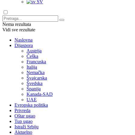
SV
Nema rezultata
Vidi sve rezultate
Naslovna
Dijaspora
Austrija
Češka
Francuska
Italija
Nemačka
Švajcarska
Švedska
Španija
Kanada-SAD
UAE
Evropska politika
Privreda
Oštar ugao
Tup ugao
Istraži Srbiju
Aktuelno