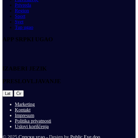
Privreda
Region
Sport
Svet
Tup ugao
APP SRPKI UGAO
IZABERI JEZIK
PRESLOVLJAVANJE
|
Lat
Ćir
Marketing
Kontakt
Impresum
Politika privatnosti
Uslovi korišćenja
© 2025
Српски угао
- Design by
Public Eye doo
.