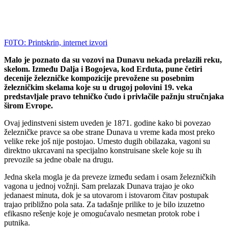
F0TO: Printskrin, internet izvori
Malo je poznato da su vozovi na Dunavu nekada prelazili reku,
skelom. Između Dalja i Bogojeva, kod Erduta, pune četiri
decenije železničke kompozicije prevožene su posebnim
železničkim skelama koje su u drugoj polovini 19. veka
predstavljale pravo tehničko čudo i privlačile pažnju stručnjaka
širom Evrope.
Ovaj jedinstveni sistem uveden je 1871. godine kako bi povezao
železničke pravce sa obe strane Dunava u vreme kada most preko
velike reke još nije postojao. Umesto dugih obilazaka, vagoni su
direktno ukrcavani na specijalno konstruisane skele koje su ih
prevozile sa jedne obale na drugu.
Jedna skela mogla je da preveze između sedam i osam železničkih
vagona u jednoj vožnji. Sam prelazak Dunava trajao je oko
jedanaest minuta, dok je sa utovarom i istovarom čitav postupak
trajao približno pola sata. Za tadašnje prilike to je bilo izuzetno
efikasno rešenje koje je omogućavalo nesmetan protok robe i
putnika.