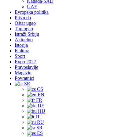
Kanada-SAD
UAE
Evropska politika
Privreda
Oštar ugao
Tup ugao
Istraži Srbiju
Aktuelno
Istorija
Kultura
Sport
Expo 2027
Pravoslavlje
Magazin
Povratnici
SR
CS
EN
FR
DE
HU
IT
RU
SR
ES