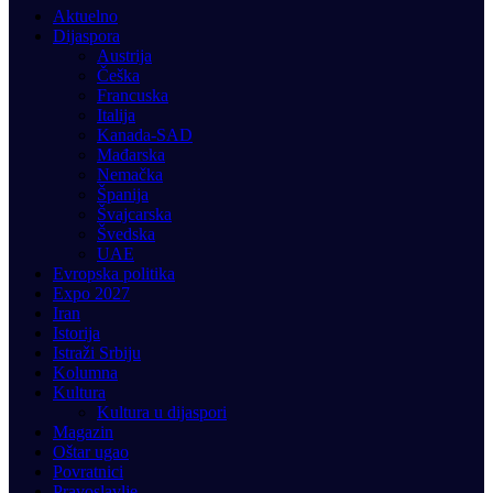
Aktuelno
Dijaspora
Austrija
Češka
Francuska
Italija
Kanada-SAD
Mađarska
Nemačka
Španija
Švajcarska
Švedska
UAE
Evropska politika
Expo 2027
Iran
Istorija
Istraži Srbiju
Kolumna
Kultura
Kultura u dijaspori
Magazin
Oštar ugao
Povratnici
Pravoslavlje