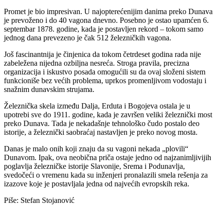
Promet je bio impresivan. U najopterećenijim danima preko Dunava
je prevoženo i do 40 vagona dnevno. Posebno je ostao upamćen 6.
septembar 1878. godine, kada je postavljen rekord – tokom samo
jednog dana prevezeno je čak 512 železničkih vagona.
Još fascinantnija je činjenica da tokom četrdeset godina rada nije
zabeležena nijedna ozbiljna nesreća. Stroga pravila, precizna
organizacija i iskustvo posada omogućili su da ovaj složeni sistem
funkcioniše bez većih problema, uprkos promenljivom vodostaju i
snažnim dunavskim strujama.
Železnička skela između Dalja, Erduta i Bogojeva ostala je u
upotrebi sve do 1911. godine, kada je završen veliki železnički most
preko Dunava. Tada je nekadašnje tehnološko čudo postalo deo
istorije, a železnički saobraćaj nastavljen je preko novog mosta.
Danas je malo onih koji znaju da su vagoni nekada „plovili“
Dunavom. Ipak, ova neobična priča ostaje jedno od najzanimljivijih
poglavlja železničke istorije Slavonije, Srema i Podunavlja,
svedočeći o vremenu kada su inženjeri pronalazili smela rešenja za
izazove koje je postavljala jedna od najvećih evropskih reka.
Piše: Stefan Stojanović