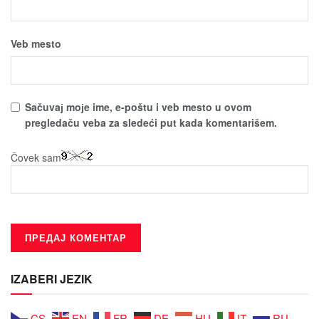
Veb mesto
Sačuvaј moјe ime, e-poštu i veb mesto u ovom
pregledaču veba za sledeći put kada komentarišem.
Čovek sam
IZABERI JEZIK
CS
EN
FR
DE
HU
IT
RU