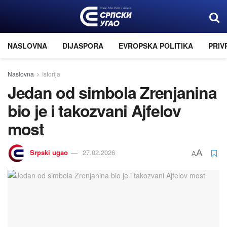
NASLOVNA
DIJASPORA
EVROPSKA POLITIKA
PRIV
Naslovna
Istorija
Jedan od simbola Zrenjanina
bio je i takozvani Ajfelov
most
Srpski ugao
27.02.2026
A
A