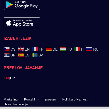
IZABERI JEZIK
CS
EN
FR
DE
HU
IT
RU
SR
ES
SV
PRESLOVLJAVANJE
Lat
|
Ćir
Marketing
Kontakt
Impresum
Politika privatnosti
Uslovi korišćenja