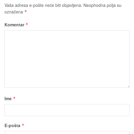
Vaša adresa e-pošte neće biti obјavljena.
Neophodna polja su
označena
*
Komentar
*
Ime
*
E-pošta
*