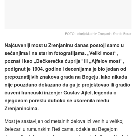
FOTO: Istorijski arhiv Zrenjanin, Đorđe Berar
Najčuveniji most u Zrenjaninu danas postoji samo u
sećanjima i na starim fotografijama. „Veliki most“,
poznat i kao „Bečkerečka ćuprija“ ili „Ajfelov most“,
podignut je 1904. godine i decenijama je bio jedan od
prepoznatljivih znakova grada na Begeju. Iako nikada
nije pouzdano dokazano da ga je projektovao ili gradio
čuveni francuski inženjer Gustav Ajfel, legenda o
njegovom poreklu duboko se ukorenila među
Zrenjanincima.
Most je sastavljen od metalnih delova izlivenih u velikoj
železari u rumunskim Rešicama, odakle su Begejom