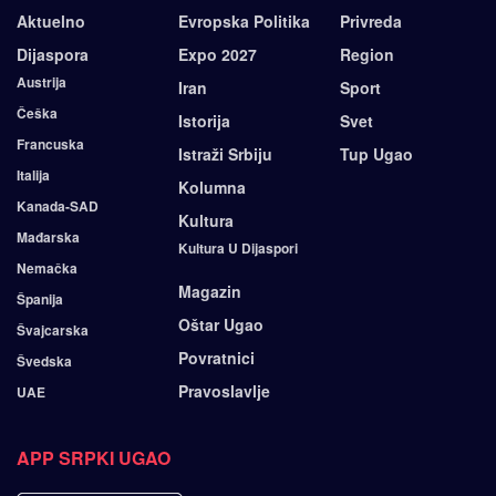
Aktuelno
Evropska Politika
Privreda
Dijaspora
Expo 2027
Region
Austrija
Iran
Sport
Češka
Istorija
Svet
Francuska
Istraži Srbiju
Tup Ugao
Italija
Kolumna
Kanada-SAD
Kultura
Mađarska
Kultura U Dijaspori
Nemačka
Magazin
Španija
Oštar Ugao
Švajcarska
Povratnici
Švedska
Pravoslavlje
UAE
APP SRPKI UGAO