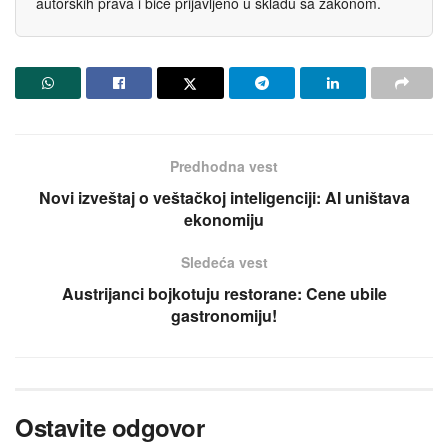
autorskih prava i biće prijavljeno u skladu sa zakonom.
Predhodna vest
Novi izveštaj o veštačkoj inteligenciji: AI uništava
ekonomiju
Sledeća vest
Austrijanci bojkotuju restorane: Cene ubile
gastronomiju!
Ostavite odgovor