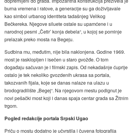
dopremljeni do grada. Impozantna konstrukcija preživela je
burna vremena i ratove, a generacije su ga doživljavale
kao simbol urbanog identiteta tadašnjeg Velikog
Bečkereka. Njegove siluete ostale su upamćene i u
narodnoj pesmi „Četir’ konja debela“, u kojoj se pominje
prelazak preko mosta na Begeju.
Sudbina mu, međutim, nije bila naklonjena. Godine 1969.
most je rasklopljen i isečen u staro gvožđe. O tom
događaju sačuvan je i filmski zapis. Od nekadašnje ćuprije
ostalo je tek nekoliko gvozdenih ukrasa sa portala,
takozvanih fijala, koje se danas nalaze na ulazu u
brodogradilište „Begej“. Na njegovom mestu podignut je
novi pešački most koji i danas spaja centar grada sa Žitnim
trgom.
Pogled redakcije portala Srpski Ugao
Priču o mostu dodatno je učvrstila i čuvena fotografija