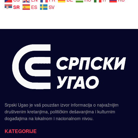
SR
ES
SV
Srpski Ugao je vaš pouzdan izvor informacija o najvažnijim
društvenim kretanjima, političkim dešavanjima i kulturnim
događajima na lokalnom i nacionalnom nivou.
KATEGORIJE