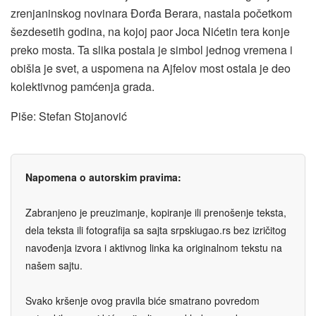
zrenjaninskog novinara Đorđa Berara, nastala početkom
šezdesetih godina, na kojoj paor Joca Nićetin tera konje
preko mosta. Ta slika postala je simbol jednog vremena i
obišla je svet, a uspomena na Ajfelov most ostala je deo
kolektivnog pamćenja grada.
Piše: Stefan Stojanović
Napomena o autorskim pravima:
Zabranjeno je preuzimanje, kopiranje ili prenošenje teksta,
dela teksta ili fotografija sa sajta srpskiugao.rs bez izričitog
navođenja izvora i aktivnog linka ka originalnom tekstu na
našem sajtu.
Svako kršenje ovog pravila biće smatrano povredom