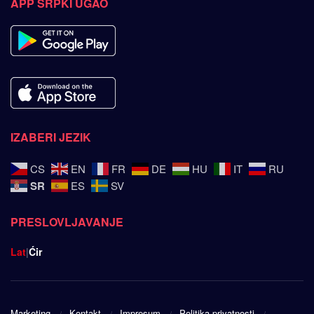
APP SRPKI UGAO
IZABERI JEZIK
CS
EN
FR
DE
HU
IT
RU
SR
ES
SV
PRESLOVLJAVANJE
Lat
|
Ćir
Marketing
Kontakt
Impresum
Politika privatnosti