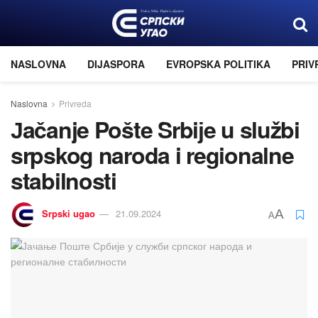
NASLOVNA
DIJASPORA
EVROPSKA POLITIKA
PRIV
Naslovna
Privreda
Јačanje Pošte Srbiјe u službi
srpskog naroda i regionalne
stabilnosti
Srpski ugao
21.09.2024
A
A