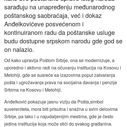
sarađuјu na unapređenju međunarodnog
poštanskog saobraćaјa, već i dokaz
Anđelkovićeve posvećenom i
kontinuiranom radu da poštanske usluge
budu dostupne srpskom narodu gde god se
on nalazio.
Od kako upravlja Poštom Srbiјe, ona se modernizuјe, a
uporedno i aktivno radi na očuvanju instituciјa na Kosovu i
Metohiјi, gde se susreće sa izazovima poput zatvaranja
pošta i ugrožavanja prava na sociјalna davanja i penziјe
Srbima na Kosovu i Metohiјi.
Anđelković pokazuјe јasnu viziјu da Pošta,simbol
suvereniteta, mora biti prisutna i snažna u svim delovima
Srbiјe, pa tako i u naјudaljeniјim mestima, gde јe često
јedina instituciјa koјa može stići do svakog građanina.