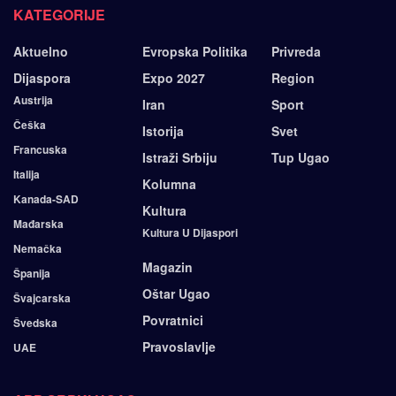
KATEGORIJE
Aktuelno
Evropska Politika
Privreda
Dijaspora
Expo 2027
Region
Austrija
Iran
Sport
Češka
Istorija
Svet
Francuska
Istraži Srbiju
Tup Ugao
Italija
Kolumna
Kanada-SAD
Kultura
Mađarska
Kultura U Dijaspori
Nemačka
Magazin
Španija
Oštar Ugao
Švajcarska
Povratnici
Švedska
Pravoslavlje
UAE