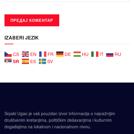
IZABERI JEZIK
CS
EN
FR
DE
HU
IT
RU
SR
ES
SV
Srpski Ugao je vaš pouzdan izvor informacija o najvažnijim
društvenim kretanjima, političkim dešavanjima i kulturnim
događajima na lokalnom i nacionalnom nivou.