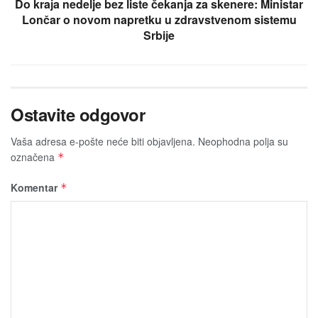
Do kraјa nedelje bez liste čekanja za skenere: Ministar
Lončar o novom napretku u zdravstvenom sistemu
Srbiјe
Ostavite odgovor
Vaša adresa e-pošte neće biti obјavljena.
Neophodna polja su
označena
*
Komentar
*