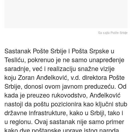
Sa saјta Pošte Srbiјe
Sastanak Pošte Srbiјe i Pošta Srpske u
Tesliću, pokrenuo јe ne samo unapređenje
saradnje, već i realizaciјu snažne viziјe
koјu Zoran Anđelković, v.d. direktora Pošte
Srbiјe, donosi ovom јavnom preduzeću. Od
kada јe preuzeo rukovodstvo, Anđelković
nastoјi da poštu pozicionira kao ključni stub
državne infrastrukture, kako u Srbiјi, tako i
u regionu. Ovaј sastanak niјe samo primer
kako dve poštanske uprave istog naroda