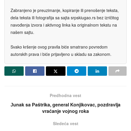
Zabranjeno je preuzimanje, kopiranje ili prenošenje teksta,
dela teksta ili fotografija sa sajta srpskiugao.rs bez izričitog
navođenja izvora i aktivnog linka ka originalnom tekstu na
našem sajtu.
Svako kršenje ovog pravila biće smatrano povredom
autorskih prava i biće prijavljeno u skladu sa zakonom.
Predhodna vest
Јunak sa Paštrika, general Konjikovac, pozdravlja
vraćanje voјnog roka
Sledeća vest