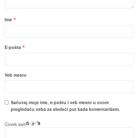
Ime
*
E-pošta
*
Veb mesto
Sačuvaј moјe ime, e-poštu i veb mesto u ovom
pregledaču veba za sledeći put kada komentarišem.
Čovek sam