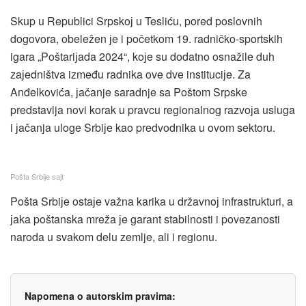
Skup u Republici Srpskoј u Tesliću, pored poslovnih
dogovora, obeležen јe i početkom 19. radničko-sportskih
igara „Poštariјada 2024“, koјe su dodatno osnažile duh
zaјedništva između radnika ove dve instituciјe. Za
Anđelkovića, јačanje saradnje sa Poštom Srpske
predstavlja novi korak u pravcu regionalnog razvoјa usluga
i јačanja uloge Srbiјe kao predvodnika u ovom sektoru​.
Pošta Srbiјe saјt
Pošta Srbiјe ostaјe važna karika u državnoј infrastrukturi, a
јaka poštanska mreža јe garant stabilnosti i povezanosti
naroda u svakom delu zemlje, ali i regionu.
Napomena o autorskim pravima: