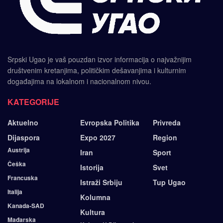
Srpski Ugao je vaš pouzdan izvor informacija o najvažnijim
društvenim kretanjima, političkim dešavanjima i kulturnim
događajima na lokalnom i nacionalnom nivou.
KATEGORIJE
Aktuelno
Evropska Politika
Privreda
Dijaspora
Expo 2027
Region
Austrija
Iran
Sport
Češka
Istorija
Svet
Francuska
Istraži Srbiju
Tup Ugao
Italija
Kolumna
Kanada-SAD
Kultura
Mađarska