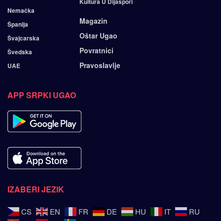
Kultura U Dijaspori
Nemačka
Magazin
Španija
Oštar Ugao
Švajcarska
Povratnici
Švedska
Pravoslavlje
UAE
APP SRPKI UGAO
IZABERI JEZIK
CS
EN
FR
DE
HU
IT
RU