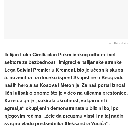
Foto: Printskrin
Italijan Luka Girelli, član Pokrajinskog odbora i šef
sektora za bezbednost i imigracije italijanske stranke
Lega Salvini Premier u Kremoni, bio je učesnik skupa
5. novembra na dočeku ispred Skupštine u Beogradu
naših heroja sa Kosova i Metohije. Za naš portal iznosi
lični utisak o onome što je video na ulicama prestonice.
Kaže da ga je „šokirala okrutnost, vulgarnost i
agresija“ okupljenih demonstranata u blizini koji po
njegovim rečima, „žele da preuzmu vlast i na taj način
svrgnu vladu predsednika Aleksandra Vučića“.