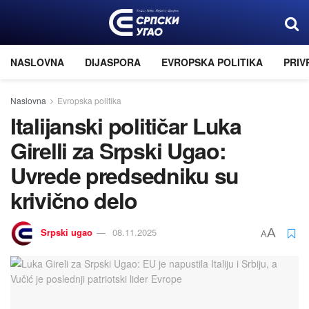
NASLOVNA
DIJASPORA
EVROPSKA POLITIKA
PRIV
Naslovna
Evropska politika
Italijanski političar Luka
Girelli za Srpski Ugao:
Uvrede predsedniku su
krivično delo
Srpski ugao
08.11.2025
A
A