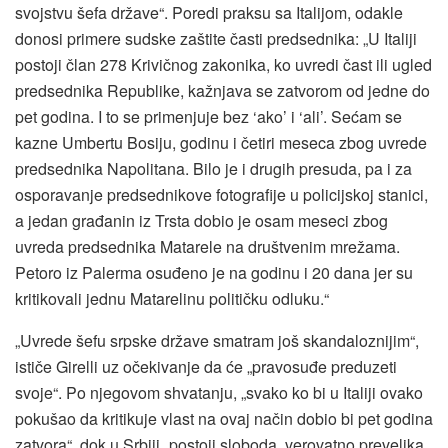
svojstvu šefa države“. Poredi praksu sa Italijom, odakle
donosi primere sudske zaštite časti predsednika: „U Italiji
postoji član 278 Krivičnog zakonika, ko uvredi čast ili ugled
predsednika Republike, kažnjava se zatvorom od jedne do
pet godina. I to se primenjuje bez ‘ako’ i ‘ali’. Sećam se
kazne Umbertu Bosiju, godinu i četiri meseca zbog uvrede
predsednika Napolitana. Bilo je i drugih presuda, pa i za
osporavanje predsednikove fotografije u policijskoj stanici,
a jedan građanin iz Trsta dobio je osam meseci zbog
uvreda predsednika Matarele na društvenim mrežama.
Petoro iz Palerma osuđeno je na godinu i 20 dana jer su
kritikovali jednu Matarelinu političku odluku.“
„Uvrede šefu srpske države smatram još skandaloznijim“,
ističe Girelli uz očekivanje da će „pravosuđe preduzeti
svoje“. Po njegovom shvatanju, „svako ko bi u Italiji ovako
pokušao da kritikuje vlast na ovaj način dobio bi pet godina
zatvora“, dok u Srbiji „postoji sloboda, verovatno prevelika,