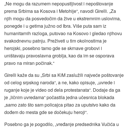
„Ne mogu da razumem nepopustljivost i nepoštovanje
prema Srbima sa Kosova i Metohije“, navodi Girelli. „Za
njih mogu da posvedočim da žive u ekstremnim uslovima,
ponegde i u getima južno od Ibra. Više puta sam iz
humanitarnih razloga, putovao na Kosovo i gledao njihovu
svakodnevnu patnju. Preživeti u tim okolnostima je
herojski, posebno tamo gde se skrnave grobovi i
uništavaju pravoslavna groblja, kao da im se osporava
pravo na miran počinak.“
Girelli kaže da su „Srbi sa KiM zaslužili najveće poštovanje
od celog srpskog naroda“, a ne, kako opisuje, „uvrede i
ruganje koje je video od dela protestanata“. Dodaje da ga
je „ličnim uvredama“ počastila jedna učesnica blokada
„samo zato što sam policajca pitao za uputstvo kako da
dođem do mesta gde se dočekuju heroji“.
Posebno ga je pogodilo, „vređanje predsednika Vučića u