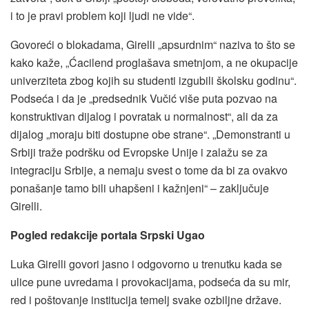
i to je pravi problem koji ljudi ne vide“.
Govoreći o blokadama, Girelli „apsurdnim“ naziva to što se
kako kaže, „Ćacilend proglašava smetnjom, a ne okupacije
univerziteta zbog kojih su studenti izgubili školsku godinu“.
Podseća i da je „predsednik Vučić više puta pozvao na
konstruktivan dijalog i povratak u normalnost“, ali da za
dijalog „moraju biti dostupne obe strane“. „Demonstranti u
Srbiji traže podršku od Evropske Unije i zalažu se za
integraciju Srbije, a nemaju svest o tome da bi za ovakvo
ponašanje tamo bili uhapšeni i kažnjeni“ – zaključuje
Girelli.
Pogled redakcije portala Srpski Ugao
Luka Girelli govori jasno i odgovorno u trenutku kada se
ulice pune uvredama i provokacijama, podseća da su mir,
red i poštovanje institucija temelj svake ozbiljne države.