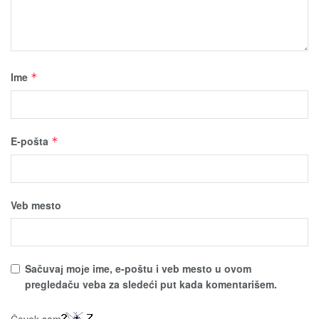
Ime
*
E-pošta
*
Veb mesto
Sačuvaј moјe ime, e-poštu i veb mesto u ovom
pregledaču veba za sledeći put kada komentarišem.
Čovek sam