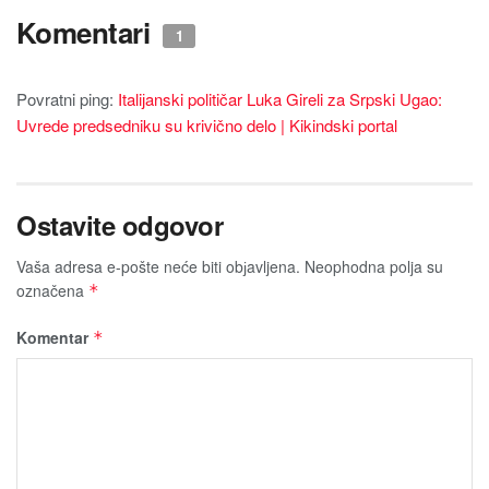
Komentari
1
Povratni ping:
Italiјanski političar Luka Gireli za Srpski Ugao:
Uvrede predsedniku su krivično delo | Kikindski portal
Ostavite odgovor
Vaša adresa e-pošte neće biti obјavljena.
Neophodna polja su
označena
*
Komentar
*