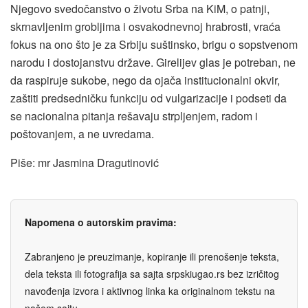
Njegovo svedočanstvo o životu Srba na KiM, o patnji,
skrnavljenim grobljima i osvakodnevnoj hrabrosti, vraća
fokus na ono što je za Srbiju suštinsko, brigu o sopstvenom
narodu i dostojanstvu države. Girelijev glas je potreban, ne
da raspiruje sukobe, nego da ojača institucionalni okvir,
zaštiti predsedničku funkciju od vulgarizacije i podseti da
se nacionalna pitanja rešavaju strpljenjem, radom i
poštovanjem, a ne uvredama.
Piše: mr Jasmina Dragutinović
Napomena o autorskim pravima:
Zabranjeno je preuzimanje, kopiranje ili prenošenje teksta,
dela teksta ili fotografija sa sajta srpskiugao.rs bez izričitog
navođenja izvora i aktivnog linka ka originalnom tekstu na
našem sajtu.