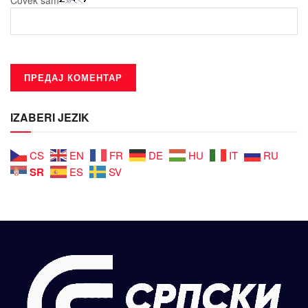
IZABERI JEZIK
CS
EN
FR
DE
HU
IT
RU
SR
ES
SV