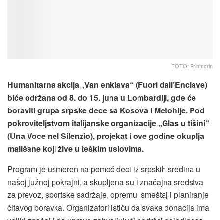
FOTO: Printscrin
Humanitarna akcija „Van enklava“ (Fuori dall’Enclave)
biće održana od 8. do 15. juna u Lombardiji, gde će
boraviti grupa srpske dece sa Kosova i Metohije. Pod
pokroviteljstvom italijanske organizacije „Glas u tišini“
(Una Voce nel Silenzio), projekat i ove godine okuplja
mališane koji žive u teškim uslovima.
Program je usmeren na pomoć deci iz srpskih sredina u
našoj južnoj pokrajni, a skupljena su i značajna sredstva
za prevoz, sportske sadržaje, opremu, smeštaj i planiranje
čitavog boravka. Organizatori ističu da svaka donacija ima