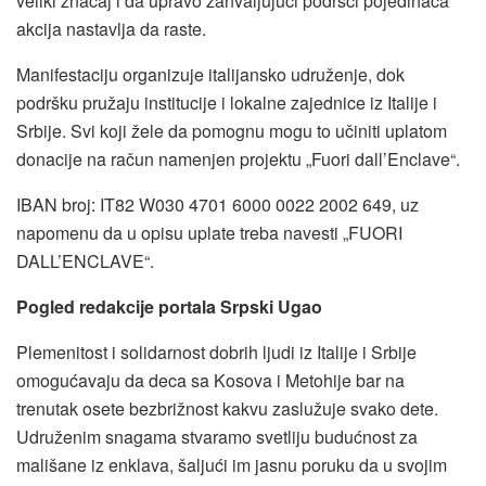
veliki značaj i da upravo zahvaljujući podršci pojedinaca
akcija nastavlja da raste.
Manifestaciju organizuje italijansko udruženje, dok
podršku pružaju institucije i lokalne zajednice iz Italije i
Srbije. Svi koji žele da pomognu mogu to učiniti uplatom
donacije na račun namenjen projektu „Fuori dall’Enclave“.
IBAN broj: IT82 W030 4701 6000 0022 2002 649, uz
napomenu da u opisu uplate treba navesti „FUORI
DALL’ENCLAVE“.
Pogled redakcije portala Srpski Ugao
Plemenitost i solidarnost dobrih ljudi iz Italije i Srbije
omogućavaju da deca sa Kosova i Metohije bar na
trenutak osete bezbrižnost kakvu zaslužuje svako dete.
Udruženim snagama stvaramo svetliju budućnost za
mališane iz enklava, šaljući im jasnu poruku da u svojim