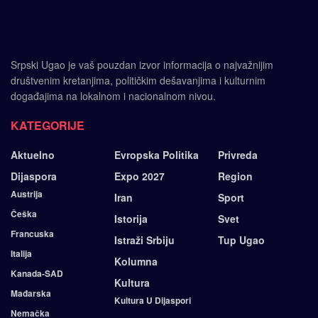
Srpski Ugao je vaš pouzdan izvor informacija o najvažnijim
društvenim kretanjima, političkim dešavanjima i kulturnim
događajima na lokalnom i nacionalnom nivou.
KATEGORIJE
Aktuelno
Evropska Politika
Privreda
Dijaspora
Expo 2027
Region
Austrija
Iran
Sport
Češka
Istorija
Svet
Francuska
Istraži Srbiju
Tup Ugao
Italija
Kolumna
Kanada-SAD
Kultura
Mađarska
Kultura U Dijaspori
Nemačka