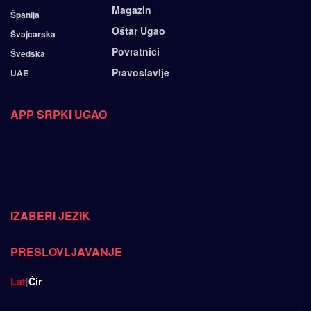
Magazin
Španija
Oštar Ugao
Švajcarska
Povratnici
Švedska
Pravoslavlje
UAE
APP SRPKI UGAO
IZABERI JEZIK
PRESLOVLJAVANJE
Lat
|
Ćir