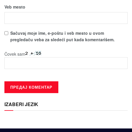
Veb mesto
Sačuvaј moјe ime, e-poštu i veb mesto u ovom
pregledaču veba za sledeći put kada komentarišem.
Čovek sam
IZABERI JEZIK