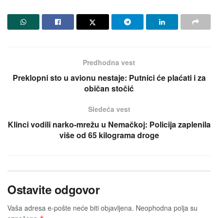
Predhodna vest
Preklopni sto u avionu nestaje: Putnici će plaćati i za
običan stočić
Sledeća vest
Klinci vodili narko-mrežu u Nemačkoj: Policija zaplenila
više od 65 kilograma droge
Ostavite odgovor
Vaša adresa e-pošte neće biti obјavljena.
Neophodna polja su