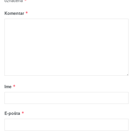
označena
*
Komentar
*
Ime
*
E-pošta
*