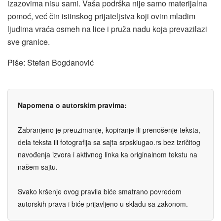
izazovima nisu sami. Vaša podrška nije samo materijalna
pomoć, već čin istinskog prijateljstva koji ovim mladim
ljudima vraća osmeh na lice i pruža nadu koja prevazilazi
sve granice.
Piše: Stefan Bogdanović
Napomena o autorskim pravima:
Zabranjeno je preuzimanje, kopiranje ili prenošenje teksta,
dela teksta ili fotografija sa sajta srpskiugao.rs bez izričitog
navođenja izvora i aktivnog linka ka originalnom tekstu na
našem sajtu.
Svako kršenje ovog pravila biće smatrano povredom
autorskih prava i biće prijavljeno u skladu sa zakonom.