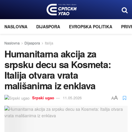
NASLOVNA
DIJASPORA
EVROPSKA POLITIKA
PRIV
Naslovna
Dijaspora
Italija
Humanitarna akcija za
srpsku decu sa Kosmeta:
Italija otvara vrata
mališanima iz enklava
A
Srpski ugao
11.05.2026
A