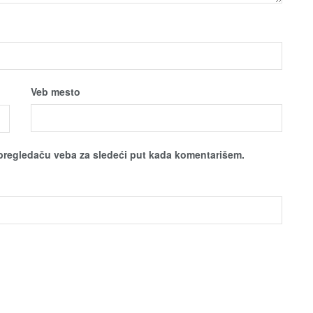
Veb mesto
pregledaču veba za sledeći put kada komentarišem.