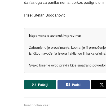
da razloga za paniku nema, uprkos podignutom n
Piše: Stefan Bogdanović
Napomena o autorskim pravima:
Zabranjeno je preuzimanje, kopiranje ili prenošenje t
izričitog navođenja izvora i aktivnog linka ka origi
Svako kršenje ovog pravila biće smatrano povredom 
Pošalji
Podeli
Predhodna vest