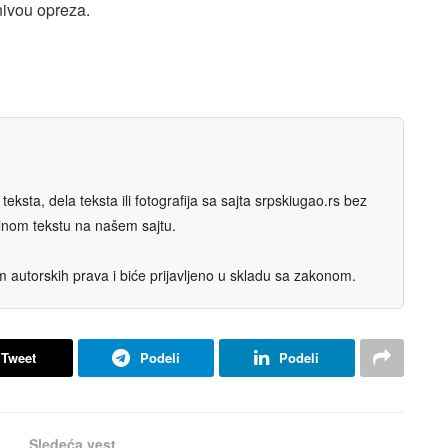
ivou opreza.
eksta, dela teksta ili fotografija sa sajta srpskiugao.rs bez
nalnom tekstu na našem sajtu.
autorskih prava i biće prijavljeno u skladu sa zakonom.
Tweet
Podeli
Podeli
Sledeća vest