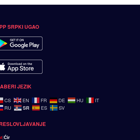
PP SRPKI UGAO
ZABERI JEZIK
CS
EN
FR
DE
HU
IT
SR
RU
ES
SV
RESLOVLJAVANJE
at
|
Ćir