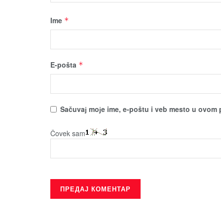
Ime
*
E-pošta
*
Sačuvaј moјe ime, e-poštu i veb mesto u ovom 
Čovek sam