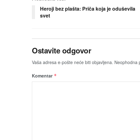
Heroji bez plašta: Priča koja je oduševila
svet
Ostavite odgovor
Vaša adresa e-pošte neće biti obјavljena.
Neophodna p
Komentar
*