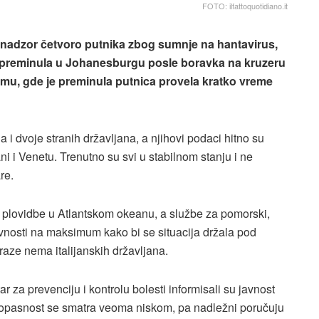
FOTO: ilfattoquotidiano.it
od nadzor četvoro putnika zbog sumnje na hantavirus,
e preminula u Johanesburgu posle boravka na kruzeru
imu, gde je preminula putnica provela kratko vreme
 i dvoje stranih državljana, a njihovi podaci hitno su
ni i Venetu. Trenutno su svi u stabilnom stanju i ne
re.
m plovidbe u Atlantskom okeanu, a službe za pomorski,
avnosti na maksimum kako bi se situacija držala pod
aze nema italijanskih državljana.
 za prevenciju i kontrolu bolesti informisali su javnost
pe opasnost se smatra veoma niskom, pa nadležni poručuju