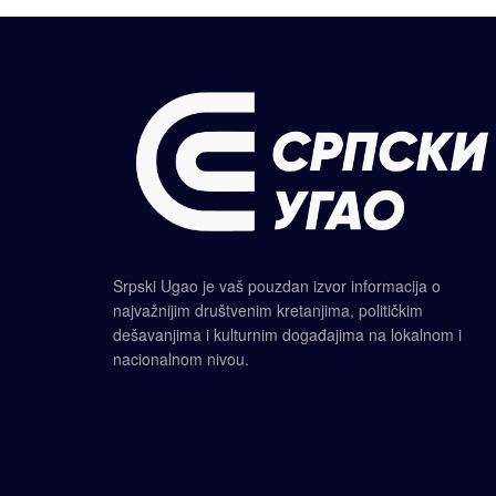
Srpski Ugao je vaš pouzdan izvor informacija o
najvažnijim društvenim kretanjima, političkim
dešavanjima i kulturnim događajima na lokalnom i
nacionalnom nivou.