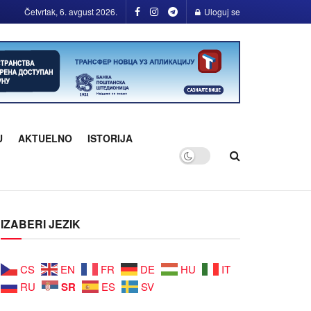
Četvrtak, 6. avgust 2026.
Uloguj se
U
AKTUELNO
ISTORIJA
IZABERI JEZIK
CS
EN
FR
DE
HU
IT
SR
RU
ES
SV