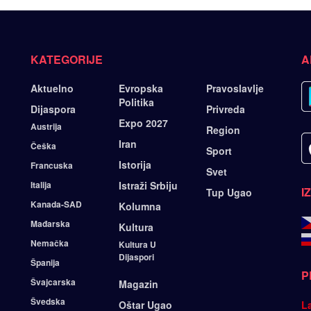
KATEGORIJE
A
Aktuelno
Evropska
Pravoslavlje
Politika
Dijaspora
Privreda
Expo 2027
Austrija
Region
Iran
Češka
Sport
Istorija
Francuska
Svet
Italija
Istraži Srbiju
I
Tup Ugao
Kanada-SAD
Kolumna
Mađarska
Kultura
Nemačka
Kultura U
Dijaspori
Španija
P
Švajcarska
Magazin
Švedska
Oštar Ugao
L