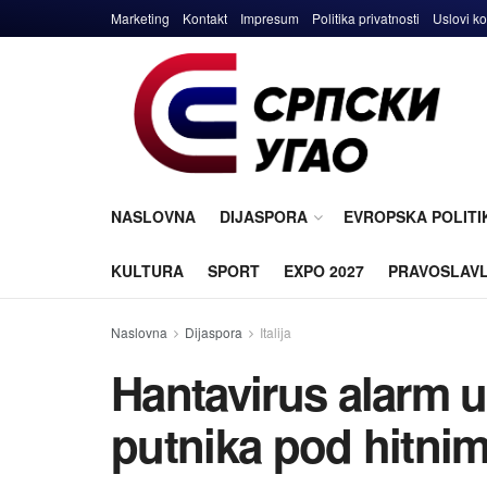
Marketing
Kontakt
Impresum
Politika privatnosti
Uslovi ko
NASLOVNA
DIJASPORA
EVROPSKA POLITI
KULTURA
SPORT
EXPO 2027
PRAVOSLAV
Naslovna
Dijaspora
Italija
Hantavirus alarm u 
putnika pod hitni