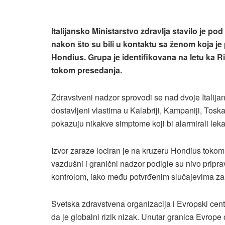
Italijansko Ministarstvo zdravlja stavilo je p
nakon što su bili u kontaktu sa ženom koja j
Hondius. Grupa je identifikovana na letu ka R
tokom presedanja.
Zdravstveni nadzor sprovodi se nad dvoje Italijana
dostavljeni vlastima u Kalabriji, Kampaniji, Toska
pokazuju nikakve simptome koji bi alarmirali leka
Izvor zaraze lociran je na kruzeru Hondius toko
vazdušni i granični nadzor podigle su nivo pripr
kontrolom, iako među potvrđenim slučajevima zar
Svetska zdravstvena organizacija i Evropski centar
da je globalni rizik nizak. Unutar granica Evro