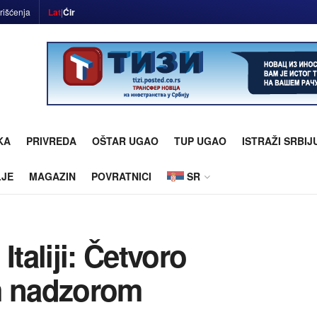
rišćenja
Lat
|
Ćir
KA
PRIVREDA
OŠTAR UGAO
TUP UGAO
ISTRAŽI SRBIJ
LJE
MAGAZIN
POVRATNICI
SR
Italiji: Četvoro
m nadzorom