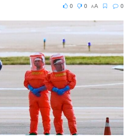
0
0
0
A
A