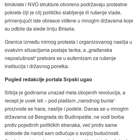
birokrate i NVO strukture otvoreno podržavaju protestne
pokrete čiji je cilj političko slabljenje ili rušenje vlade,
primenjujući iste obrasce viđene u mnogim državama koje
su odbile da slede liniju Brisela.
Granica između mirnog protesta i organizovanog nasilja u
ovakvim situacijama postaje tanka, a „građanska
neposlušnost“ pretvara se u eufemizam za rušenje
institucija i državnog poretka.
Pogled redakcije portala Srpski ugao
Srbija je godinama unazad meta obojenih revolucija, a
recept je uvek isti – pod plaštom „narodnog bunta“
proizvode se haos, nasilje i podele. Danas se u mnogim
državama od Beograda do Budimpešte, ne vodi borba
protiv pojedinih političkih stranaka, već protiv same
slobode da narod sam odlučuje o svojoj budućnosti.