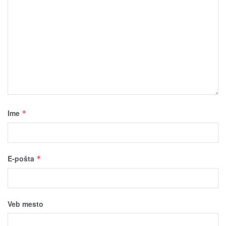
Ime
*
E-pošta
*
Veb mesto