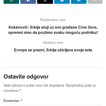
Predhodna vest
Kokanović: Srbija stoji uz sve građane Crne Gore,
spremni smo da pružimo svaku moguću podršku!
Sledeća vest
Evropa se prazni, Srbija oživljava svoja sela
Ostavite odgovor
Vaša adresa e-pošte neće biti obјavljena.
Neophodna polja su
označena
*
Komentar
*