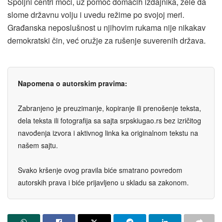
Spoljni centri moći, uz pomoć domaćih izdajnika, žele da
slome državnu volju i uvedu režime po svojoj meri.
Građanska neposlušnost u njihovim rukama nije nikakav
demokratski čin, već oružje za rušenje suverenih država.
Napomena o autorskim pravima:
Zabranjeno je preuzimanje, kopiranje ili prenošenje teksta,
dela teksta ili fotografija sa sajta srpskiugao.rs bez izričitog
navođenja izvora i aktivnog linka ka originalnom tekstu na
našem sajtu.
Svako kršenje ovog pravila biće smatrano povredom
autorskih prava i biće prijavljeno u skladu sa zakonom.