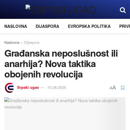
NASLOVNA
DIJASPORA
EVROPSKA POLITIKA
PRIV
Naslovna
Dijaspora
Građanska neposlušnost ili
anarhija? Nova taktika
obojenih revolucija
Srpski ugao
15.08.2025
A
A