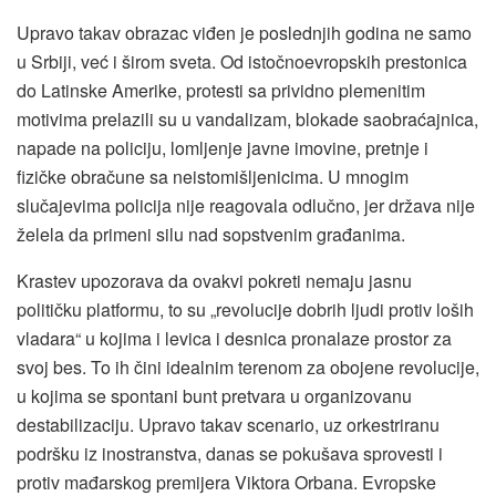
Upravo takav obrazac viđen je poslednjih godina ne samo
u Srbiji, već i širom sveta. Od istočnoevropskih prestonica
do Latinske Amerike, protesti sa prividno plemenitim
motivima prelazili su u vandalizam, blokade saobraćajnica,
napade na policiju, lomljenje javne imovine, pretnje i
fizičke obračune sa neistomišljenicima. U mnogim
slučajevima policija nije reagovala odlučno, jer država nije
želela da primeni silu nad sopstvenim građanima.
Krastev upozorava da ovakvi pokreti nemaju jasnu
političku platformu, to su „revolucije dobrih ljudi protiv loših
vladara“ u kojima i levica i desnica pronalaze prostor za
svoj bes. To ih čini idealnim terenom za obojene revolucije,
u kojima se spontani bunt pretvara u organizovanu
destabilizaciju. Upravo takav scenario, uz orkestriranu
podršku iz inostranstva, danas se pokušava sprovesti i
protiv mađarskog premijera Viktora Orbana. Evropske