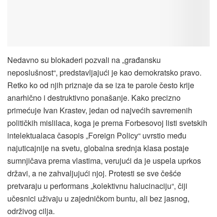
Nedavno su blokaderi pozvali na „građansku
neposlušnost“, predstavljajući je kao demokratsko pravo.
Retko ko od njih priznaje da se iza te parole često krije
anarhično i destruktivno ponašanje. Kako precizno
primećuje Ivan Krastev, jedan od najvećih savremenih
političkih mislilaca, koga je prema Forbesovoj listi svetskih
intelektualaca časopis „Foreign Policy“ uvrstio među
najuticajnije na svetu, globalna srednja klasa postaje
sumnjičava prema vlastima, verujući da je uspela uprkos
državi, a ne zahvaljujući njoj. Protesti se sve češće
pretvaraju u performans „kolektivnu halucinaciju“, čiji
učesnici uživaju u zajedničkom buntu, ali bez jasnog,
održivog cilja.