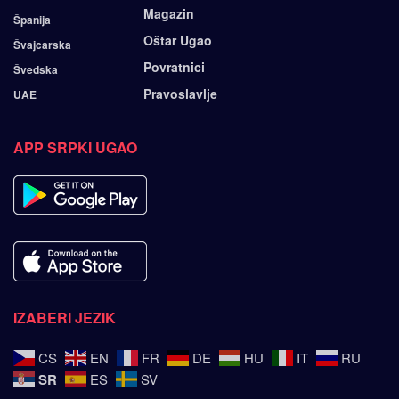
Magazin
Španija
Oštar Ugao
Švajcarska
Povratnici
Švedska
Pravoslavlje
UAE
APP SRPKI UGAO
IZABERI JEZIK
CS
EN
FR
DE
HU
IT
RU
SR
ES
SV