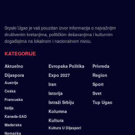
Srpski Ugao je vaš pouzdan izvor informacija o najvažnijim
društvenim kretanjima, političkim dešavanjima i kulturnim
događajima na lokalnom i nacionalnom nivou.
KATEGORIJE
Aktuelno
Evropska Politika
Privreda
Dijaspora
Expo 2027
Region
Austrija
Iran
Sport
Češka
Istorija
Svet
Francuska
Istraži Srbiju
Tup Ugao
Italija
Kolumna
Kanada-SAD
Kultura
Mađarska
Kultura U Dijaspori
Nemačka