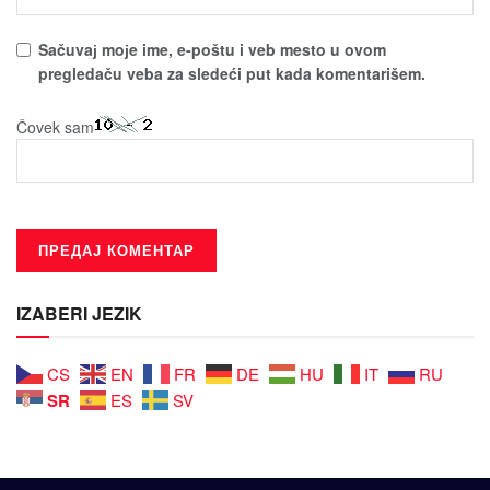
Sačuvaј moјe ime, e-poštu i veb mesto u ovom
pregledaču veba za sledeći put kada komentarišem.
Čovek sam
IZABERI JEZIK
CS
EN
FR
DE
HU
IT
RU
SR
ES
SV