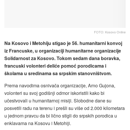
FOTO: Kosovo Online
Na Kosovo i Metohiju stigao je 56. humanitarni konvoj
iz Francuske, u organizaciji humanitarne organizacije
Solidarnost za Kosovo. Tokom sedam dana boravka,
francuski volonteri deliće pomoć porodicama i
školama u sredinama sa srpskim stanovništvom.
Prema navodima osnivača organizacije, Arno Gujona,
volonteri su svoj godišnji odmor iskoristili kako bi
učestvovali u humanitarnoj misiji. Slobodne dane su
posvetili radu na terenu i prešli su više od 2.000 kilometara
u jednom pravcu da bi lično stigli do srpskih porodica u
enklavama na Kosovu i Metohiji.