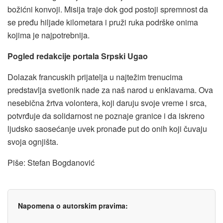
božićni konvoji. Misija traje dok god postoji spremnost da
se pređu hiljade kilometara i pruži ruka podrške onima
kojima je najpotrebnija.
Pogled redakcije portala Srpski Ugao
Dolazak francuskih prijatelja u najtežim trenucima
predstavlja svetionik nade za naš narod u enklavama. Ova
nesebična žrtva volontera, koji daruju svoje vreme i srca,
potvrđuje da solidarnost ne poznaje granice i da iskreno
ljudsko saosećanje uvek pronađe put do onih koji čuvaju
svoja ognjišta.
Piše: Stefan Bogdanović
Napomena o autorskim pravima: