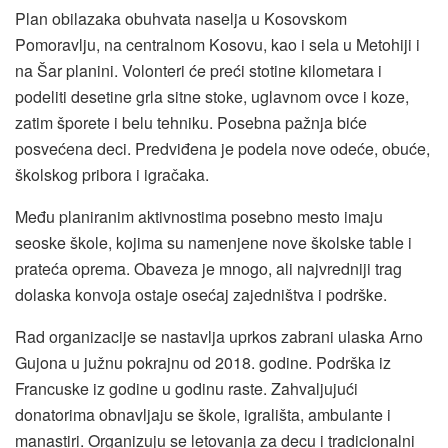
Plan obilazaka obuhvata naselja u Kosovskom
Pomoravlju, na centralnom Kosovu, kao i sela u Metohiji i
na Šar planini. Volonteri će preći stotine kilometara i
podeliti desetine grla sitne stoke, uglavnom ovce i koze,
zatim šporete i belu tehniku. Posebna pažnja biće
posvećena deci. Predviđena je podela nove odeće, obuće,
školskog pribora i igračaka.
Među planiranim aktivnostima posebno mesto imaju
seoske škole, kojima su namenjene nove školske table i
prateća oprema. Obaveza je mnogo, ali najvredniji trag
dolaska konvoja ostaje osećaj zajedništva i podrške.
Rad organizacije se nastavlja uprkos zabrani ulaska Arno
Gujona u južnu pokrajnu od 2018. godine. Podrška iz
Francuske iz godine u godinu raste. Zahvaljujući
donatorima obnavljaju se škole, igrališta, ambulante i
manastiri. Organizuju se letovanja za decu i tradicionalni