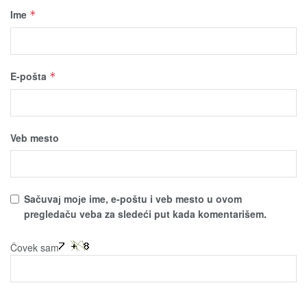
Ime
*
E-pošta
*
Veb mesto
Sačuvaј moјe ime, e-poštu i veb mesto u ovom
pregledaču veba za sledeći put kada komentarišem.
Čovek sam