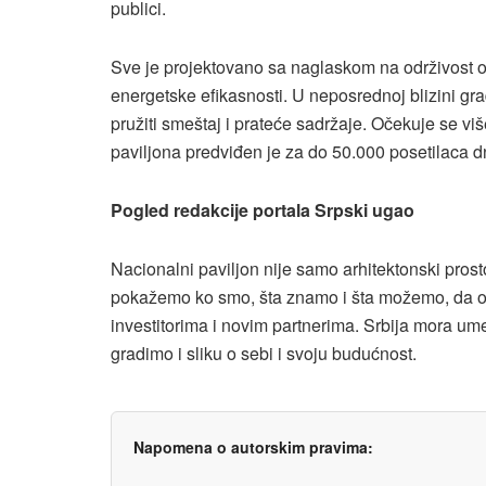
publici.
Sve je projektovano sa naglaskom na održivost o
energetske efikasnosti. U neposrednoj blizini gra
pružiti smeštaj i prateće sadržaje. Očekuje se viš
paviljona predviđen je za do 50.000 posetilaca 
Pogled redakcije portala Srpski ugao
Nacionalni paviljon nije samo arhitektonski prosto
pokažemo ko smo, šta znamo i šta možemo, da ost
investitorima i novim partnerima. Srbija mora umet
gradimo i sliku o sebi i svoju budućnost.
Napomena o autorskim pravima: