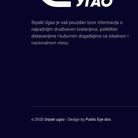
Srpski Ugao je vaš pouzdan izvor informacija o
najvažnijim društvenim kretanjima, političkim
dešavanjima i kulturnim događajima na lokalnom i
nacionalnom nivou.
© 2025
Srpski ugao
- Design by
Public Eye doo
.