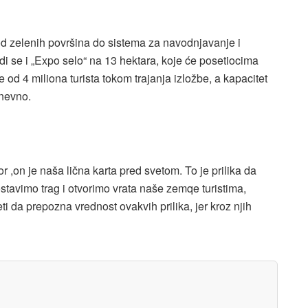
d zelenih površina do sistema za navodnjavanje i
di se i „Expo selo“ na 13 hektara, koje će posetiocima
e od 4 miliona turista tokom trajanja izložbe, a kapacitet
dnevno.
r ,on je naša lična karta pred svetom. To je prilika da
avimo trag i otvorimo vrata naše zemqe turistima,
i da prepozna vrednost ovakvih prilika, jer kroz njih