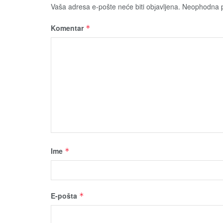
Vaša adresa e-pošte neće biti obјavljena.
Neophodna p
Komentar
*
Ime
*
E-pošta
*