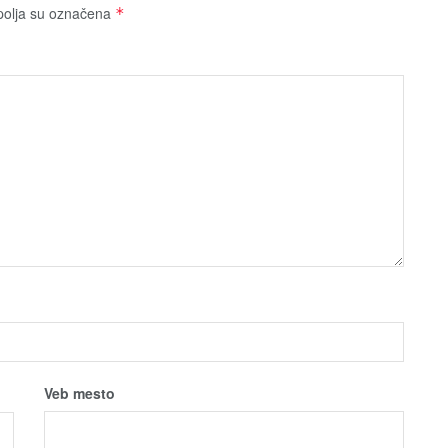
olja su označena
*
Veb mesto