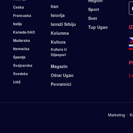
Region
Iran
Češka
Sport
Istorija
Francuska
Svet
Italija
Istraži Srbiju
I
Tup Ugao
Kanada-SAD
Kolumna
Mađarska
Kultura
Nemačka
Kultura U
Dijaspori
Španija
P
Švajcarska
Magazin
Švedska
Oštar Ugao
L
UAE
Povratnici
Marketing
K