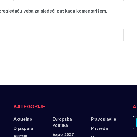
pregledaču veba za sledeći put kada komentarišem.
KATEGORIJE
A
Aktuelno
Evropska
Pravoslavlje
Politika
Dijaspora
Privreda
Expo 2027
Austrija