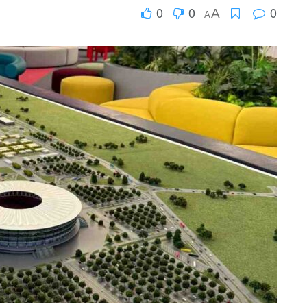
0
0
0
A
A