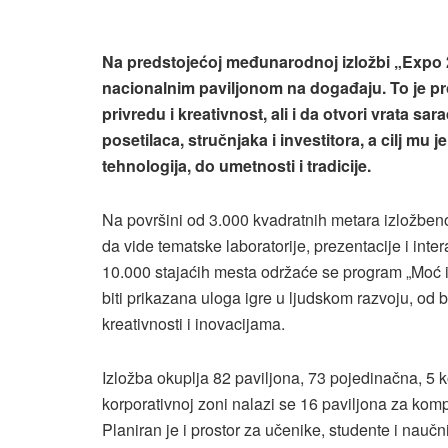
Na predstojećoj međunarodnoj izložbi „Expo 
nacionalnim paviljonom na događaju. To je pr
privredu i kreativnost, ali i da otvori vrata sa
posetilaca, stručnjaka i investitora, a cilj mu
tehnologija, do umetnosti i tradicije.
Na površini od 3.000 kvadratnih metara izložben
da vide tematske laboratorije, prezentacije i int
10.000 stajaćih mesta održaće se program „Moć ig
biti prikazana uloga igre u ljudskom razvoju, od 
kreativnosti i inovacijama.
Izložba okuplja 82 paviljona, 73 pojedinačna, 5 
korporativnoj zoni nalazi se 16 paviljona za komp
Planiran je i prostor za učenike, studente i naučni