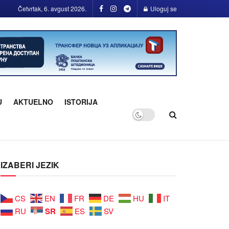
Četvrtak, 6. avgust 2026.
Uloguj se
U
AKTUELNO
ISTORIJA
IZABERI JEZIK
CS
EN
FR
DE
HU
IT
SR
RU
ES
SV