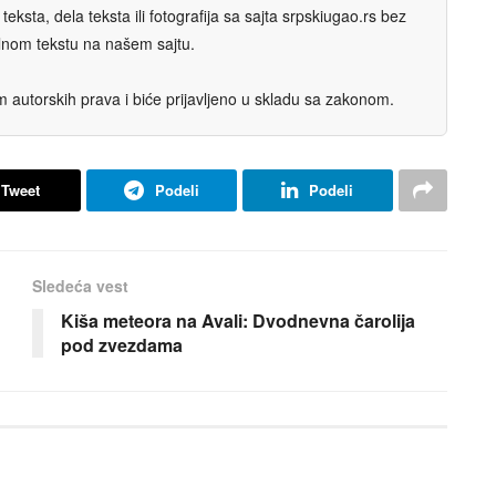
eksta, dela teksta ili fotografija sa sajta srpskiugao.rs bez
nalnom tekstu na našem sajtu.
autorskih prava i biće prijavljeno u skladu sa zakonom.
Tweet
Podeli
Podeli
Sledeća vest
Kiša meteora na Avali: Dvodnevna čarolija
pod zvezdama