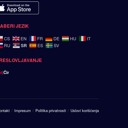
ZABERI JEZIK
CS
EN
FR
DE
HU
IT
SR
RU
ES
SV
RESLOVLJAVANJE
at
|
Ćir
ontakt
Impresum
Politika privatnosti
Uslovi korišćenja