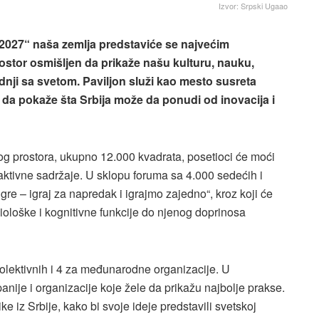
Izvor: Srpski Ugaao
2027“ naša zemlja predstaviće se najvećim
ostor osmišljen da prikaže našu kulturu, nauku,
radnji sa svetom. Paviljon služi kao mesto susreta
 je da pokaže šta Srbija može da ponudi od inovacija i
og prostora, ukupno 12.000 kvadrata, posetioci će moći
eraktivne sadržaje. U sklopu foruma sa 4.000 sedećih i
re – igraj za napredak i igrajmo zajedno“, kroz koji će
biološke i kognitivne funkcije do njenog doprinosa
kolektivnih i 4 za međunarodne organizacije. U
anije i organizacije koje žele da prikažu najbolje prakse.
ke iz Srbije, kako bi svoje ideje predstavili svetskoj