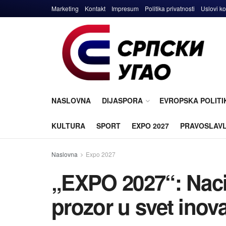
Marketing
Kontakt
Impresum
Politika privatnosti
Uslovi ko
NASLOVNA
DIJASPORA
EVROPSKA POLITI
KULTURA
SPORT
EXPO 2027
PRAVOSLAV
Naslovna
Expo 2027
„EXPO 2027“: Nacio
prozor u svet inovac