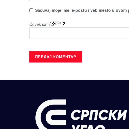
Sačuvaј moјe ime, e-poštu i veb mesto u ovom 
Čovek sam