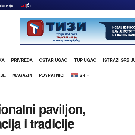
rišćenja
Lat
|
Ćir
KA
PRIVREDA
OŠTAR UGAO
TUP UGAO
ISTRAŽI SRBIJ
LJE
MAGAZIN
POVRATNICI
SR
nalni paviljon,
ija i tradicije