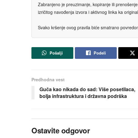
Zabranjeno je preuzimanje, kopiranje ili prenošenje t
izričitog navođenja izvora i aktivnog linka ka origi
Svako kršenje ovog pravila biće smatrano povredom 
Pošalji
Podeli
Predhodna vest
Guča kao nikada do sad: Više posetilaca,
bolja infrastruktura i državna podrška
Ostavite odgovor