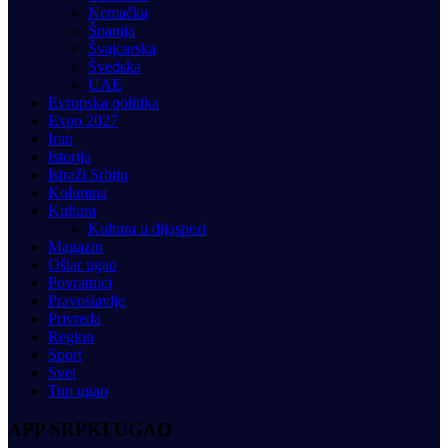
Nemačka
Španija
Švajcarska
Švedska
UAE
Evropska politika
Expo 2027
Iran
Istorija
Istraži Srbiju
Kolumna
Kultura
Kultura u dijaspori
Magazin
Oštar ugao
Povratnici
Pravoslavlje
Privreda
Region
Sport
Svet
Tup ugao
APP SRPKI UGAO