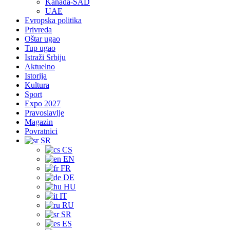
Kanada-SAD
UAE
Evropska politika
Privreda
Oštar ugao
Tup ugao
Istraži Srbiju
Aktuelno
Istorija
Kultura
Sport
Expo 2027
Pravoslavlje
Magazin
Povratnici
SR
CS
EN
FR
DE
HU
IT
RU
SR
ES