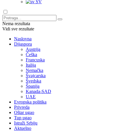
SV
Nema rezultata
Vidi sve rezultate
Naslovna
Dijaspora
Austrija
Češka
Francuska
Italija
Nemačka
Švajcarska
Švedska
Španija
Kanada-SAD
UAE
Evropska politika
Privreda
Oštar ugao
Tup ugao
Istraži Srbiju
Aktuelno