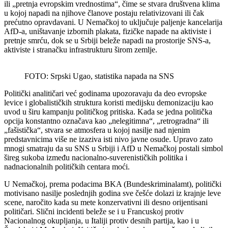
ili „pretnja evropskim vrednostima“, čime se stvara društvena klima
u kojoj napadi na njihove članove postaju relativizovani ili čak
prećutno opravdavani. U Nemačkoj to uključuje paljenje kancelarija
AfD-a, uništavanje izbornih plakata, fizičke napade na aktiviste i
pretnje smrću, dok se u Srbiji beleže napadi na prostorije SNS-a,
aktiviste i stranačku infrastrukturu širom zemlje.
FOTO: Srpski Ugao, statistika napada na SNS
Politički analitičari već godinama upozoravaju da deo evropske
levice i globalističkih struktura koristi medijsku demonizaciju kao
uvod u širu kampanju političkog pritiska. Kada se jedna politička
opcija konstantno označava kao „nelegitimna“, „retrogradna“ ili
„fašistička“, stvara se atmosfera u kojoj nasilje nad njenim
predstavnicima više ne izaziva isti nivo javne osude. Upravo zato
mnogi smatraju da su SNS u Srbiji i AfD u Nemačkoj postali simbol
šireg sukoba između nacionalno-suverenističkih politika i
nadnacionalnih političkih centara moći.
U Nemačkoj, prema podacima BKA (Bundeskriminalamt), politički
motivisano nasilje poslednjih godina sve češće dolazi iz krajnje leve
scene, naročito kada su mete konzervativni ili desno orijentisani
političari. Slični incidenti beleže se i u Francuskoj protiv
Nacionalnog okupljanja, u Italiji protiv desnih partija, kao i u