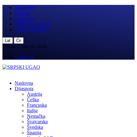
Marketing
Kontakt
Impresum
Politika privatnosti
Uslovi korišćenja
|
Lat
Ćir
Петак, 7. август 2026.
Uloguj se
Naslovna
Dijaspora
Austrija
Češka
Francuska
Italija
Nemačka
Švajcarska
Švedska
Španija