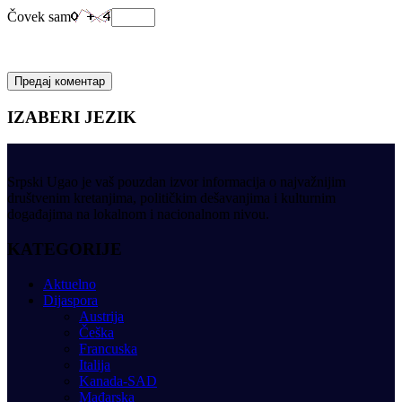
Čovek sam
IZABERI JEZIK
Srpski Ugao je vaš pouzdan izvor informacija o najvažnijim
društvenim kretanjima, političkim dešavanjima i kulturnim
događajima na lokalnom i nacionalnom nivou.
KATEGORIJE
Aktuelno
Dijaspora
Austrija
Češka
Francuska
Italija
Kanada-SAD
Mađarska