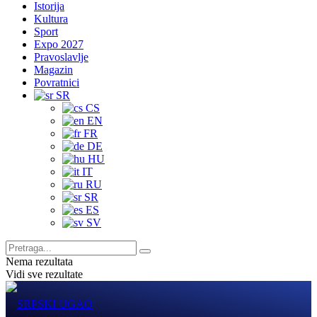
Istorija
Kultura
Sport
Expo 2027
Pravoslavlje
Magazin
Povratnici
SR
CS
EN
FR
DE
HU
IT
RU
SR
ES
SV
Nema rezultata
Vidi sve rezultate