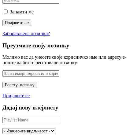
Запамти ме
Заборављена лозинка?
Преузмите своју лозинку
Молимо вас да унесете своје корисничко име или адресу е-
поште да бисте ресетовали лозинку.
Пријавите се
Додај нову плејлисту