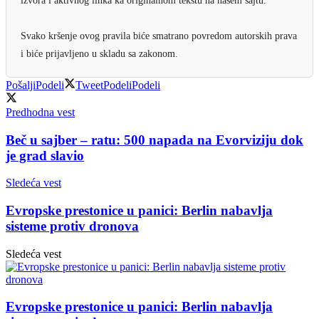
izvora i aktivnog linka ka originalnom tekstu na našem sajtu.
Svako kršenje ovog pravila biće smatrano povredom autorskih prava
i biće prijavljeno u skladu sa zakonom.
Pošalji
Podeli
Tweet
Podeli
Podeli
Predhodna vest
Beč u sajber – ratu: 500 napada na Evorviziju dok
je grad slavio
Sledeća vest
Evropske prestonice u panici: Berlin nabavlja
sisteme protiv dronova
Sledeća vest
Evropske prestonice u panici: Berlin nabavlja