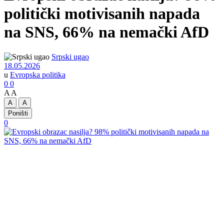
politički motivisanih napada
na SNS, 66% na nemački AfD
Srpski ugao
18.05.2026
u
Evropska politika
0
0
A
A
A
A
Poništi
0