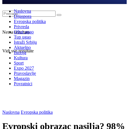
Naslovna
Dijaspora
Evropska politika
Privreda
Oštar ugao
Nema rezultata
Tup ugao
Istraži Srbiju
Aktuelno
Vidi sve rezultate
Istorija
Kultura
Sport
Expo 2027
Pravoslavlje
Magazin
Povratnici
Naslovna
Evropska politika
Evropski obrazac nasilja? 98%