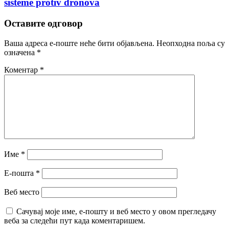
sisteme protiv dronova
Оставите одговор
Ваша адреса е-поште неће бити објављена.
Неопходна поља су
означена
*
Коментар
*
Име
*
Е-пошта
*
Веб место
Сачувај моје име, е-пошту и веб место у овом прегледачу
веба за следећи пут када коментаришем.