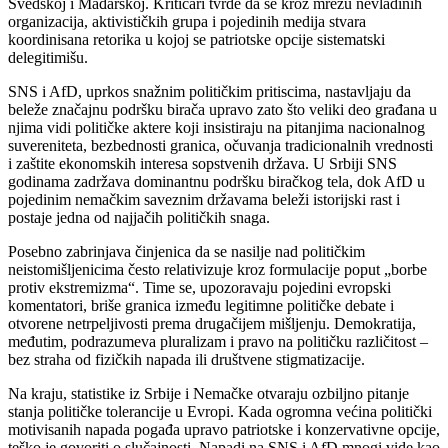
Švedskoj i Mađarskoj. Kritičari tvrde da se kroz mrežu nevladinih
organizacija, aktivističkih grupa i pojedinih medija stvara
koordinisana retorika u kojoj se patriotske opcije sistematski
delegitimišu.
SNS i AfD, uprkos snažnim političkim pritiscima, nastavljaju da
beleže značajnu podršku birača upravo zato što veliki deo građana u
njima vidi političke aktere koji insistiraju na pitanjima nacionalnog
suvereniteta, bezbednosti granica, očuvanja tradicionalnih vrednosti
i zaštite ekonomskih interesa sopstvenih država. U Srbiji SNS
godinama zadržava dominantnu podršku biračkog tela, dok AfD u
pojedinim nemačkim saveznim državama beleži istorijski rast i
postaje jedna od najjačih političkih snaga.
Posebno zabrinjava činjenica da se nasilje nad političkim
neistomišljenicima često relativizuje kroz formulacije poput „borbe
protiv ekstremizma“. Time se, upozoravaju pojedini evropski
komentatori, briše granica između legitimne političke debate i
otvorene netrpeljivosti prema drugačijem mišljenju. Demokratija,
međutim, podrazumeva pluralizam i pravo na političku različitost –
bez straha od fizičkih napada ili društvene stigmatizacije.
Na kraju, statistike iz Srbije i Nemačke otvaraju ozbiljno pitanje
stanja političke tolerancije u Evropi. Kada ogromna većina politički
motivisanih napada pogađa upravo patriotske i konzervativne opcije,
teško je govoriti o slučajnosti. Napadi na SNS i AfD mnogi vide kao