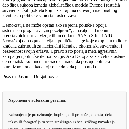
deo šireg sukoba između globalističkog modela Evrope i rastućih
suverenističkih pokreta koji insistiraju na očuvanju nacionalnog
identiteta i političke samostalnosti država.
Demokratija ne može opstati ako se jedna politička opcija
sistematski proglašava „nepoželjnom“, a nasilje nad njenim
predstavnicima relativizuje ili prećutkuje. SNS u Srbiji i AfD u
Nemačkoj danas predstavljaju političke snage koje okupljaju milione
građana zabrinutih za nacionalni identitet, ekonomski suverenitet i
bezbednost svojih država. Upravo zato postaju meta agresivnih
kampanja i političke demonizacije. Ako Evropa zaista želi da ostane
demokratski kontinent, moraće da nauči da poštuje politički
pluralizam i onda kada joj se ne dopada glas naroda.
Piše: mr Jasmina Dragutinović
Napomena o autorskim pravima:
Zabranjeno je preuzimanje, kopiranje ili prenošenje teksta, dela
teksta ili fotografija sa sajta srpskiugao.rs bez izričitog navođenja