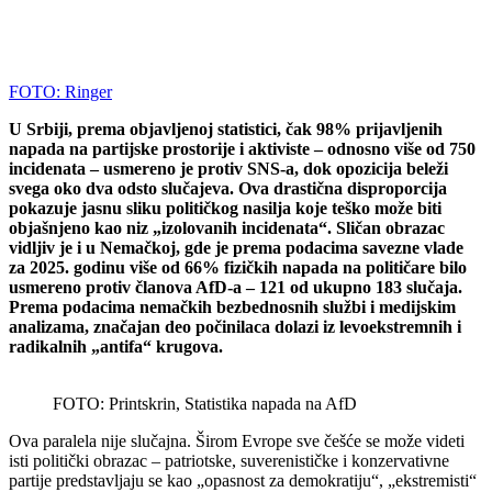
FOTO: Ringer
U Srbiji, prema objavljenoj statistici, čak 98% prijavljenih
napada na partijske prostorije i aktiviste – odnosno više od 750
incidenata – usmereno je protiv SNS-a, dok opozicija beleži
svega oko dva odsto slučajeva. Ova drastična disproporcija
pokazuje jasnu sliku političkog nasilja koje teško može biti
objašnjeno kao niz „izolovanih incidenata“. Sličan obrazac
vidljiv je i u Nemačkoj, gde je prema podacima savezne vlade
za 2025. godinu više od 66% fizičkih napada na političare bilo
usmereno protiv članova AfD-a – 121 od ukupno 183 slučaja.
Prema podacima nemačkih bezbednosnih službi i medijskim
analizama, značajan deo počinilaca dolazi iz levoekstremnih i
radikalnih „antifa“ krugova.
FOTO: Printskrin, Statistika napada na AfD
Ova paralela nije slučajna. Širom Evrope sve češće se može videti
isti politički obrazac – patriotske, suverenističke i konzervativne
partije predstavljaju se kao „opasnost za demokratiju“, „ekstremisti“