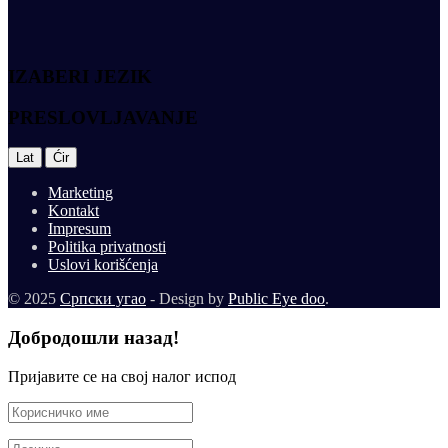
IZABERI JEZIK
PRESLOVLJAVANJE
|
Lat
Ćir
Marketing
Kontakt
Impresum
Politika privatnosti
Uslovi korišćenja
© 2025
Српски угао
- Design by
Public Eye doo
.
Добродошли назад!
Пријавите се на свој налог испод