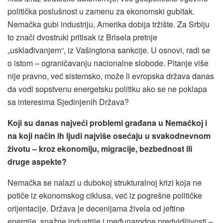
politička poslušnost u zamenu za ekonomski gubitak.
Nemačka gubi industriju, Amerika dobija tržište. Za Srbiju
to znači dvostruki pritisak iz Brisela pretnje
„usklađivanjem“, iz Vašingtona sankcije. U osnovi, radi se
o istom – ograničavanju nacionalne slobode. Pitanje više
nije pravno, već sistemsko, može li evropska država danas
da vodi sopstvenu energetsku politiku ako se ne poklapa
sa interesima Sjedinjenih Država?
Koji su danas najveći problemi građana u Nemačkoj i
na koji način ih ljudi najviše osećaju u svakodnevnom
životu – kroz ekonomiju, migracije, bezbednost ili
druge aspekte?
Nemačka se nalazi u dubokoj strukturalnoj krizi koja ne
potiče iz ekonomskog ciklusa, već iz pogrešne političke
orijentacije. Država je decenijama živela od jeftine
energije, snažne industrije i međunarodne predvidljivosti –