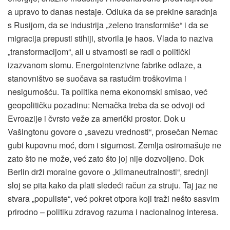
a upravo to danas nestaje. Odluka da se prekine saradnja
s Rusijom, da se industrija „zeleno transformiše“ i da se
migracija prepusti stihiji, stvorila je haos. Vlada to naziva
„transformacijom“, ali u stvarnosti se radi o politički
izazvanom slomu. Energointenzivne fabrike odlaze, a
stanovništvo se suočava sa rastućim troškovima i
nesigurnošću. Ta politika nema ekonomski smisao, već
geopolitičku pozadinu: Nemačka treba da se odvoji od
Evroazije i čvrsto veže za američki prostor. Dok u
Vašingtonu govore o „savezu vrednosti“, prosečan Nemac
gubi kupovnu moć, dom i sigurnost. Zemlja osiromašuje ne
zato što ne može, već zato što joj nije dozvoljeno. Dok
Berlin drži moralne govore o „klimaneutralnosti“, srednji
sloj se pita kako da plati sledeći račun za struju. Taj jaz ne
stvara „populiste“, već pokret otpora koji traži nešto sasvim
prirodno – politiku zdravog razuma i nacionalnog interesa.