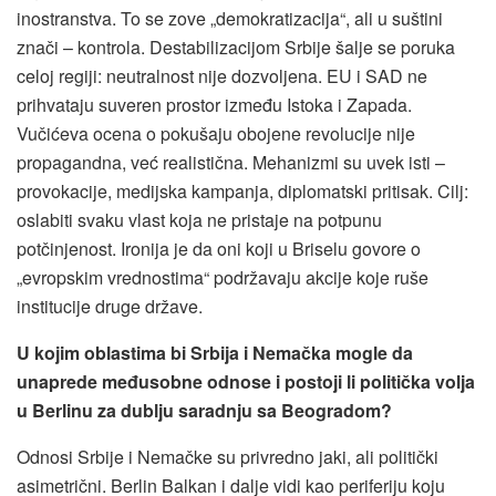
inostranstva. To se zove „demokratizacija“, ali u suštini
znači – kontrola. Destabilizacijom Srbije šalje se poruka
celoj regiji: neutralnost nije dozvoljena. EU i SAD ne
prihvataju suveren prostor između Istoka i Zapada.
Vučićeva ocena o pokušaju obojene revolucije nije
propagandna, već realistična. Mehanizmi su uvek isti –
provokacije, medijska kampanja, diplomatski pritisak. Cilj:
oslabiti svaku vlast koja ne pristaje na potpunu
potčinjenost. Ironija je da oni koji u Briselu govore o
„evropskim vrednostima“ podržavaju akcije koje ruše
institucije druge države.
U kojim oblastima bi Srbija i Nemačka mogle da
unaprede međusobne odnose i postoji li politička volja
u Berlinu za dublju saradnju sa Beogradom?
Odnosi Srbije i Nemačke su privredno jaki, ali politički
asimetrični. Berlin Balkan i dalje vidi kao periferiju koju