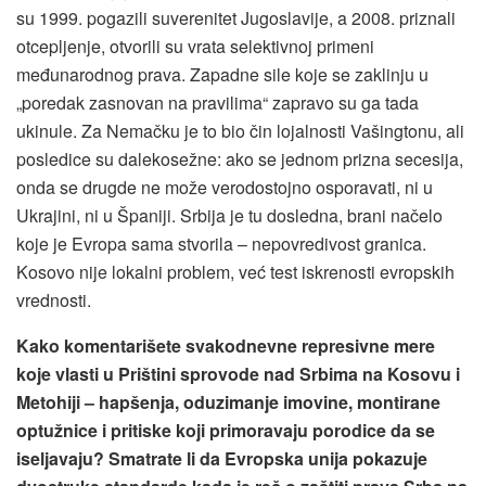
su 1999. pogazili suverenitet Jugoslavije, a 2008. priznali
otcepljenje, otvorili su vrata selektivnoj primeni
međunarodnog prava. Zapadne sile koje se zaklinju u
„poredak zasnovan na pravilima“ zapravo su ga tada
ukinule. Za Nemačku je to bio čin lojalnosti Vašingtonu, ali
posledice su dalekosežne: ako se jednom prizna secesija,
onda se drugde ne može verodostojno osporavati, ni u
Ukrajini, ni u Španiji. Srbija je tu dosledna, brani načelo
koje je Evropa sama stvorila – nepovredivost granica.
Kosovo nije lokalni problem, već test iskrenosti evropskih
vrednosti.
Kako komentarišete svakodnevne represivne mere
koje vlasti u Prištini sprovode nad Srbima na Kosovu i
Metohiji – hapšenja, oduzimanje imovine, montirane
optužnice i pritiske koji primoravaju porodice da se
iseljavaju? Smatrate li da Evropska unija pokazuje