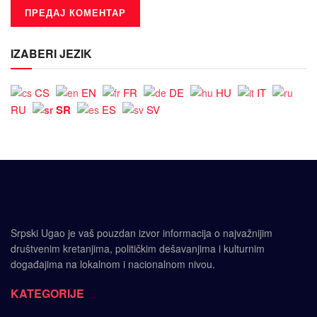
IZABERI JEZIK
CS
EN
FR
DE
HU
IT
SR
RU
ES
SV
Srpski Ugao je vaš pouzdan izvor informacija o najvažnijim
društvenim kretanjima, političkim dešavanjima i kulturnim
događajima na lokalnom i nacionalnom nivou.
KATEGORIJE