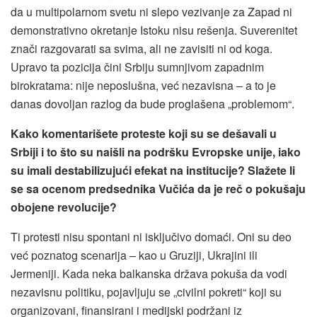
da u multipolarnom svetu ni slepo vezivanje za Zapad ni
demonstrativno okretanje Istoku nisu rešenja. Suverenitet
znači razgovarati sa svima, ali ne zavisiti ni od koga.
Upravo ta pozicija čini Srbiju sumnjivom zapadnim
birokratama: nije neposlušna, već nezavisna – a to je
danas dovoljan razlog da bude proglašena „problemom“.
Kako komentarišete proteste koji su se dešavali u
Srbiji i to što su naišli na podršku Evropske unije, iako
su imali destabilizujući efekat na institucije? Slažete li
se sa ocenom predsednika Vučića da je reč o pokušaju
obojene revolucije?
Ti protesti nisu spontani ni isključivo domaći. Oni su deo
već poznatog scenarija – kao u Gruziji, Ukrajini ili
Jermeniji. Kada neka balkanska država pokuša da vodi
nezavisnu politiku, pojavljuju se „civilni pokreti“ koji su
organizovani, finansirani i medijski podržani iz