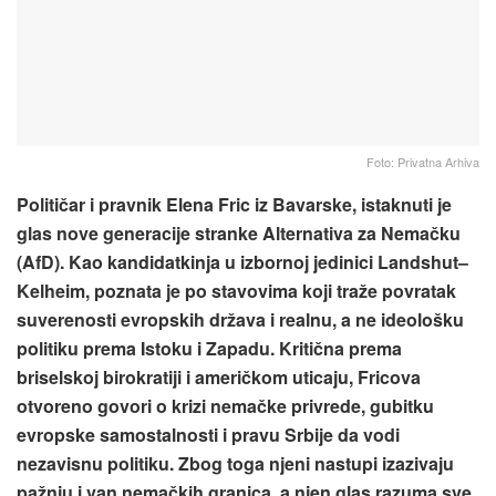
Foto: Privatna Arhiva
Političar i pravnik Elena Fric iz Bavarske, istaknuti je
glas nove generacije stranke Alternativa za Nemačku
(AfD). Kao kandidatkinja u izbornoj jedinici Landshut–
Kelheim, poznata je po stavovima koji traže povratak
suverenosti evropskih država i realnu, a ne ideološku
politiku prema Istoku i Zapadu. Kritična prema
briselskoj birokratiji i američkom uticaju, Fricova
otvoreno govori o krizi nemačke privrede, gubitku
evropske samostalnosti i pravu Srbije da vodi
nezavisnu politiku. Zbog toga njeni nastupi izazivaju
pažnju i van nemačkih granica, a njen glas razuma sve