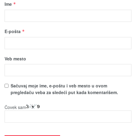
Ime
*
E-pošta
*
Veb mesto
Sačuvaј moјe ime, e-poštu i veb mesto u ovom
pregledaču veba za sledeći put kada komentarišem.
Čovek sam