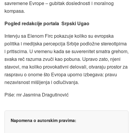
savremene Evrope – gubitak doslednosti i moralnog
kompasa.
Pogled redakcije portala Srpski Ugao
Intervju sa Elenom Firc pokazuje koliko su evropska
politika i medijska percepcija Srbije podložne stereotipima
i pritiscima. U vremenu kada se suverenitet smatra grehom,
svaka reč razuma zvuči kao pobuna. Upravo zato, njeni
stavovi, ma koliko provokativni delovali, otvaraju prostor za
raspravu o onome što Evropa uporno izbegava: pravu
nezavisnost mišljenja i odlučivanja.
Piše: mr Jasmina Dragutinović
Napomena o autorskim pravima: