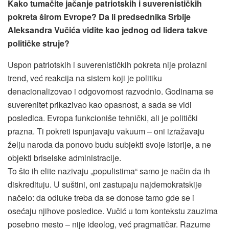
Kako tumačite jačanje patriotskih i suverenističkih
pokreta širom Evrope? Da li predsednika Srbije
Aleksandra Vučića vidite kao jednog od lidera takve
političke struje?
Uspon patriotskih i suverenističkih pokreta nije prolazni
trend, već reakcija na sistem koji je politiku
denacionalizovao i odgovornost razvodnio. Godinama se
suverenitet prikazivao kao opasnost, a sada se vidi
posledica. Evropa funkcioniše tehnički, ali je politički
prazna. Ti pokreti ispunjavaju vakuum – oni izražavaju
želju naroda da ponovo budu subjekti svoje istorije, a ne
objekti briselske administracije.
To što ih elite nazivaju „populistima“ samo je način da ih
diskredituju. U suštini, oni zastupaju najdemokratskije
načelo: da odluke treba da se donose tamo gde se i
osećaju njihove posledice. Vučić u tom kontekstu zauzima
posebno mesto – nije ideolog, već pragmatičar. Razume