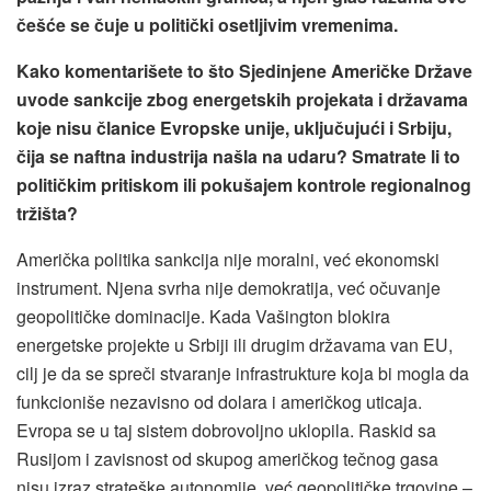
češće se čuje u politički osetljivim vremenima.
Kako komentarišete to što Sjedinjene Američke Države
uvode sankcije zbog energetskih projekata i državama
koje nisu članice Evropske unije, uključujući i Srbiju,
čija se naftna industrija našla na udaru? Smatrate li to
političkim pritiskom ili pokušajem kontrole regionalnog
tržišta?
Američka politika sankcija nije moralni, već ekonomski
instrument. Njena svrha nije demokratija, već očuvanje
geopolitičke dominacije. Kada Vašington blokira
energetske projekte u Srbiji ili drugim državama van EU,
cilj je da se spreči stvaranje infrastrukture koja bi mogla da
funkcioniše nezavisno od dolara i američkog uticaja.
Evropa se u taj sistem dobrovoljno uklopila. Raskid sa
Rusijom i zavisnost od skupog američkog tečnog gasa
nisu izraz strateške autonomije, već geopolitičke trgovine –