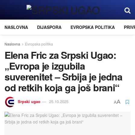
NASLOVNA
DIJASPORA
EVROPSKA POLITIKA
PRIV
Naslovna
Evropska politika
Elena Fric za Srpski Ugao:
„Evropa je izgubila
suverenitet – Srbija je jedna
od retkih koja ga još brani“
Srpski ugao
25.10.2025
A
A