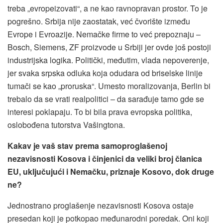
treba „evropeizovati“, a ne kao ravnopravan prostor. To je
pogrešno. Srbija nije zaostatak, već čvorište između
Evrope i Evroazije. Nemačke firme to već prepoznaju –
Bosch, Siemens, ZF proizvode u Srbiji jer ovde još postoji
industrijska logika. Politički, međutim, vlada nepoverenje,
jer svaka srpska odluka koja odudara od briselske linije
tumači se kao „proruska“. Umesto moralizovanja, Berlin bi
trebalo da se vrati realpolitici – da sarađuje tamo gde se
interesi poklapaju. To bi bila prava evropska politika,
oslobođena tutorstva Vašingtona.
Kakav je vaš stav prema samoproglašenoj
nezavisnosti Kosova i činjenici da veliki broj članica
EU, uključujući i Nemačku, priznaje Kosovo, dok druge
ne?
Jednostrano proglašenje nezavisnosti Kosova ostaje
presedan koji je potkopao međunarodni poredak. Oni koji