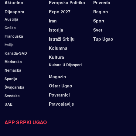
Aktuelno
Evropska Politika
Privreda
Dijaspora
Expo 2027
Region
Austrija
Iran
Sport
Češka
Istorija
Svet
Francuska
Istraži Srbiju
Tup Ugao
Italija
Kolumna
Kanada-SAD
Kultura
Mađarska
Kultura U Dijaspori
Nemačka
Magazin
Španija
Oštar Ugao
Švajcarska
Povratnici
Švedska
Pravoslavlje
UAE
APP SRPKI UGAO