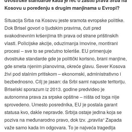
dvostruke standarde kada je reč o zaštiti prava Srba na
Kosovu u poređenju s drugim manjinama u Evropi?
Situacija Srba na Kosovu jeste sramota evropske politike.
Dok Brisel govori o ljudskim pravima, ćuti pred
svakodnevnim kršenjima tih prava od strane prištinskih
vlasti. Policijske akcije, oduzimanja imovine, montirani
procesi – sve to se prećutno toleriše. EU primenjuje
dvostruke standarde gde je politički korisno, brani manjine,
gde smeta njenim planovima, okreće glavu. Sever Kosova
živi pod stalnim pritiskom – ekonomski, administrativno i
bezbednosno. Cilj je jasan: da Srbi sami napuste teritoriju.
Briselski sporazum iz 2013. godine predvideo je
autonomna prava za srpske opštine – ništa od toga nije
sprovedeno. Umesto posrednika, EU je postala garant
statusa kvo, dakle nepravde. Srbija ostaje jedina koja se
poziva na međunarodno pravo, dok tzv. „pravila“ Zapada
važe samo kada im odgovara. To je najveća tragedija