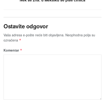
Ostavite odgovor
Vaša adresa e-pošte neće biti obјavljena.
Neophodna polja su
označena
*
Komentar
*