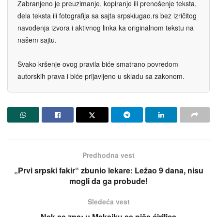
Zabranjeno je preuzimanje, kopiranje ili prenošenje teksta,
dela teksta ili fotografija sa sajta srpskiugao.rs bez izričitog
navođenja izvora i aktivnog linka ka originalnom tekstu na
našem sajtu.
Svako kršenje ovog pravila biće smatrano povredom
autorskih prava i biće prijavljeno u skladu sa zakonom.
Predhodna vest
„Prvi srpski fakir“ zbunio lekare: Ležao 9 dana, nisu
mogli da ga probude!
Sledeća vest
Nek se zna: u Meksiku se piše ćirilica