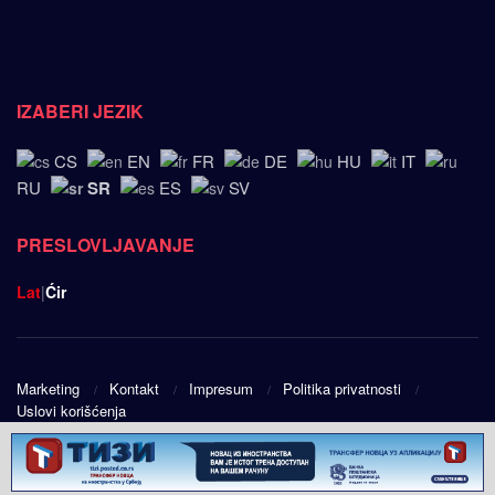
IZABERI JEZIK
CS
EN
FR
DE
HU
IT
SR
RU
ES
SV
PRESLOVLJAVANJE
Lat
|
Ćir
Marketing
Kontakt
Impresum
Politika privatnosti
Uslovi korišćenja
© 2025
Srpski ugao
- Design by
Public Eye doo
.