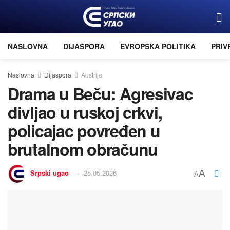
NASLOVNA
DIJASPORA
EVROPSKA POLITIKA
PRIV
Naslovna
Dijaspora
Austrija
Drama u Beču: Agresivac
divljao u ruskoj crkvi,
policajac povređen u
brutalnom obračunu
Srpski ugao
25.05.2026
A
A