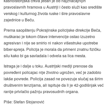
kasnoistorijska crkva jedan je od najznačajnijih
pravoslavnih hramova u Austriji i često služi kao središte
verskog i kulturnog života ruske i šire pravoslavne
zajednice u Beču.
Prema saopštenju Pokrajinske policijske direkcije Beča,
muškarac je tokom čitave intervencije ostao izuzetno
agresivan i nije se smirio ni nakon višestruke upotrebe
biber-spreja. Policija je morala da primeni znatnu fizičku
silu kako bi ga savladala i odvela sa lica mesta.
Istraga je i dalje u toku. Austrijski mediji prenose da
povređeni policajac nije životno ugrožen, već je zadobio
lakše povrede. Policija zasad ne povezuje slučaj sa širim
društvenim tenzijama, ali ispituje da li je 42-godišnjak već
ranije privlačio pažnju pravosudnih organa.
Piše: Stefan Stojanović