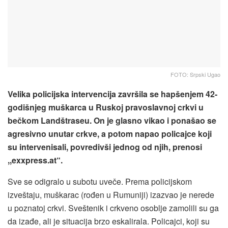
FOTO: Srpski Ugao
Velika policijska intervencija završila se hapšenjem 42-
godišnjeg muškarca u Ruskoj pravoslavnoj crkvi u
bečkom Landštraseu. On je glasno vikao i ponašao se
agresivno unutar crkve, a potom napao policajce koji
su intervenisali, povredivši jednog od njih, prenosi
,,exxpress.at“.
Sve se odigralo u subotu uveče. Prema policijskom
izveštaju, muškarac (rođen u Rumuniji) izazvao je nerede
u poznatoj crkvi. Sveštenik i crkveno osoblje zamolili su ga
da izađe, ali je situacija brzo eskalirala. Policajci, koji su