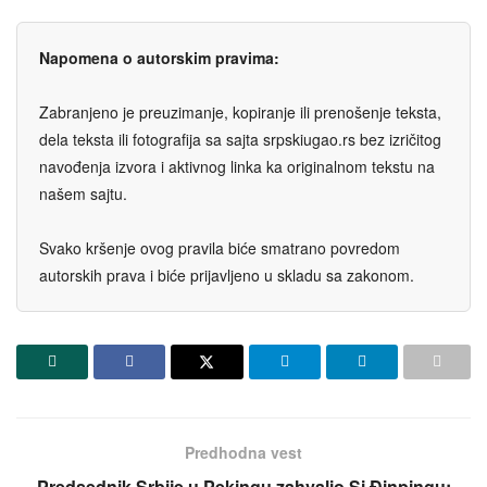
Napomena o autorskim pravima:
Zabranjeno je preuzimanje, kopiranje ili prenošenje teksta,
dela teksta ili fotografija sa sajta srpskiugao.rs bez izričitog
navođenja izvora i aktivnog linka ka originalnom tekstu na
našem sajtu.
Svako kršenje ovog pravila biće smatrano povredom
autorskih prava i biće prijavljeno u skladu sa zakonom.
Predhodna vest
Predsednik Srbije u Pekingu zahvalio Si Đinpingu: