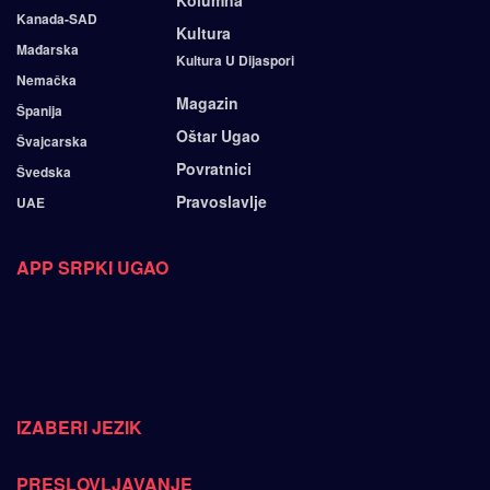
Kolumna
Kanada-SAD
Kultura
Mađarska
Kultura U Dijaspori
Nemačka
Magazin
Španija
Oštar Ugao
Švajcarska
Povratnici
Švedska
Pravoslavlje
UAE
APP SRPKI UGAO
IZABERI JEZIK
PRESLOVLJAVANJE