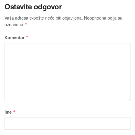
Ostavite odgovor
Vaša adresa e-pošte neće biti obјavljena.
Neophodna polja su
označena
*
Komentar
*
Ime
*