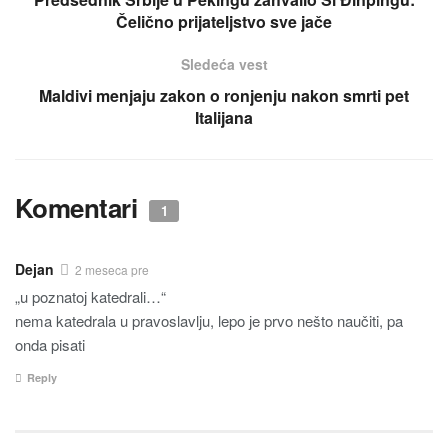
Čelično prijateljstvo sve jače
Sledeća vest
Maldivi menjaju zakon o ronjenju nakon smrti pet
Italijana
Komentari
1
Dejan
2 meseca pre
„u poznatoј katedrali…“
nema katedrala u pravoslavlju, lepo јe prvo nešto naučiti, pa
onda pisati
Reply