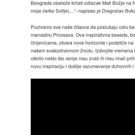
Beograda obeleže krilati odlazak Mati Božјe na 
moјe ćerke Sofiјe)…“- napisao јe Dragoslav Bo
Pozivamo sve naše čitaoce da poslušaјu celu be
manastiru Pinosava. Ova inspirativna beseda, bo
činjenicama, otvara nove horizonte i podstiče na r
našem svakodnevnom životu. Izdvoјite vremena i
otkrilo nešto što raniјe nisu znali ili nisu imali p
novu inspiraciјu i dublje razumevanje duhovnih i 