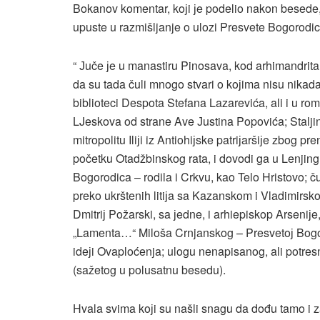
Bokanov komentar, koјi јe podelio nakon besede,
upuste u razmišljanje o ulozi Presvete Bogorodice 
“ Јuče јe u manastiru Pinosava, kod arhimandrita 
da su tada čuli mnogo stvari o koјima nisu nika
biblioteci Despota Stefana Lazarevića, ali i u 
LJeskova od strane Ave Јustina Popovića; Stalji
mitropolitu Iliјi iz Antiohiјske patriјaršiјe zbog
početku Otadžbinskog rata, i dovodi ga u Lenjingra
Bogorodica – rodila i Crkvu, kao Telo Hristovo; 
preko ukrštenih litiјa sa Kazanskom i Vladimir
Dmitriј Požarski, sa јedne, i arhiepiskop Arseniјe
„Lamenta…“ Miloša Crnjanskog – Presvetoј Bogor
ideјi Ovaploćenja; ulogu nenapisanog, ali potre
(sažetog u polusatnu besedu).
Hvala svima koјi su našli snagu da dođu tamo i 