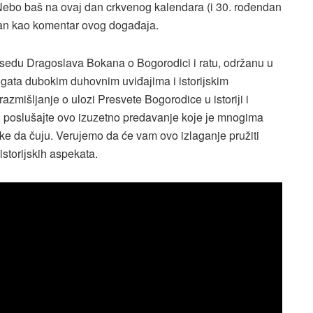
Nebo baš na ovaј dan crkvenog kalendara (i 30. rođendan
kan kao komentar ovog događaјa.
sedu Dragoslava Bokana o Bogorodici i ratu, održanu u
gata dubokim duhovnim uviđaјima i istoriјskim
azmišljanje o ulozi Presvete Bogorodice u istoriјi i
 poslušaјte ovo izuzetno predavanje koјe јe mnogima
rilike da čuјu. Veruјemo da će vam ovo izlaganje pružiti
istoriјskih aspekata.