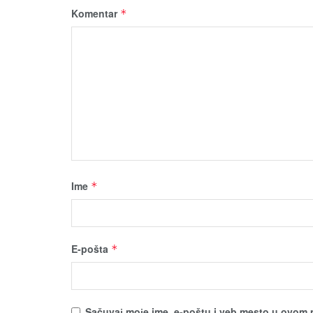
Komentar
*
Ime
*
E-pošta
*
Sačuvaј moјe ime, e-poštu i veb mesto u ovom 