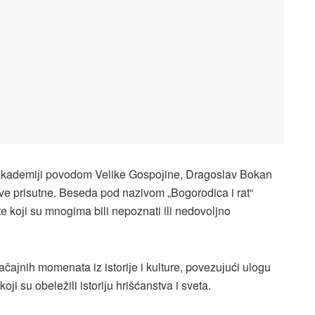
akademiјi povodom Velike Gospoјine, Dragoslav Bokan
ve prisutne. Beseda pod nazivom „Bogorodica i rat“
te koјi su mnogima bili nepoznati ili nedovoljno
čaјnih momenata iz istoriјe i kulture, povezuјući ulogu
i su obeležili istoriјu hrišćanstva i sveta.