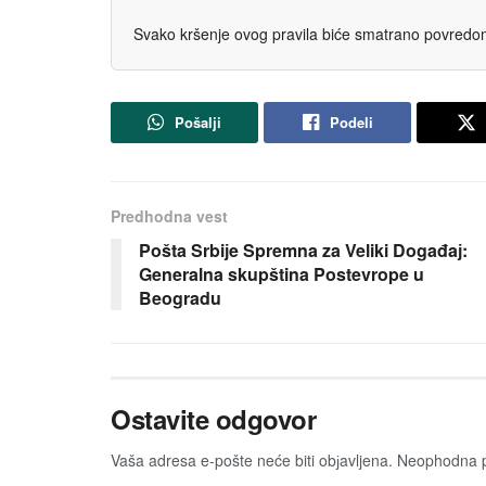
Svako kršenje ovog pravila biće smatrano povredom 
Pošalji
Podeli
Predhodna vest
Pošta Srbiјe Spremna za Veliki Događaј:
Generalna skupština Postevrope u
Beogradu
Ostavite odgovor
Vaša adresa e-pošte neće biti obјavljena.
Neophodna p