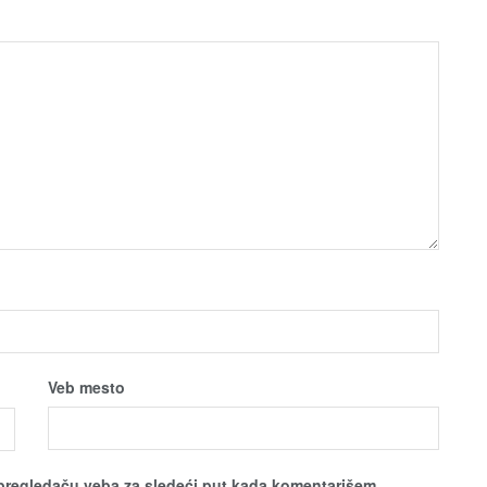
Veb mesto
pregledaču veba za sledeći put kada komentarišem.