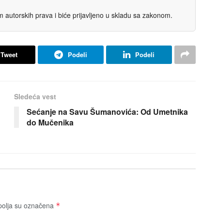
autorskih prava i biće prijavljeno u skladu sa zakonom.
Tweet
Podeli
Podeli
Sledeća vest
Sećanje na Savu Šumanovića: Od Umetnika
do Mučenika
olja su označena
*