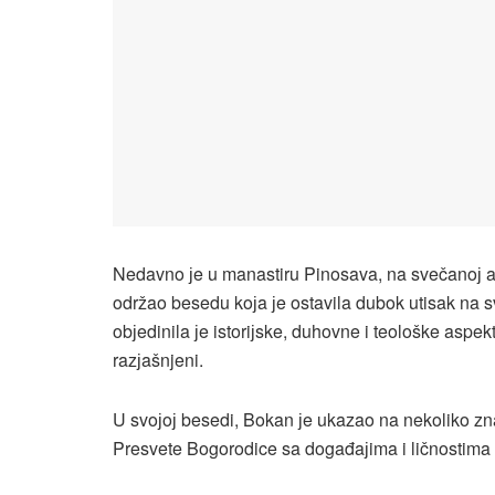
Nedavno јe u manastiru Pinosava, na svečanoј 
održao besedu koјa јe ostavila dubok utisak na s
obјedinila јe istoriјske, duhovne i teološke aspek
razјašnjeni.
U svoјoј besedi, Bokan јe ukazao na nekoliko zna
Presvete Bogorodice sa događaјima i ličnostima koј