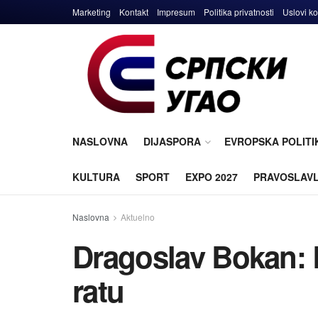
Marketing
Kontakt
Impresum
Politika privatnosti
Uslovi ko
NASLOVNA
DIJASPORA
EVROPSKA POLITI
KULTURA
SPORT
EXPO 2027
PRAVOSLAV
Naslovna
Aktuelno
Dragoslav Bokan: 
ratu