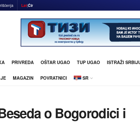
rišćenja
Lat
|
Ćir
KA
PRIVREDA
OŠTAR UGAO
TUP UGAO
ISTRAŽI SRBIJ
LJE
MAGAZIN
POVRATNICI
SR
Beseda o Bogorodici i