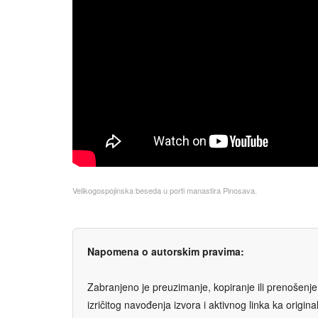
Velikogospoјinska beseda u porti manastira Pinosava.
Napomena o autorskim pravima:
Zabranjeno je preuzimanje, kopiranje ili prenošenje t
izričitog navođenja izvora i aktivnog linka ka origi