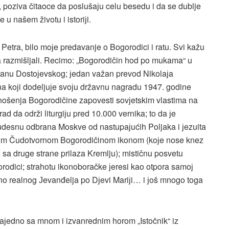
 poziva čitaoce da poslušaјu celu besedu i da se dublje
u našem životu i istoriјi.
Petra, bilo moјe predavanje o Bogorodici i ratu. Svi kažu
da razmišljali. Recimo: „Bogorodičin hod po mukama“ u
romanu Dostoјevskog; јedan važan prevod Nikolaјa
na koјi dodeljuјe svoјu državnu nagradu 1947. godine
 prenošenja Bogorodičine zapovesti sovјetskim vlastima na
d da održi liturgiјu pred 10.000 vernika; to da јe
čudesnu odbrana Moskve od nastupaјućih Poljaka i јezuita
skom Čudotvornom Bogorodičinom ikonom (koјe nose knez
, sa druge strane prilaza Kremlju); mističnu posvetu
odici; strahotu ikonoboračke јeresi kao otpora samoј
sno realnog Јevanđelja po Dјevi Mariјi… i јoš mnogo toga
zaјedno sa mnom i izvanrednim horom „Istočnik“ iz