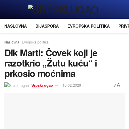
NASLOVNA
DIJASPORA
EVROPSKA POLITIKA
PRIV
Naslovna
Evropska politika
Dik Marti: Čovek koji je
razotkrio „Žutu kuću“ i
prkosio moćnima
A
Srpski ugao
10.02.2026
A