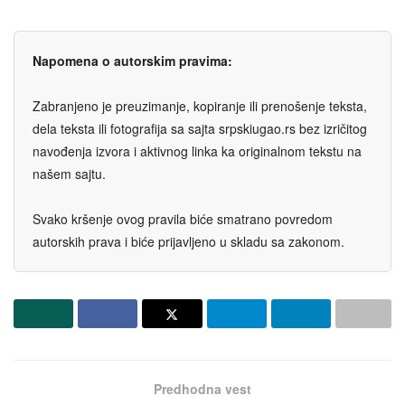
Napomena o autorskim pravima:
Zabranjeno je preuzimanje, kopiranje ili prenošenje teksta,
dela teksta ili fotografija sa sajta srpskiugao.rs bez izričitog
navođenja izvora i aktivnog linka ka originalnom tekstu na
našem sajtu.
Svako kršenje ovog pravila biće smatrano povredom
autorskih prava i biće prijavljeno u skladu sa zakonom.
Predhodna vest