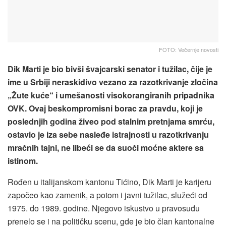
FOTO: Večernje novosti
Dik Marti je bio bivši švajcarski senator i tužilac, čije je
ime u Srbiji neraskidivo vezano za razotkrivanje zločina
„Žute kuće“ i umešanosti visokorangiranih pripadnika
OVK. Ovaj beskompromisni borac za pravdu, koji je
poslednjih godina živeo pod stalnim pretnjama smrću,
ostavio je iza sebe nasleđe istrajnosti u razotkrivanju
mračnih tajni, ne libeći se da suoči moćne aktere sa
istinom.
Rođen u italijanskom kantonu Tićino, Dik Marti je karijeru
započeo kao zamenik, a potom i javni tužilac, služeći od
1975. do 1989. godine. Njegovo iskustvo u pravosuđu
prenelo se i na političku scenu, gde je bio član kantonalne