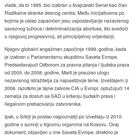
vlade, da bi 1995. bio izabran u švajcarski Senat kao član
Radikalne stranke desnog centra. Među inicijativama po
kojima je ostao zapamćen jesu uspostavljanje nezavisnog
saveznog tužioca i dekriminalizacija abortusa, što svedoči
o njegovoj progresivnoj, ali principijelnoj orijentaciji.
Njegov globalni angažman započinje 1999. godine, kada
je izabran u Parlamentarnu skupštinu Saveta Evrope.
Predsedavajući Odborom za pravna pitanja i ljudska prava
od 2005. do 2008. godine, Marti je preuzeo ulogu
nezavisnog istražitelja za najosetljivije teme. Izveštajem iz
2006. razotkrio je tajne zatvore CIA u Evropi, optužujući 14
zemalja za dosluh sa SAD u kršenju ljudskih prava i
ilegalnom prebacivanju zatvorenika.
Ipak, u Srbiji je postao najpoznatiji po izveštaju iz 2010.
godine o sumnji u trgovinu organima na Kosovu. Ovaj
dokument, objavljen u ime Saveta Evrope, direktno je