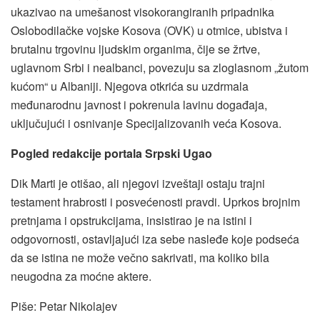
ukazivao na umešanost visokorangiranih pripadnika
Oslobodilačke vojske Kosova (OVK) u otmice, ubistva i
brutalnu trgovinu ljudskim organima, čije se žrtve,
uglavnom Srbi i nealbanci, povezuju sa zloglasnom „žutom
kućom“ u Albaniji. Njegova otkrića su uzdrmala
međunarodnu javnost i pokrenula lavinu događaja,
uključujući i osnivanje Specijalizovanih veća Kosova.
Pogled redakcije portala Srpski Ugao
Dik Marti je otišao, ali njegovi izveštaji ostaju trajni
testament hrabrosti i posvećenosti pravdi. Uprkos brojnim
pretnjama i opstrukcijama, insistirao je na istini i
odgovornosti, ostavljajući iza sebe nasleđe koje podseća
da se istina ne može večno sakrivati, ma koliko bila
neugodna za moćne aktere.
Piše: Petar Nikolajev