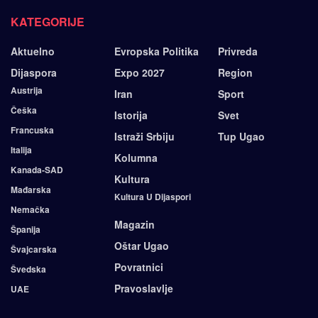
KATEGORIJE
Aktuelno
Evropska Politika
Privreda
Dijaspora
Expo 2027
Region
Austrija
Iran
Sport
Češka
Istorija
Svet
Francuska
Istraži Srbiju
Tup Ugao
Italija
Kolumna
Kanada-SAD
Kultura
Mađarska
Kultura U Dijaspori
Nemačka
Magazin
Španija
Oštar Ugao
Švajcarska
Povratnici
Švedska
Pravoslavlje
UAE