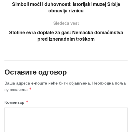
Simboli moći i duhovnosti: Istorijski muzej Srbije
obnavlja riznicu
Sledeća vest
Stotine evra doplate za gas: Nemačka domaćinstva
pred iznenadnim troškom
Оставите одговор
Ваша адреса е-поште неће бити објављена.
Неопходна поља
су означена
*
Коментар
*