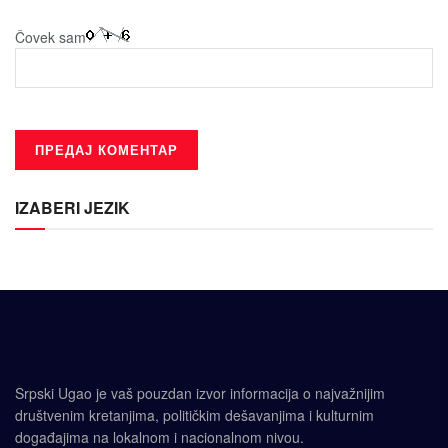
Čovek sam
IZABERI JEZIK
Srpski Ugao je vaš pouzdan izvor informacija o najvažnijim
društvenim kretanjima, političkim dešavanjima i kulturnim
događajima na lokalnom i nacionalnom nivou.